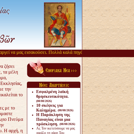
εί να μας εισακούσει. Πολλά καλά πηγάζουν, από την αργοπορία αυτή
α ζήσει
, τα μέλη
ύμα,
 Εκκλησίας,
με την
Εσφαλμένη λαϊκή
ικαλείται το
θρησκευτικότητα.
(08/08/2026)
10 σκέψεις για
ες με το
Καλημέρα.
(08/08/2026)
όμαστε
Η Παράκληση της
Άγιο Πνεύμα
Παναγίας είναι μια
πρόσκληση.
ην
(08/08/2026)
Ας Τον ικετεύσουμε να μας
. Η αρχή, η
χαρίζει τη χάρη Του