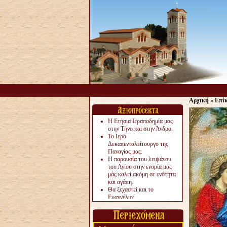
Αρχική
»
Επίκ
Η Ετήσια Ιεραποδημία μας
στην Τήνο και στην Άνδρο.
Το Ιερό
Δεκαπενταλείτουργο της
Παναγίας μας.
Η παρουσία του λειψάνου
του Αγίου στην ενορία μας
μάς καλεί ακόμη σε ενότητα
και αγάπη.
Θα ξεχαστεί και το
Ευαγγέλιο;
Το «αργότερα» γίνεται
«πολύ αργά».
Ζητείται....