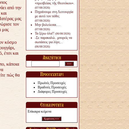
νιος
«πρεσβείαις τῆς Θεοτόκου».
άει από την
(07/08/2026)
Πηγαίνουμε στη Λειτουργία
 και
με αυτό τον πόθο;
Πατέρας μας
(07/08/2026)
νώρισε τον
Μην βολεύεσαι.....
ι μας
(07/08/2026)
Τα ξέρω όλα!!
(06/08/2026)
-Σε παρακαλώ.. μπορείς να
τον κόσμο
σωπάσεις για λίγο;...
(06/08/2026)
ουγγάρι,
, έτσι και
πο, κάποια
να
ίτε πώς θα
Πρωϊνές Προσευχές
Βραδινές Προσευχές
Διάφορες Προσευχές
Επίκαιρα κείμενα