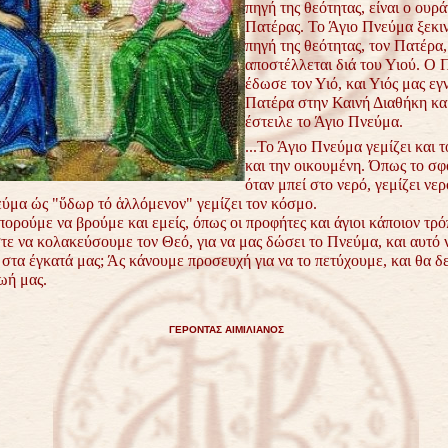
πηγή της θεότητας, είναι ο ουρά
Πατέρας. Το Άγιο Πνεύμα ξεκιν
πηγή της θεότητας, τον Πατέρα,
αποστέλλεται διά του Υιού. Ο 
έδωσε τον Υιό, και Υιός μας εγ
Πατέρα στην Καινή Διαθήκη κα
έστειλε το Άγιο Πνεύμα.
...Το Άγιο Πνεύμα γεμίζει και 
και την οικουμένη. Όπως το σφ
όταν μπεί στο νερό, γεμίζει νερό
εύμα ώς "ὕδωρ τό ἁλλόμενον" γεμίζει τον κόσμο.
ορούμε να βρούμε και εμείς, όπως οι προφήτες και άγιοι κάποιον τρό
τε να κολακεύσουμε τον Θεό, για να μας δώσει το Πνεύμα, και αυτό 
στα έγκατά μας; Άς κάνουμε προσευχή για να το πετύχουμε, και θα δε
ωή μας.
ΓΕΡΟΝΤΑΣ ΑΙΜΙΛΙΑΝΟΣ