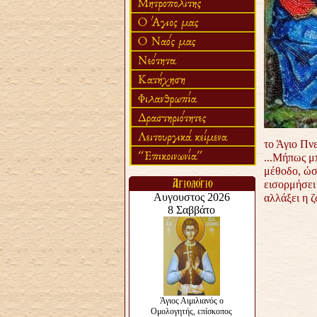
το Άγιο Πν
...Μήπως μπ
μέθοδο, ώσ
εισορμήσει 
αλλάξει η ζ