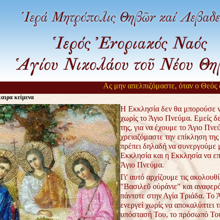
Ας μην απελπιζόμαστε, όταν ο Θεός αργ
αιρα κείμενα
Η Εκκλησία δεν θα μπορούσε ν
χωρίς το Άγιο Πνεύμα. Εμείς δε
της, για να έχουμε το Άγιο Πνε
χρειαζόμαστε την επίκληση της
πρέπει δηλαδή να συνεργούμε 
Εκκλησία και η Εκκλησία να επ
Άγιο Πνεύμα.
Γι' αυτό αρχίζουμε τις ακολουθί
"Βασιλεῦ οὐράνιε" και αναφερ
πάντοτε στην Αγία Τριάδα. Το 
ενεργεί χωρίς να αποκαλύπτει τ
υπόστασή Του, το πρόσωπό Του