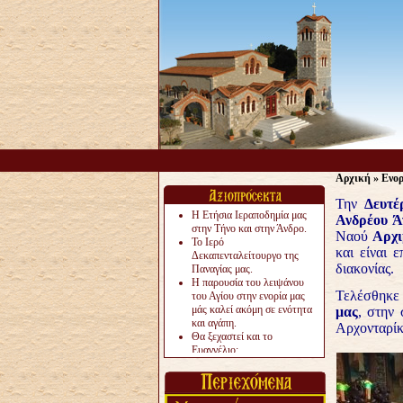
Αρχική
»
Ενο
Την
Δευτ
Η Ετήσια Ιεραποδημία μας
Ανδρέου 
στην Τήνο και στην Άνδρο.
Ναού
Αρχι
Το Ιερό
και είναι 
Δεκαπενταλείτουργο της
διακονίας.
Παναγίας μας.
Η παρουσία του λειψάνου
Τελέσθηκε
του Αγίου στην ενορία μας
μάς καλεί ακόμη σε ενότητα
μας
, στην
και αγάπη.
Αρχονταρίκ
Θα ξεχαστεί και το
Ευαγγέλιο;
Το «αργότερα» γίνεται
«πολύ αργά».
Ζητείται....