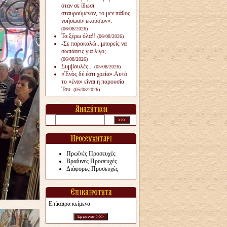
όταν σε ίδωσι
σταυρούμενον, το μεν πάθος
νοήσωσιν εκούσιον».
(06/08/2026)
Τα ξέρω όλα!!
(06/08/2026)
-Σε παρακαλώ.. μπορείς να
σωπάσεις για λίγο;...
(06/08/2026)
Συμβουλές...
(05/08/2026)
«Ἑνὸς δέ ἐστι χρεία».Αυτό
το «ένα» είναι η παρουσία
Του.
(05/08/2026)
Πρωϊνές Προσευχές
Βραδινές Προσευχές
Διάφορες Προσευχές
Επίκαιρα κείμενα