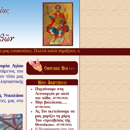
σακούσει. Πολλά καλά πηγάζουν, από την αργοπορία αυτή. Όσιος Παΐσ
ορία Αγίου
τάμενος του
τον τόπο μας
λησιαστικής
Πηγαίνουμε στη
Λειτουργία με αυτό
ς Νικολάου
τον πόθο;
(07/08/2026)
πτες μας στο
Μην βολεύεσαι.....
(07/08/2026)
Ας Τον ικετεύσουμε να
μας χαρίζει τη χάρη
Του «πρεσβείαις τῆς
Θεοτόκου».
(07/08/2026)
Η Μεταμόρφωση έγινε «ίνα