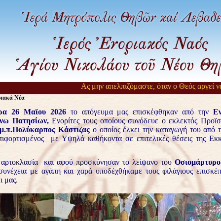
Ας μην απελπιζόμαστε, όταν ο Θεός αργεί να μας ει
ριακά Νέα
έρα 26 Μαϊου 2026
το απόγευμα μας επισκέφθηκαν από την
Εν
Άνω
Πατησίων,
Ενορίτες τους οποίους συνόδευε ο εκλεκτός Προϊσ
μ.π.Πολύκαρπος Κάστιζας
ο οποίος έλκει την καταγωγή του από 
επιφορτισμένος με Υψηλά καθήκοντα σε επιτελικές θέσεις της Εκκ
 αρτοκλασία και αφού προσκύνησαν το λείψανο του
Οσιομάρτυρο
 συνέχεια με αγάπη και χαρά υποδέχθήκαμε τους φιλάγιους επισκέ
ι μας.