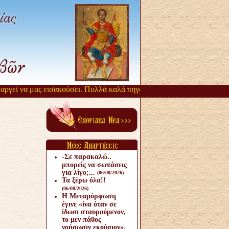
γεί να μας εισακούσει. Πολλά καλά πηγάζουν, από την αργοπορία αυτ
-Σε παρακαλώ..
μπορείς να σωπάσεις
για λίγο;...
(06/08/2026)
Τα ξέρω όλα!!
(06/08/2026)
Η Μεταμόρφωση
έγινε «ίνα όταν σε
ίδωσι σταυρούμενον,
το μεν πάθος
νοήσωσιν εκούσιον».