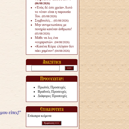
(06/08/2026)
«Ἑνὸς δέ ἐστι χρεία».Αυτό
το «ένα» είναι η παρουσία
Του.
(05/08/2026)
Συμβουλές...
(05/08/2026)
Μην αντιμετωπίσεις με
πονηρία κανέναν άνθρω­πο!
(05/08/2026)
Μάθε να λες ένα
«ευχαριστώ».
(04/08/2026)
«Κανένα Κύριε ελέησον δεν
πάει χαμένο»!
(04/08/2026)
Πρωϊνές Προσευχές
Βραδινές Προσευχές
Διάφορες Προσευχές
μου είπες!"
Επίκαιρα κείμενα