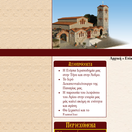
Αρχική
»
Επίκ
Η Ετήσια Ιεραποδημία μας
στην Τήνο και στην Άνδρο.
Το Ιερό
Δεκαπενταλείτουργο της
Παναγίας μας.
Η παρουσία του λειψάνου
του Αγίου στην ενορία μας
μάς καλεί ακόμη σε ενότητα
και αγάπη.
Θα ξεχαστεί και το
Ευαγγέλιο;
Το «αργότερα» γίνεται
«πολύ αργά».
Ζητείται....