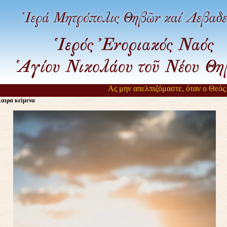
Ας μην απελπιζόμαστε, όταν ο Θεός αρ
αιρα κείμενα