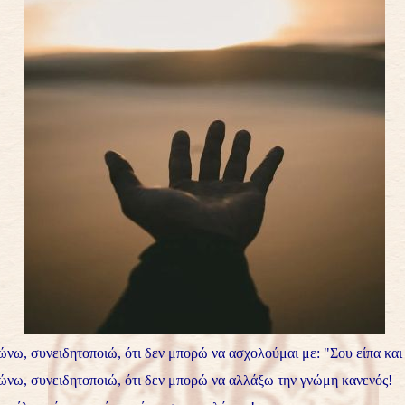
νω, συνειδητοποιώ, ότι δεν μπορώ να ασχολούμαι με: "Σου είπα και 
νω, συνειδητοποιώ, ότι δεν μπορώ να αλλάξω την γνώμη κανενός!