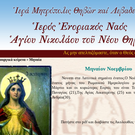
Ας μην απελπιζόμαστε, όταν ο Θεός αργ
ουργικά κείμενα
»
Μηναία
Μηναίον Νοεμβρίου
Novem στα Λατινικά σημαίνει ένατος.Ο Νοέμ
ένατος μήνας του Ρωμαικού Ημερολογίου 
Μάρτιο και οι κυριώτερες Εορτές του είναι Τ
Παναγίας (21),Της Αγίας Αικατερίνης (25) και 
Ανδρέα(30).
Πατήστε στο pdf και διαβάστε τις Ακολουθίες 