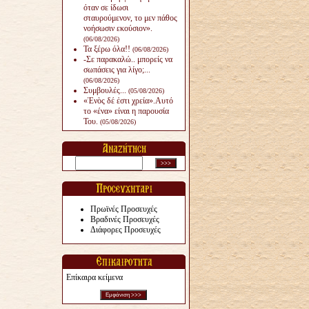
όταν σε ίδωσι
σταυρούμενον, το μεν πάθος
νοήσωσιν εκούσιον».
(06/08/2026)
Τα ξέρω όλα!!
(06/08/2026)
-Σε παρακαλώ.. μπορείς να
σωπάσεις για λίγο;...
(06/08/2026)
Συμβουλές...
(05/08/2026)
«Ἑνὸς δέ ἐστι χρεία».Αυτό
το «ένα» είναι η παρουσία
Του.
(05/08/2026)
Πρωϊνές Προσευχές
Βραδινές Προσευχές
Διάφορες Προσευχές
Επίκαιρα κείμενα