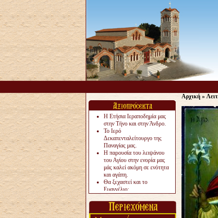
Αρχική
»
Λειτ
Η Ετήσια Ιεραποδημία μας
στην Τήνο και στην Άνδρο.
Το Ιερό
Δεκαπενταλείτουργο της
Παναγίας μας.
Η παρουσία του λειψάνου
του Αγίου στην ενορία μας
μάς καλεί ακόμη σε ενότητα
και αγάπη.
Θα ξεχαστεί και το
Ευαγγέλιο;
Το «αργότερα» γίνεται
«πολύ αργά».
Ζητείται....