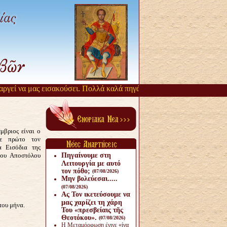
εί να μας εισακούσει. Πολλά καλά πηγάζουν, από την αργοπορία αυτή
βριος είναι ο
με πρώτο τον
α Εισόδια της
του Αποστόλου
Πηγαίνουμε στη
Λειτουργία με αυτό
τον πόθο;
(07/08/2026)
Μην βολεύεσαι.....
(07/08/2026)
Ας Τον ικετεύσουμε να
μας χαρίζει τη χάρη
του μήνα.
Του «πρεσβείαις τῆς
Θεοτόκου».
(07/08/2026)
Η Μεταμόρφωση έγινε «ίνα