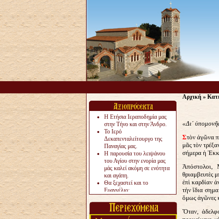
Αρχική
»
Κατ
Η Ετήσια Ιεραποδημία μας
«Δι΄ ὑπομονῆς
στην Τήνο και στην Άνδρο.
Το Ιερό
Σ
τὸν ἀγῶνα π
Δεκαπενταλείτουργο της
μᾶς τὸν τρέξα
Παναγίας μας.
σήμερα ἡ Ἐκκ
Η παρουσία του λειψάνου
του Αγίου στην ενορία μας
Ἀπόστολοι, 
μάς καλεί ακόμη σε ενότητα
θριαμβευτὲς μ
και αγάπη.
ἐπὶ καρδίαν ἀ
Θα ξεχαστεί και το
τὴν ἴδια σημα
Ευαγγέλιο;
Το «αργότερα» γίνεται
ὅμως ἀγῶνες 
«πολύ αργά».
Ὅταν, ἀδελφ
Ζητείται....