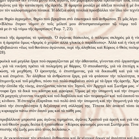
μῖν ἀγῶνα» δὲν ἐννοεῖ μόνο τοὺς ἀγῶνες τοῦ μαρτυρίου ἀλλὰ προπάντων τοὺς πνευ
γῶνες γιὰ τὴν κατάκτηση τῆς ἀρετῆς. Ἡ ἁμαρτία μοιάζει μὲ ἀδέξια πινελιὰ ἢ μὲ ἕ
ον τὸν καλοφτιαγμένο πίνακα. Ἡ ἀδέξια αὐτὴ πινελιὰ προσβάλλει τὸν ἴδιο τὸν τεχνίτ
αι θηρίο ἀγριεμένο, θηρίο ποὺ βρυχᾶται στὸ ἐσωτερικὸ τοῦ ἀνθρώπου. Τί μᾶς λέγει
 «Βλέπω ἕτερον νόμον ἐν τοῖς μέλεσί μου ἀντιστρατευόμενον τῷ νόμῳ τοῦ
ά με ἐν τῷ νόμω τῆς ἁμαρτίας»( Ρωμ. 7, 23).
υτικὸ τῆς ἁμαρτίας τὸ τραγούδι. Ὁ ἀγώνας δύσκολος, ὁ πόλεμος σκληρὸς μὰ ἡ νίκ
ι ἡ ἁμαρτία ὅμως «δριμὺς ὁ χειμὼν ἀλλὰ γλυκὺς ὁ παράδεισος». Ἀλλὰ καὶ ἡ νίκη σ
βεβαιώνει «ἕως τοῦ θανάτου ἀγώνισαι, περὶ τῆς ἀληθείας καὶ Κύριος ὁ Θεὸς πολεμ
28).
ρωϊκὰ καὶ μεγάλα ἔργα ποὺ σφραγίζονται μὲ τὴν ἀθανασία, γίνονται στὸ ἐργαστήριο
, γιὰ νὰ νικήση πρέπει νὰ πολεμήση μὲ θάρρος. Ὁ σπουδαστής, γιὰ νὰ ἐπιτύχη κα
ρώση, νὰ μοχθήση. Ὁ ἐρευνητής, ὁ ἐπιστήμονας, γιὰ νὰ δικαιωθῆ καὶ γιὰ νὰ
ι καὶ ἐπιμένει. Ἂν ἀλήθεια τὰ ἀνθρώπινα ἔργα, γιὰ νὰ φτάσουν τὴν τελειότητα, 
ἐπιμονῆς καὶ τοῦ μόχθου, πόσο πιὸ πολὺ συμβαίνει αὐτὸ μὲ τὰ ἔργα τῆς ἀρετῆς. Χρ
 τὴν ἐλπίδα τῆς νίκης, ἀτενίζοντας πάντα τὸν Ἰησοῦ, τὸν Ἀρχηγὸ καὶ Σωτῆρα μας. 
γουρα ἔχει τὰ δικά του κάστρα καὶ φρούρια. Ὅμως μὲ τὴν ὑπομονὴ καὶ τὴν ἐπιμο
 Οἱ μαχητὲς γίνονται νικητὲς καὶ τοῦ διαβόλου καὶ τῶν πειρασμῶν καὶ τοῦ ἑαυτοῦ το
 κίνδυνο. Ἡ ἐπιτυχία ἐξαρτᾶται πιὸ πολὺ ἀπὸ τὴν ὑπομονὴ καὶ τὴν ἐπιμονὴ γιὰ τὴν
ἀπὸ τὴν ἐπιτηδειότητα ἢ δεξιότητα στὴ σύλληψή της. Τίποτα δὲν ἀπαιτεῖ τόσο 
 κυριαρχία πάνω στὸν ἑαυτό μας καὶ τὰ πάθη μας.
προβάλλουν μπροστά μας ἀγῶνες τιμημένοι, ἀγῶνες Χριστοῦ γιὰ ἀρετὴ καὶ γιὰ νίκ
 τοῦ Θεοῦ» χωρὶς δειλία ἢ ἡττοπάθεια· «Κύριος φωτισμός μου καὶ Σωτήρ μου. Τίν
πιστὴς τῆς ζωῆς μου ἀπὸ τίνος δειλιάσω;».
, ἂς γκρεμίσουμε τὸν «παλαιὸ ἄνθρωπο» καὶ ἂς γίνουμε ἥρωες μὲ ἁγιότητα καὶ ἅγι