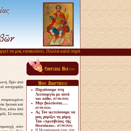
εί να μας εισακούσει. Πολλά καλά πηγάζουν, από την αργοπορία αυτή
μονή. Πρίν ἀπὸ
καὶ πανηγυρίζει
Πηγαίνουμε στη
Λειτουργία με αυτό
τον πόθο;
(07/08/2026)
 στεφανωμένοι
Μην βολεύεσαι.....
οὐκ ἤκουσε καὶ
(07/08/2026)
ῖνοι, κάτω ἀπὸ
Ας Τον ικετεύσουμε να
μεῖς. Σὲ ποιοὺς
μας χαρίζει τη χάρη
Του «πρεσβείαις τῆς
Θεοτόκου».
(07/08/2026)
 προσοχὴ στὸν
Η Μεταμόρφωση έγινε «ίνα