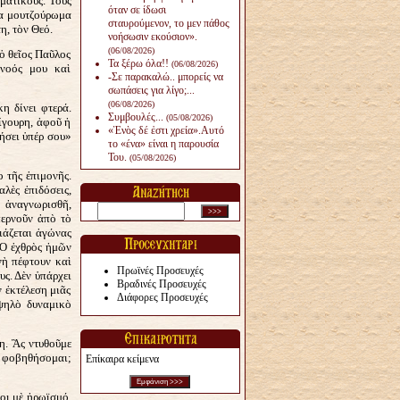
ματικούς. Τοὺς
όταν σε ίδωσι
να μουτζούρωμα
σταυρούμενον, το μεν πάθος
η, τὸν Θεό.
νοήσωσιν εκούσιον».
(06/08/2026)
 ὁ θεῖος Παῦλος
Τα ξέρω όλα!!
(06/08/2026)
 νοός μου καὶ
-Σε παρακαλώ.. μπορείς να
σωπάσεις για λίγο;...
(06/08/2026)
η δίνει φτερά.
Συμβουλές...
(05/08/2026)
ίγουρη, ἀφοῦ ἡ
«Ἑνὸς δέ ἐστι χρεία».Αυτό
ήσει ὑπέρ σου»
το «ένα» είναι η παρουσία
Του.
(05/08/2026)
 τῆς ἐπιμονῆς.
λὲς ἐπιδόσεις,
 ἀναγνωρισθῆ,
περνοῦν ἀπὸ τὸ
ειάζεται ἀγώνας
«Ὁ ἐχθρὸς ἡμῶν
νὴ πέφτουν καὶ
Πρωϊνές Προσευχές
υς. Δὲν ὑπάρχει
Βραδινές Προσευχές
 ἐκτέλεση μιᾶς
Διάφορες Προσευχές
ὑψηλὸ δυναμικὸ
η. Ἂς ντυθοῦμε
α φοβηθήσομαι;
Επίκαιρα κείμενα
οι μὲ ἡρωϊσμό.