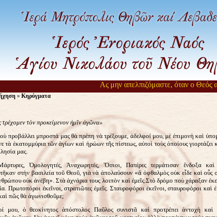
Ας μην απελπιζόμαστε, όταν ο Θεός αργ
ήχηση
»
Κηρύγματα
 τρέχομεν τὸν προκείμενον ἡμῖν ἀγῶνα»
οὺ προβάλλει μπροστά μας θὰ πρέπη νὰ τρέξουμε, ἀδελφοί μου, μὲ ἐπιμονὴ καὶ ὑπο
νε τὰ ἑκατομμύρια τῶν ἁγίων καὶ ἡρώων τῆς πίστεως, αὐτοὶ τοὺς ὁποίους γιορτάζει 
λησία μας.
Μάρτυρες, Ὁμολογητές, Ἀναχωρητές, Ὅσιοι, Πατέρες τερμάτισαν ἔνδοξα καὶ
πῆκαν στὴν βασιλεία τοῦ Θεοῦ, γιὰ νὰ ἀπολαύσουν «ἃ ὀφθαλμὸς οὐκ εἶδε καὶ οὖς 
νθρώπου οὐκ ἀνέβη». Στὰ ἀχνάρια τους λοιπὸν καὶ ἐμεῖς.
Στὸ δρόμο ποὺ χάραξαν ἐκε
ία. Πρωτοπόροι ἐκεῖνοι, στρατιῶτες ἐμεῖς. Σταυροφόροι ἐκεῖνοι, σταυροφόροι καὶ ἐ
καὶ πῶς θὰ ἀγωνισθοῦμε;
οί μου, ὁ θεοκίνητος ἀπόστολος Παῦλος συνιστᾶ καὶ προτρέπει ἀντοχὴ καὶ