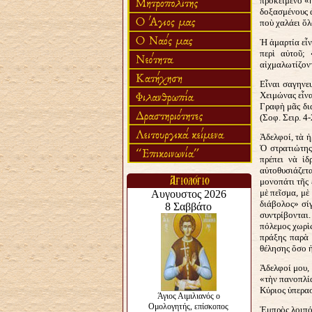
προκείμενο «ἡ
δοξασμένους ἀ
ποὺ χαλάει ὅλ
Ἡ ἁμαρτία εἶν
περὶ αὐτοῦ;
αἰχμαλωτίζοντ
Εἶναι σαγηνε
Χειμώνας εἶνα
Γραφὴ μᾶς δια
(Σοφ. Σειρ. 4-
Ἀδελφοί, τὰ ἡ
Ὁ στρατιώτης
πρέπει νὰ ἱδ
αὐτοθυσιάζετα
μονοπάτι τῆς 
μὲ πεῖσμα, μὲ
διάβολος» σί
συντρίβονται.
πόλεμος χωρὶς
πράξης παρὰ 
θέλησης ὅσο ἡ
Ἀδελφοί μου, 
«τὴν πανοπλία
Κύριος ὑπερασ
Ἐμπρὸς λοιπόν