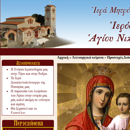
Αρχική
»
Λειτουργικά κείμενα
»
Προσευχές Διά
Η Ετήσια Ιεραποδημία μας
στην Τήνο και στην Άνδρο.
Το Ιερό
Δεκαπενταλείτουργο της
Παναγίας μας.
Η παρουσία του λειψάνου
του Αγίου στην ενορία μας
μάς καλεί ακόμη σε ενότητα
και αγάπη.
Θα ξεχαστεί και το
Ευαγγέλιο;
Το «αργότερα» γίνεται
«πολύ αργά».
Ζητείται....