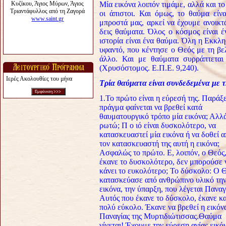
Μία εικόνα λοιπόν τιμάμε, αλλά και τ
οι άπιστοι. Και όμως, το θαύμα είν
μπροστά μας, αρκεί να έχουμε ανοικτά
δεις θαύματα. Όλος ο κόσμος είναι 
ιστορία είναι ένα θαύμα. Όλη η Εκκλησ
υφαντό, που κέντησε ο Θεός με τη βε
άλλο. Και με θαύματα συρράπτεται
(Χρυσόστο­μος. Ε.Π.Ε. 9,240).
Ιερές Ακολουθίες του μήνα
Τρία θαύματα είναι συνδεδεμένα με τ
1.Το πρώτο είναι η εύρεσή της. Παράξ
πράγμα φαίνεται να βρεθεί κατά
θαυματουργικό τρόπο μία εικόνα; Αλλ
ρωτώ; Π ο ιό είναι δυσκολότερο, να
κατασκευαστεί μία εικόνα ή να δοθεί 
τον κατασκευαστή της αυτή η εικόνα;
Ασφαλώς το πρώτο. Ε, λοιπόν, ο Θεός
έκανε το δυσκολότερο, δεν μπορούσε 
κάνει το ευκολότερο; Το δύσκολο: Ο 
κατασκεύασε από ανθρώπινο υλικό τη
εικόνα, την ύπαρξη, που λέγεται Παναγ
Αυτός που έκανε το δύσκολο, έκανε κα
πολύ εύκολο. Έκανε να βρεθεί η εικόν
Παναγίας της Μυρτιδιώτισσας.
Θαύμα
γίνεται! Έχουμε την εύρεση αγίας εικό