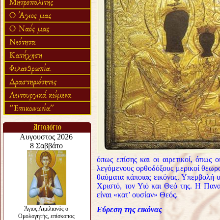
όπως επίσης και οι αιρετικοί, όπως 
λεγόμενους ορθοδόξους μερικοί θεωρο
θαύματα κάποιας εικόνας. Υπερβολή υ
Χριστό, τον Υιό και Θεό της. Η Παν
είναι «κατ’ ουσίαν» Θεός.
Εύρεση της εικόνας