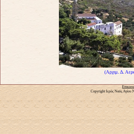
(Αρχιμ. Δ. Αε
Επικοιν
Copyright Ιερός Ναός Αγίου 