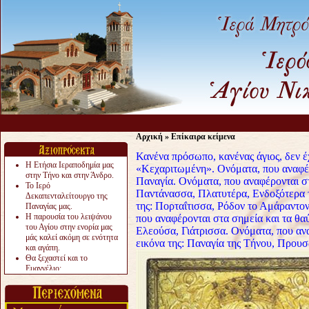
Αρχική
»
Επίκαιρα κείμενα
Κανένα πρόσωπο, κανένας άγιος, δεν έ
Η Ετήσια Ιεραποδημία μας
«Κεχαριτωμένη». Ονόματα, που αναφέρ
στην Τήνο και στην Άνδρο.
Παναγία. Ονόματα, που αναφέρονται σ
Το Ιερό
Παντάνασσα, Πλατυτέρα, Ενδοξότερα τ
Δεκαπενταλείτουργο της
της: Πορταΐτισσα, Ρόδον το Αμάραντο
Παναγίας μας.
Η παρουσία του λειψάνου
που αναφέρονται στα σημεία και τα θ
του Αγίου στην ενορία μας
Ελεούσα, Γιάτρισσα. Ονόματα, που ανα
μάς καλεί ακόμη σε ενότητα
εικόνα της: Παναγία της Τήνου, Πρου
και αγάπη.
Θα ξεχαστεί και το
Ευαγγέλιο;
Το «αργότερα» γίνεται
«πολύ αργά».
Ζητείται....