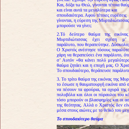
Και, δόξα τω Θεώ, γίνονται τέτοια θαύ
και είναι αυτά τα μεγαλύτερα και
σπουδαιότερα. Αφού τέτοιες ευρέσεις
γίνονται, η εύρεση της Μυρτιδιώτισσας
μπορούσε να γίνει;
2.Τό δεύτερο θαύμα της εικόνας
Μυρτιδιώτισσας έχει σχέση μ’
παράλυτο, που θεραπεύτηκε. Δύσκολο;
Ο Χριστός ανέστησε τόσους παραλύτο
χάρη να θεραπεύσει ένα παράλυτο, όταν
σ’ Αυτόν «θα κάνει πολύ μεγαλύτερα 
θαύμα ζητάει και η εποχή μας. Ο Χρ
Το σπουδαιότερο, θεράπευσε παράλυτε
3. Το τρίτο θαύμα της εικόνας της Μυ
το έσωσε η θαυματουργή εικόνα από 
να πέσουν τα φρούρια, τα οχυρά της 
πολυβόλα και όλοι οι πύραυλοι του κ
τόσο μπορούν οι βλασφημίες και οι α
της θεότητας. Αλλά ο Χριστός δεν εί
μέσα στους αιώνες με το θεϊκό του μεγ
Το σπουδαιότερο θαύμα