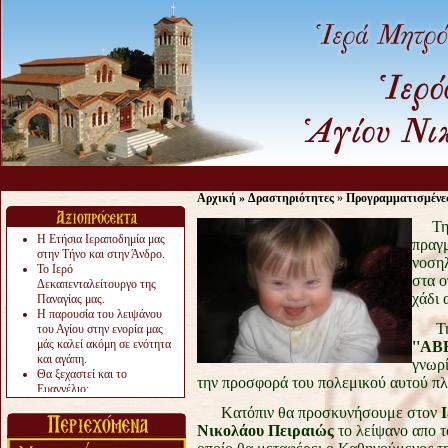
Αρχική
»
Δραστηριότητες
»
Προγραμματισμένε
Την
Η Ετήσια Ιεραποδημία μας
πραγ
στην Τήνο και στην Άνδρο.
νοσηλ
Το Ιερό
στα 
Δεκαπενταλείτουργο της
χάδι 
Παναγίας μας.
Η παρουσία του λειψάνου
Την 
του Αγίου στην ενορία μας
μάς καλεί ακόμη σε ενότητα
''ΑΒ
και αγάπη.
γνωρί
Θα ξεχαστεί και το
την προσφορά του πολεμικού αυτού πλο
Ευαγγέλιο;
Το «αργότερα» γίνεται
Kατόπιν θα προσκυνήσουμε στον
«πολύ αργά».
Νικολάου Πειραιώς
το λείψανο απο τ
Ζητείται....