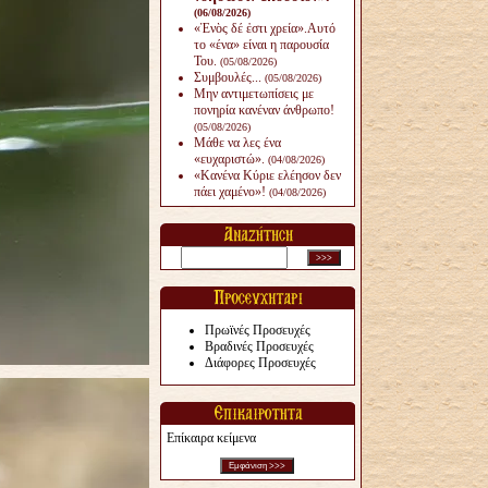
(06/08/2026)
«Ἑνὸς δέ ἐστι χρεία».Αυτό
το «ένα» είναι η παρουσία
Του.
(05/08/2026)
Συμβουλές...
(05/08/2026)
Μην αντιμετωπίσεις με
πονηρία κανέναν άνθρω­πο!
(05/08/2026)
Μάθε να λες ένα
«ευχαριστώ».
(04/08/2026)
«Κανένα Κύριε ελέησον δεν
πάει χαμένο»!
(04/08/2026)
Πρωϊνές Προσευχές
Βραδινές Προσευχές
Διάφορες Προσευχές
Επίκαιρα κείμενα