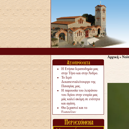
Αρχική
»
Νεό
Η Ετήσια Ιεραποδημία μας
στην Τήνο και στην Άνδρο.
Το Ιερό
Δεκαπενταλείτουργο της
Παναγίας μας.
Η παρουσία του λειψάνου
του Αγίου στην ενορία μας
μάς καλεί ακόμη σε ενότητα
και αγάπη.
Θα ξεχαστεί και το
Ευαγγέλιο;
Το «αργότερα» γίνεται
«πολύ αργά».
Ζητείται....