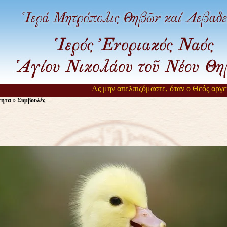
Ας μην απελπιζόμαστε, όταν ο Θεός αργεί να μας εισα
τητα
»
Συμβουλές