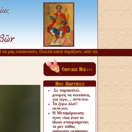
κούσει. Πολλά καλά πηγάζουν, από την αργοπορία αυτή. Όσιος Παΐσιο
-Σε παρακαλώ..
μπορείς να σωπάσεις
για λίγο;...
(06/08/2026)
Τα ξέρω όλα!!
(06/08/2026)
Η Μεταμόρφωση
έγινε «ίνα όταν σε
ίδωσι σταυρούμενον,
το μεν πάθος
νοήσωσιν εκούσιον».