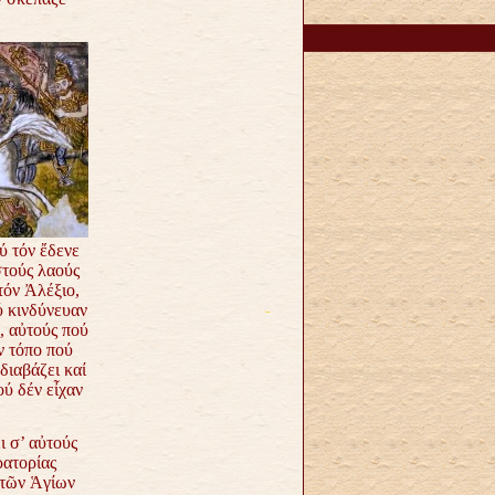
ύ τόν ἔδενε
στούς λαούς
 τόν
Ἀλέξιο,
ύ κινδύνευαν
, αὐτούς πού
ν τόπο πού
 διαβάζει καί
ού δέν εἶχαν
ι σ’ αὐτούς
ρατορίας
 τῶν Ἁγίων