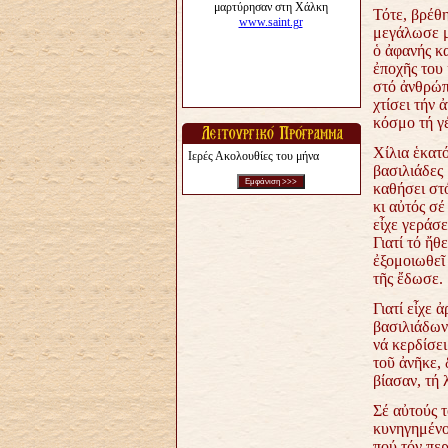
Τότε, βρέθ
μεγάλωσε μ
ὁ ἀφανής κ
ἐποχῆς
του 
στό ἀνθρώπι
χτίσει τήν 
κόσμο τή γ
Χίλια ἑκατό
Ιερές Ακολουθίες του μήνα
βασιλιάδες 
καθήσει στ
κι αὐτός σ
εἶχε γεράσε
Γιατί τό ἤθ
ἐξομοιωθεῖ 
τῆς ἔδωσε.
Γιατί εἶχε 
βασιλιάδων
νά κερδίσε
τοῦ ἀνῆκε,
βίασαν, τή 
Σέ αὐτούς τ
κυνηγημένο
πού τόν περ