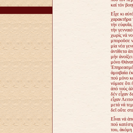
καί
τόν βοη
Εἶχε κι αὐτ
χαρακτῆρα 
τήν εὐφυΐα,
τήν
γενναιό
χωρίς νά νο
μποροῦσε νά
μία νέα γεν
ἀντίθετα ἀπ
μήν
ἀνοίξει
μόνο Θάνατ
Ἐπηρεασμέν
ἀμοιβαία ἐκ
πού μόνο 
νόμισε ὅτι
ἀπό τούς ἀ
δέν εἶχαν δ
εἶχαν Λειτο
μετά νά τεμ
δεῖ οὔτε στ
Εἶναι νά ἀπ
πού κατέστ
του, ἀκόμη