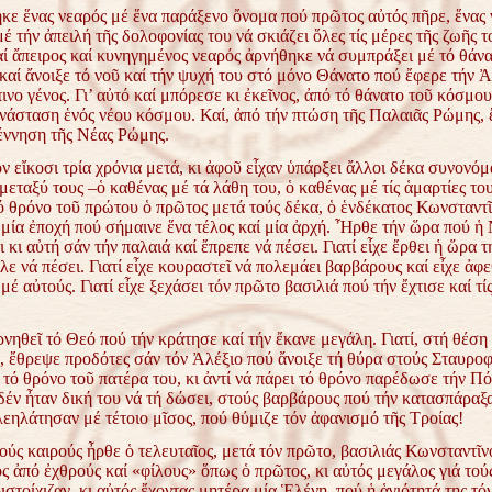
ηκε ἕνας νεαρός μέ ἕνα παράξενο ὄνομα πού πρῶτος
αὐτός πῆρε, ἕνας
έ τήν ἀπειλή τῆς δολοφονίας
του νά σκιάζει ὅλες τίς μέρες τῆς ζωῆς τ
αί ἄπειρος
καί κυνηγημένος νεαρός ἀρνήθηκε νά συμπράξει μέ τό θάνα
καί ἄνοιξε τό νοῦ καί τήν ψυχή του στό μόνο Θάνατο πού ἔφερε τήν
Ἀ
νο γένος. Γι’ αὐτό καί μπόρεσε κι ἐκεῖνος, ἀπό τό
θάνατο τοῦ κόσμου 
ἀνάσταση ἑνός νέου κόσμου. Καί,
ἀπό τήν πτώση τῆς Παλαιᾶς Ρώμης,
έννηση τῆς
Νέας Ρώμης.
ν εἴκοσι τρία χρόνια μετά, κι ἀφοῦ εἶχαν ὑπάρξει ἄλλοι
δέκα συνονόμ
μεταξύ τους –ὁ καθένας μέ τά λάθη του, ὁ
καθένας μέ τίς ἁμαρτίες το
ό θρόνο τοῦ πρώτου ὁ
πρῶτος μετά τούς δέκα, ὁ ἑνδέκατος Κωνσταντ
έ
μία ἐποχή πού σήμαινε ἕνα τέλος καί μία ἀρχή. Ἦρθε τήν ὥρα πού ἡ
ι κι αὐτή σάν τήν παλαιά καί ἔπρεπε νά πέσει. Γιατί εἶχε
ἔρθει ἡ ὥρα τη
ελε νά πέσει. Γιατί εἶχε κουραστεῖ νά
πολεμάει βαρβάρους καί εἶχε ἀφε
μέ αὐτούς. Γιατί εἶχε
ξεχάσει τόν πρῶτο βασιλιά πού τήν ἔχτισε καί τί
ἀρνηθεῖ τό Θεό πού τήν κράτησε καί τήν ἔκανε μεγάλη. Γιατί,
στή θέση
, ἔθρεψε προδότες σάν τόν Ἀλέξιο πού
ἄνοιξε τή θύρα στούς Σταυροφ
ι τό θρόνο τοῦ πατέρα
του, κι ἀντί νά πάρει τό θρόνο παρέδωσε τήν Π
δέν ἦταν δική του νά τή δώσει, στούς βαρβάρους πού τήν κατασπάραξ
λεηλάτησαν μέ τέτοιο μῖσος, πού θύμιζε τόν ἀφανισμό τῆς
Τροίας!
ούς καιρούς ἦρθε ὁ τελευταῖος, μετά τόν πρῶτο, βασιλιάς
Κωνσταντῖνο
ς ἀπό ἐχθρούς καί «φίλους» ὅπως ὁ
πρῶτος, κι αὐτός μεγάλος γιά τού
ιστοίχιζαν, κι
αὐτός ἔχοντας μητέρα μία Ἑλένη, πού ἡ ἁγιότητά της τό