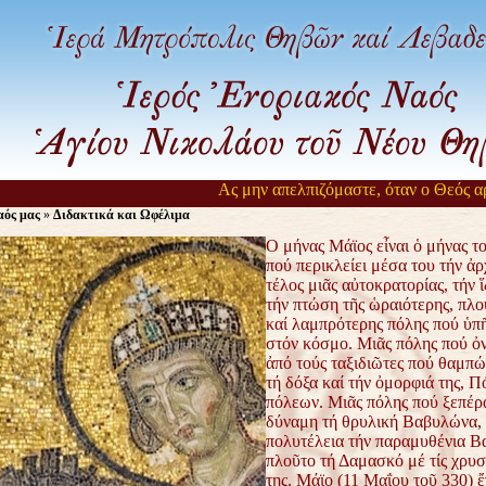
Ας μην απελπιζόμαστε, όταν ο Θεός αργεί ν
ός μας
»
Διδακτικά και Ωφέλιμα
O μήνας Μάϊος εἶναι ὁ μήνας τ
πού περικλείει μέσα του τήν
ἀρ
τέλος μιᾶς αὐτοκρατορίας, τήν 
τήν πτώση
τῆς ὡραιότερης, πλο
καί λαμπρότερης πόλης πού ὑπ
στόν κόσμο. Μιᾶς πόλης πού ὀ
ἀπό τούς ταξιδιῶτες πού
θαμπώ
τή δόξα καί τήν ὀμορφιά της, 
πόλεων. Μιᾶς
πόλης πού ξεπέρ
δύναμη τή θρυλική Βαβυλώνα,
πολυτέλεια τήν
παραμυθένια Βα
πλοῦτο τή Δαμασκό μέ τίς χρυσ
της.
Μάϊο (11 Μαΐου τοῦ 330) ἔ