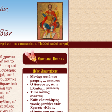
α μας εισακούσει. Πολλά καλά πηγάζουν, από την αργοπορία αυτή. Όσ
οῦ χρόνου
χή καί τό
ἵδρυση καί
υσιότερης
ῆρξε
ποτέ
Μονάχα αυτά που
νομάστηκε
μπορείς ...
(09/08/2026)
θηκαν ἀπό
Ο Αύγουστος στην
Πόλη τῶν
Ελλάδα...
(09/08/2026)
Τι θα κάνεις;....
ασε σέ
(09/08/2026)
 σέ
Κάθε εὐσυνείδητος
γδάτη, σέ
γονιός φωνάζει στόν
ές πύλες
Χριστό: «Κύριε,
γιναν τά
ἐλέησόν μου τόν υἱόν».