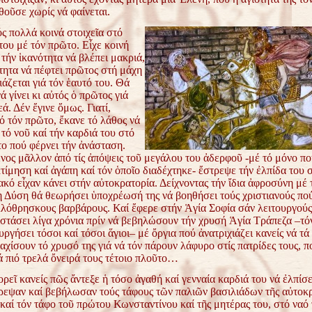
θοῦσε χωρίς νά φαίνεται.
ός πολλά κοινά στοιχεῖα στό
του μέ τόν
πρῶτο. Εἶχε κοινή
 τήν ἱκανότητα νά βλέπει μακριά,
τητα νά πέφτει πρῶτος στή μάχη
ιάζεται γιά τόν
ἑαυτό του. Θά
 γίνει κι αὐτός ὁ πρῶτος γιά
εά.
Δέν ἔγινε ὅμως. Γιατί,
ό τόν πρῶτο, ἔκανε τό λάθος νά
 τό νοῦ καί τήν καρδιά του στό
ο πού φέρνει τήν
ἀνάσταση.
ος μᾶλλον ἀπό τίς ἀπόψεις τοῦ μεγάλου του
ἀδερφοῦ -μέ τό μόνο πο
τίμηση καί ἀγάπη καί τόν
ὁποῖο διαδέχτηκε- ἔστρεψε τήν ἐλπίδα του 
κακό
εἶχαν κάνει στήν αὐτοκρατορία. Δείχνοντας τήν ἴδια ἀφροσύνη μέ
 ἡ Δύση θά θεωρήσει ὑποχρέωσή της νά βοηθήσει τούς
χριστιανούς πο
λλόθρησκους βαρβάρους. Καί
ἔφερε στήν Ἁγία Σοφία σάν λειτουργούς
ιστάσει
λίγα χρόνια πρίν νά βεβηλώσουν τήν χρυσή Ἁγία Τράπεζα –τό
υργήσει τόσοι καί τόσοι ἅγιοι– μέ ὄργια πού ἀνατριχιάζει
κανείς νά τά
αχίσουν τό χρυσό της γιά νά τόν
πάρουν λάφυρο στίς πατρίδες τους, π
ά πιό τρελά
ὄνειρά τους τέτοιο πλοῦτο…
ορεῖ κανείς πῶς ἄντεξε ἡ τόσο ἀγαθή καί γενναία
καρδιά του νά ἐλπίσε
ρεψαν καί βεβήλωσαν τούς
τάφους τῶν παλιῶν βασιλιάδων τῆς αὐτοκ
 καί τόν
τάφο τοῦ πρώτου Κωνσταντίνου καί τῆς μητέρας του, στό ναό