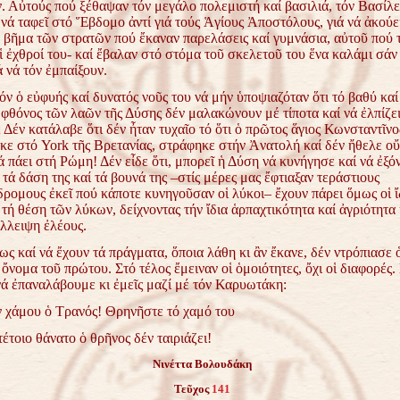
 Αὐτούς πού ξέθαψαν τόν μεγάλο πολεμιστή καί βασιλιά, τόν
Βασίλε
 νά ταφεῖ στό Ἕβδομο ἀντί γιά τούς Ἁγίους
Ἀποστόλους, γιά νά ἀκούει
ό βῆμα τῶν στρατῶν
πού ἔκαναν παρελάσεις καί γυμνάσια, αὐτοῦ πού 
ἱ ἐχθροί του- καί ἔβαλαν στό στόμα τοῦ σκελετοῦ του ἕνα καλάμι σά
 νά τόν ἐμπαίξουν.
όν ὁ εὐφυής καί δυνατός νοῦς του νά μήν ὑποψιαζόταν
ὅτι τό βαθύ κα
ὁ φθόνος τῶν λαῶν τῆς Δύσης
δέν μαλακώνουν μέ τίποτα καί νά ἐλπίζει
; Δέν
κατάλαβε ὅτι δέν ἦταν τυχαῖο τό ὅτι ὁ πρῶτος ἅγιος Κωνσταντῖνο
κε στό York τῆς Βρετανίας, στράφηκε στήν Ἀνατολή καί
δέν ἤθελε οὔ
 πάει στή Ρώμη! Δέν εἶδε ὅτι, μπορεῖ ἡ
Δύση νά κυνήγησε καί νά ἐξό
 τά δάση της καί
τά βουνά της –στίς μέρες μας ἔφτιαξαν τεράστιους
όδρομους
ἐκεῖ πού κάποτε κυνηγοῦσαν οἱ λύκοι– ἔχουν πάρει ὅμως οἱ ἴ
τή θέση τῶν λύκων, δείχνοντας τήν ἴδια ἁρπαχτικότητα καί
ἀγριότητα 
ἔλλειψη ἐλέους.
ς καί νά ἔχουν τά πράγματα, ὅποια λάθη κι ἂν ἔκανε, δέν
ντρόπιασε ὁ
ό ὄνομα τοῦ πρώτου. Στό τέλος ἔμειναν
οἱ ὁμοιότητες, ὄχι οἱ διαφορές. 
ά ἐπαναλάβουμε κι
ἐμεῖς μαζί μέ τόν Καρυωτάκη:
 χάμου ὁ Τρανός! Θρηνῆστε τό χαμό του
έτοιο θάνατο ὁ θρῆνος δέν ταιριάζει!
Νινέττα Βολουδάκη
Τεῦχος
141