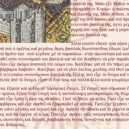
ἐγκαίνιά της. Μάϊο (21 Μαΐου
τ
«ἐκοιμήθη ἐν Κυρίῳ» ὁ πρῶτος
καί ἱδρυτής της, Μάϊο
πέθανε, π
μαζί της στό θάνατο καί στό θρ
τελευταῖο
βασιλιά της, ὀχτώ μέ
γιορτή του πού ἦταν καί ἡ γιορτ
πρώτου βασιλιά της.
Χίλια ἑκατόν εἴκοσι τρία γήινα
νιά πού ὁ
πρῶτος καί μεγάλος ἅγιος βασιλιάς Κωνσταντῖνος ἔδωσε ζω
 τό θρόνο του –πού κέρδισε μέ τό παραπάνω– στήν αἰωνιότητα
καί κα
θεῖ στόν συνονόματό του βασιλιά καί νά τόν
βοηθήσει νά μήν παραδ
 ὅσο εἶχε ἀκόμα ἀναπνοή
στό σῶμα του. Κατέβηκε γιά νά τόν πάρει μα
 βάρβαροι
διαβοῦν». Κατέβηκε γιά νά γίνει ἐκεῖνος μεσίτης στό Θεό γιά
ῦ τελευταίου συνονόματου βασιλιά τῆς Πόλης πού εἶχε τό ὄνομα καί
τ
, ἐκτός ἀπό τό ὄνομα, εἶχαν οἱ δυό τους καί πολλά ἄλλα
κοινά γνωρίσμα
α, ἔζησαν καί οἱ δύο σέ παρόμοιες ἐποχές. Σέ ἐποχές
πού σήμαιναν ἕ
Ὁ πρῶτος ἔζησε στήν ἐποχή πού
ἡ παντοδύναμη αὐτοκρατορία τῆς Ρώμ
ατί εἶχε
ἔρθει ἡ ὥρα της νά πέσει. Γιατί τό ἤθελε νά πέσει. Γιατί εἶχε 
ρβάρους καί εἶχε ἀφεθεῖ νά ἐξομοιωθεῖ μέ αὐτούς. Γιατί
εἶχε ξεχάσει 
αν κάνει μεγάλη καί ἰσχυρή καί εἶχε
ἀφήσει τήν ἀδικία καί τό χυμένο 
χος πού θά
ἔφερνε τό τέλος. Γιατί εἶχε ἀφήσει τούς πατρογονικούς θεού
ς σκοτεινούς καί ἄγριους βαρβαρικούς θεούς, ἀγνοῶντας καί
σταυρώνο
ινε ἄνθρωπος.