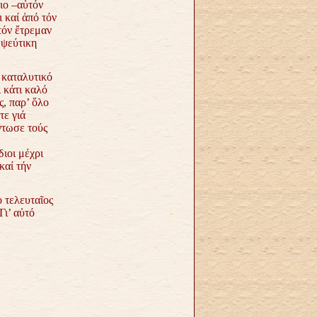
ιο –αὐτόν
 καί ἀπό τόν
τόν ἔτρεμαν
ν
ψεύτικη
ί καταλυτικό
 κάτι καλό
ς, παρ’
ὅλο
τε γιά
ντωσε τούς
διοι μέχρι
καί τήν
 τελευταῖος
Γι’ αὐτό