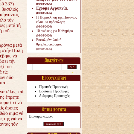
οῦ 337)
(09/08/2026)
Εχουμε Αγρυπνία.
 βασιλιάς
(09/08/2026)
αίρνοντας
Η Παράκληση της Παναγίας
ύλο τόν
είναι μια πρόσκληση.
ρες μετά τή
(08/08/2026)
ή τοῦ
10 σκέψεις για Καλημέρα.
(08/08/2026)
Εσφαλμένη λαϊκή
θρησκευτικότητα.
 χρόνια μετά
(08/08/2026)
ή στήν Πόλη
τέβηκε νά
ώσει τήν
ζί του
 τίς
ῶν δύο
τα.
Πρωϊνές Προσευχές
να τέλος καί
Βραδινές Προσευχές
Διάφορες Προσευχές
ης ἔπρεπε
κουραστεῖ
νά
τίς ἀρετές
ἀθῶο αἷμα νά
Επίκαιρα κείμενα
ς της γιά νά
ντας τόν