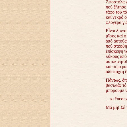
Ἀποστόλων.
πού ζήτησε
τάφο του τ
καί νεκρό
ο
φλογέρα γιά
Εἶναι δυνατ
μῖσος καί 
ἀπό αὐτούς
πού στέφθη
ἐπίσκεψη νά
λύκους ἀπό
αὐτοκινητ
καί σήμερα 
ἀδίσταχτη 
Πάντως, ὅπω
βασιλιάς τ
μποροῦμε ν
…κι ἔπεσεν
Μά μή! Σέ τ