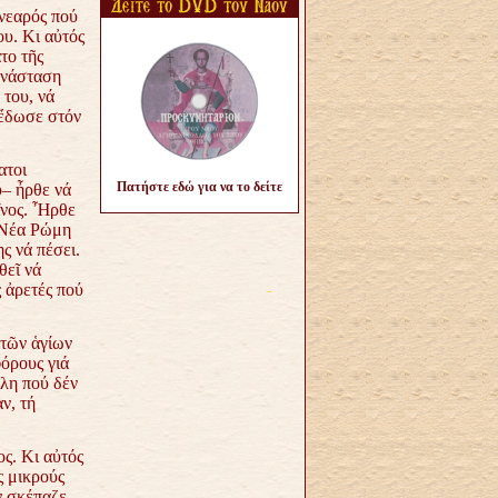
 νεαρός πού
ου. Κι αὐτός
το τῆς
νάσταση
του, νά
 ἔδωσε στόν
ατοι
Πατήστε εδώ για να το δείτε
υ– ἦρθε νά
ῖνος. Ἦρθε
 Νέα
Ρώμη
ς νά πέσει.
θεῖ νά
ς ἀρετές πού
 τῶν ἁγίων
όρους γιά
όλη πού δέν
αν,
τή
ς. Κι αὐτός
ς μικρούς
ν σκέπαζε