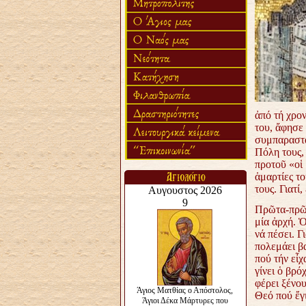
ἀπό τή χρο
του, ἄφησε
συμπαραστα
Πόλη τους,
προτοῦ «οἱ
ἁμαρτίες
το
τους. Γιατί
Πρῶτα-πρῶτ
μία ἀρχή. 
νά πέσει. Γι
πολεμάει βα
πού τήν εἶχ
γίνει ὁ βρό
φέρει ξένου
Θεό πού ἔγ