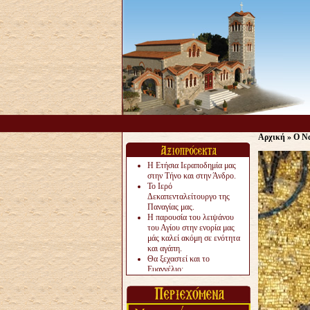
Αρχική
»
Ο Να
Η Ετήσια Ιεραποδημία μας
στην Τήνο και στην Άνδρο.
Το Ιερό
Δεκαπενταλείτουργο της
Παναγίας μας.
Η παρουσία του λειψάνου
του Αγίου στην ενορία μας
μάς καλεί ακόμη σε ενότητα
και αγάπη.
Θα ξεχαστεί και το
Ευαγγέλιο;
Το «αργότερα» γίνεται
«πολύ αργά».
Ζητείται....