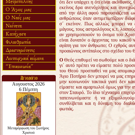
ότι δεν υπάρχει η ότι είναι ακίνδυνος
εκείνος δρα ανενόχλητος και συνεχώς
από την άλλη αφού παρουσιάζεται ως
ανθρώπους όταν αντιμετωπίζουν διάφ
σ΄ εκείνον. Πως αλλιώς μπορεί να 
μάγους, τους αστρολόγους κ.τ. λοιπούς
αν χρησιμοποιούν το όνομα του Χρισ
είναι δυνατόν ο άρχοντας του κακού ν
αγάπη για τον άνθρωπο; Ο εχθρός αυτός
προαιώνιος αντίπαλος στο σχέδιο του 
Ο
Θεός επιθυμεί να σωθούμε και ο δι
γι΄ αυτό πρέπει να είμαστε πολύ προσε
του Θεού προσπαθεί να μας απομακρύ
Άγιο Ποτήριο δεν μπορεί να μας επηρ
μην κοινωνούν τακτικά γιατί δεν κάν
είμαστε και αμαρτωλοί όμως για την 
στον Σταυρό. Το ίδιο τέχνασμα επιχειρε
ταπεινωνόμαστε ή να εξομολογούμ
συνθλίβεται και η δύναμη του διαλύ
φωτιάς.