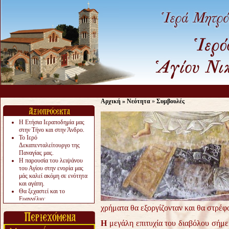
Αρχική
»
Νεότητα
»
Συμβουλές
Η Ετήσια Ιεραποδημία μας
στην Τήνο και στην Άνδρο.
Το Ιερό
Δεκαπενταλείτουργο της
Παναγίας μας.
Η παρουσία του λειψάνου
του Αγίου στην ενορία μας
μάς καλεί ακόμη σε ενότητα
και αγάπη.
Θα ξεχαστεί και το
Ευαγγέλιο;
Το «αργότερα» γίνεται
χρήματα θα εξοργίζονταν και θα στρέ
«πολύ αργά».
Ζητείται....
Η
μεγάλη επιτυχία του διαβόλου σήμερα