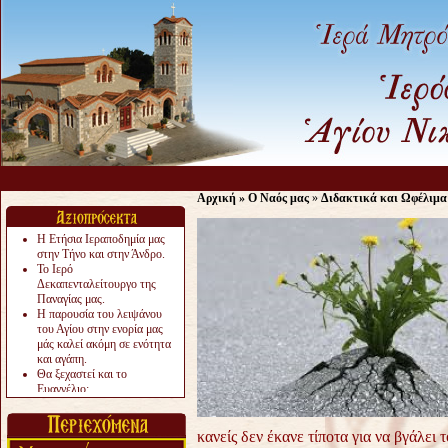
Αρχική
»
Ο Ναός μας
»
Διδακτικά και Ωφέλιμα
Η Ετήσια Ιεραποδημία μας
στην Τήνο και στην Άνδρο.
Το Ιερό
Δεκαπενταλείτουργο της
Παναγίας μας.
Η παρουσία του λειψάνου
του Αγίου στην ενορία μας
μάς καλεί ακόμη σε ενότητα
και αγάπη.
Θα ξεχαστεί και το
Ευαγγέλιο;
Το «αργότερα» γίνεται
«πολύ αργά».
Ζητείται....
κανείς δεν έκανε τίποτα για να βγάλει 