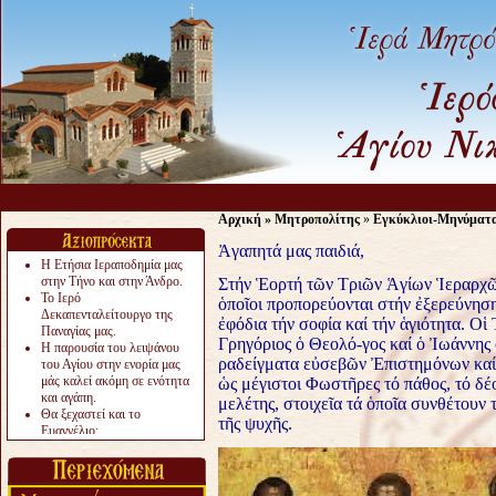
Αρχική
»
Μητροπολίτης
»
Εγκύκλιοι-Μηνύματ
Ἀγαπητά μας παιδιά,
Η Ετήσια Ιεραποδημία μας
στην Τήνο και στην Άνδρο.
Στήν Ἑορτή τῶν Τριῶν Ἁγίων Ἱεραρχῶν
Το Ιερό
ὁποῖοι προπορεύονται στήν ἐξερεύνησ
Δεκαπενταλείτουργο της
ἐφόδια τήν σοφία καί τήν ἁγιότητα. Οἱ
Παναγίας μας.
Γρηγόριος ὁ Θεολό-γος καί ὁ Ἰωάννης
Η παρουσία του λειψάνου
ραδείγματα εὐσεβῶν Ἐπιστημόνων κα
του Αγίου στην ενορία μας
μάς καλεί ακόμη σε ενότητα
ὡς μέγιστοι Φωστῆρες τό πάθος, τό δέο
και αγάπη.
μελέτης, στοιχεῖα τά ὁποῖα συνθέτουν
Θα ξεχαστεί και το
τῆς ψυχῆς.
Ευαγγέλιο;
Το «αργότερα» γίνεται
«πολύ αργά».
Ζητείται....