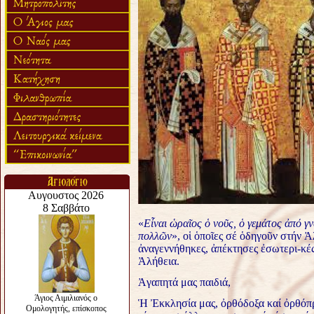
«
Εἶναι ὡραῖος ὁ νοῦς, ὁ γεμάτος ἀπό γ
πολλῶν
», οἱ ὁποῖες σέ ὁδηγοῦν στήν Ἀ
ἀναγεννήθηκες, ἀπέκτησες ἐσωτερι-κές
Ἀλήθεια.
Ἀγαπητά μας παιδιά,
Ἡ Ἐκκλησία μας, ὀρθόδοξα καί ὀρθόπρα