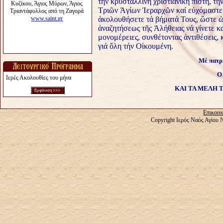
τήν κρυστάλλινη χριστιανική πίστη, τή
Τριῶν Ἁγίων Ἱεραρχῶν καί εὐχόμαστε 
ἀκολουθήσετε τά βήματά Τους, ὥστε ὡ
ἀναζητήσεως τῆς Ἀλήθειας νά γίνετε κα
μονομέρειες, συνθέτοντας ἀντιθέσεις,
γιά ὅλη τήν Οἰκουμένη.
Μέ πατρι
Ο
Ιερές Ακολουθίες του μήνα
ΚΑΙ ΤΑ ΜΕΛΗ 
Επικοιν
Copyright Ιερός Ναός Αγίου 