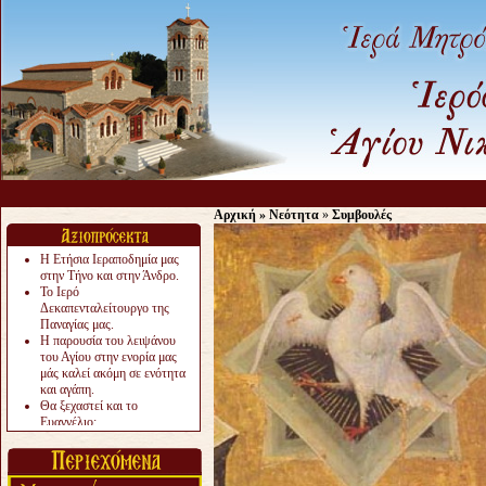
Αρχική
»
Νεότητα
»
Συμβουλές
Η Ετήσια Ιεραποδημία μας
στην Τήνο και στην Άνδρο.
Το Ιερό
Δεκαπενταλείτουργο της
Παναγίας μας.
Η παρουσία του λειψάνου
του Αγίου στην ενορία μας
μάς καλεί ακόμη σε ενότητα
και αγάπη.
Θα ξεχαστεί και το
Ευαγγέλιο;
Το «αργότερα» γίνεται
«πολύ αργά».
Ζητείται....