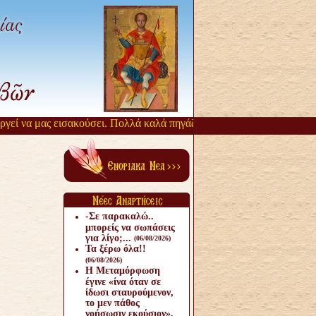
ί να μας εισακούσει. Πολλά καλά πηγάζουν, από την αργοπορία αυτή.
-Σε παρακαλώ..
μπορείς να σωπάσεις
για λίγο;...
(06/08/2026)
Τα ξέρω όλα!!
(06/08/2026)
Η Μεταμόρφωση
έγινε «ίνα όταν σε
ίδωσι σταυρούμενον,
το μεν πάθος
νοήσωσιν εκούσιον».