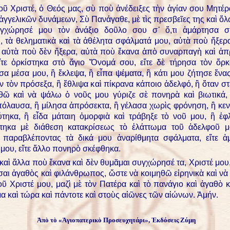
οῦ Χριστέ, ὁ Θεός μας, σὺ ποὺ ἀνέδειξες τὴν ἁγίαν σου Μητέρ
ἀγγελικῶν δυνάμεων, Σὺ Πανάγαθε, μὲ τὶς πρεσβεῖες της καὶ ὅ
υγχώρησέ μου τὸν ἀνάξιο δοῦλο σου σ᾿ ὅ,τι ἁμάρτησα 
 τὰ θεληματικὰ καὶ τὰ ἀθέλητα σφάλματά μου, αὐτὰ ποὺ ἤξερ
ι αὐτὰ ποὺ δὲν ἤξερα, αὐτὰ ποὺ ἔκανα ἀπὸ συναρπαγὴ καὶ ἀπ
εἴτε ὁρκίστηκα στὸ ἅγιο Ὄνομά σου, εἴτε δὲ τήρησα τὸν ὅρκ
α μέσα μου, ἢ ἔκλεψα, ἢ εἶπα ψέματα, ἢ κάτι μου ζήτησε ἕνα
ν τὸν πρόσεξα, ἢ ἔθλιψα καὶ πίκρανα κάποιο ἀδελφό, ἢ ὅταν σ
ῶ καὶ νὰ ψάλω ὁ νοῦς μου γύριζε σὲ πονηρὰ καὶ βιωτικά,
όλαυσα, ἢ μίλησα ἀπρόσεκτα, ἢ γέλασα χωρὶς φρόνηση, ἢ κε
τηκα, ἢ εἶδα μάταιη ὀμορφιὰ καὶ τράβηξε τὸ νοῦ μου, ἢ ἐφ
τηκα μὲ διάθεση κατακρίσεως τὸ ἐλάττωμα τοῦ ἀδελφοῦ μ
, παραβλέποντας τὰ δικά μου ἀναρίθμητα σφάλματα, εἴτε ἀ
μου, εἴτε ἄλλο πονηρὸ σκέφθηκα.
αὶ ἄλλα ποὺ ἔκανα καὶ δὲν θυμᾶμαι συγχώρησέ τα, Χριστέ μου,
εἶσαι ἀγαθὸς καὶ φιλάνθρωπος, ὥστε νὰ κοιμηθῶ εἰρηνικὰ καὶ νὰ
οῦ Χριστέ μου, μαζὶ μὲ τὸν Πατέρα καὶ τὸ πανάγιο καὶ ἀγαθὸ 
α καὶ τώρα καὶ πάντοτε καὶ στοὺς αἰῶνες τῶν αἰώνων. Ἀμήν.
Ἀπὸ τὸ «Ἁγιοπατερικὸ Προσευχητάρι», Ἐκδόσεις Ζύμη