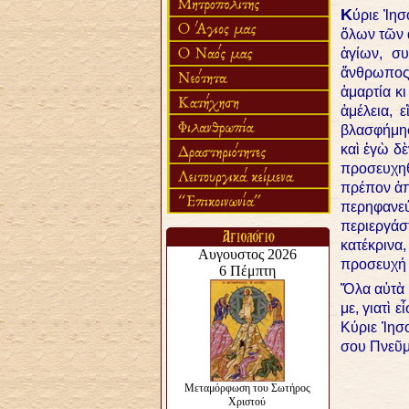
Κ
ύριε Ἰησ
ὅλων τῶν 
ἁγίων, σ
ἄνθρωπος,
ἁμαρτία κ
ἀμέλεια, 
βλασφήμησ
καὶ ἐγὼ δὲ
προσευχηθ
πρέπον ἀπ
περηφανεύ
περιεργάσ
κατέκρινα
προσευχή 
Ὅλα αὐτὰ κ
με, γιατὶ 
Κύριε Ἰησ
σου Πνεῦμ