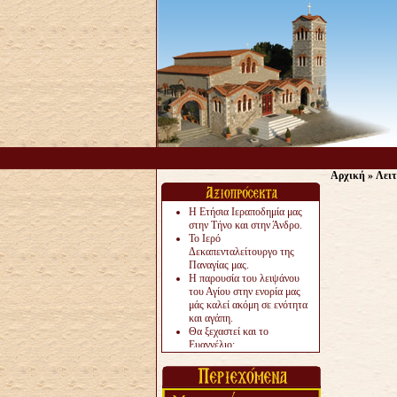
Αρχική
»
Λειτ
Η Ετήσια Ιεραποδημία μας
στην Τήνο και στην Άνδρο.
Το Ιερό
Δεκαπενταλείτουργο της
Παναγίας μας.
Η παρουσία του λειψάνου
του Αγίου στην ενορία μας
μάς καλεί ακόμη σε ενότητα
και αγάπη.
Θα ξεχαστεί και το
Ευαγγέλιο;
Το «αργότερα» γίνεται
«πολύ αργά».
Ζητείται....