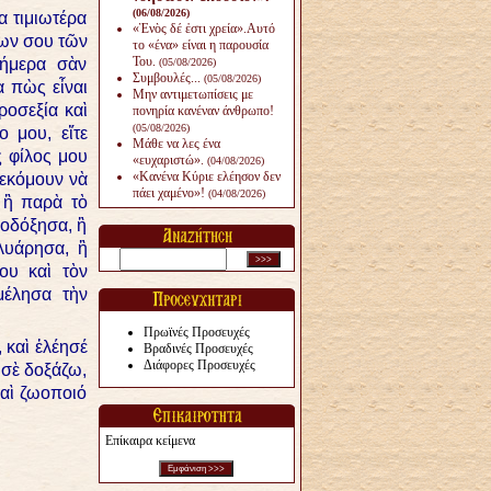
(06/08/2026)
α τιμιωτέρα
«Ἑνὸς δέ ἐστι χρεία».Αυτό
λων σου τῶν
το «ένα» είναι η παρουσία
Του.
σήμερα σὰν
(05/08/2026)
Συμβουλές...
(05/08/2026)
α πὼς εἶναι
Μην αντιμετωπίσεις με
ροσεξία καὶ
πονηρία κανέναν άνθρω­πο!
(05/08/2026)
ο μου, εἴτε
Μάθε να λες ένα
ς φίλος μου
«ευχαριστώ».
(04/08/2026)
«Κανένα Κύριε ελέησον δεν
τεκόμουν νὰ
πάει χαμένο»!
(04/08/2026)
 ἢ παρὰ τὸ
νοδόξησα, ἢ
λυάρησα, ἢ
ου καὶ τὸν
μέλησα τὴν
Πρωϊνές Προσευχές
 καὶ ἐλέησέ
Βραδινές Προσευχές
Διάφορες Προσευχές
 σὲ δοξάζω,
καὶ ζωοποιό
Επίκαιρα κείμενα