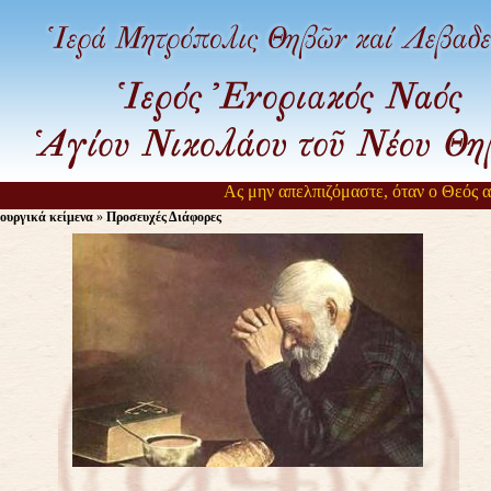
Ας μην απελπιζόμαστε, όταν ο Θεός αργε
ουργικά κείμενα
»
Προσευχές Διάφορες