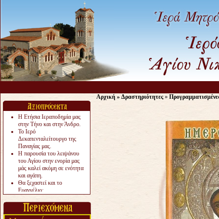
Αρχική
»
Δραστηριότητες
»
Προγραμματισμένε
Η Ετήσια Ιεραποδημία μας
στην Τήνο και στην Άνδρο.
Το Ιερό
Δεκαπενταλείτουργο της
Παναγίας μας.
Η παρουσία του λειψάνου
του Αγίου στην ενορία μας
μάς καλεί ακόμη σε ενότητα
και αγάπη.
Θα ξεχαστεί και το
Ευαγγέλιο;
Το «αργότερα» γίνεται
«πολύ αργά».
Ζητείται....