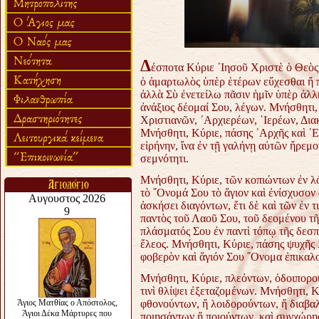
Δ
έσποτα Κύριε ᾿Ιησοῦ Χριστὲ ὁ Θεὸς 
ὁ ἁμαρτωλὸς ὑπὲρ ἑτέρων εὔχεσθαι ἤ 
ἀλλὰ Σὺ ἐνετείλω πᾶσιν ἡμῖν ὑπὲρ ἀλλ
ἀνάξιος δέομαί Σου, λέγων. Μνήσθητι
Χριστιανῶν, ᾿Αρχιερέων, ῾Ιερέων, Δι
Μνήσθητι, Κύριε, πάσης ᾿Αρχῆς καὶ ᾿Εξ
εἰρήνην, ἵνα ἐν τῇ γαλήνῃ αὐτῶν ἤρεμο
σεμνότητι.
Μνήσθητι, Κύριε, τῶν κοπιώντων ἐν λ
τὸ ῎Ονομά Σου τὸ ἅγιον καὶ ἐνίσχυσον 
ἀσκήσει διαγόντων, ἔτι δὲ καὶ τῶν ἐν
παντὸς τοῦ Λαοῦ Σου, τοῦ δεομένου τῆς
πλάσματός Σου ἐν παντὶ τόπῳ τῆς δεσπο
ἔλεος. Μνήσθητι, Κύριε, πάσης ψυχῆς 
φοβερὸν καὶ ἅγιόν Σου ῎Ονομα ἐπικαλ
Μνήσθητι, Κύριε, πλεόντων, ὁδοιπορ
τινὶ θλίψει ἐξεταζομένων. Μνήσθητι, 
φθονούντων, ἤ λοιδορούντων, ἤ διαβαλ
ποιησάντων ἤ ποιούντων, καὶ συγχώρησ