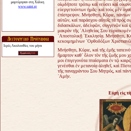
οἱῳδήποτε τρόπῳ καὶ νεύσει καὶ οἰκον
εὐεργετούντων ἡμᾶς· καὶ τοὺς μὲν ἀγα
ἐπίστρεψον. Μνήσθητι, Κύριε, πάντων 
αὐτῶν, καὶ παράσχου αὐτοῖς τὰ πρός σ
διδασκάλων, ἀδελφῶν, συγγενῶν καὶ φ
μακρὰν τῆς ᾿Αληθείας Σου εὑρισκομένω
᾿Αποστολικῇ ᾿Εκκλησίᾳ. Μνήσθητι, Κύ
κεκοιμημένων ᾿Ορθοδόξων Χριστιανῶ
Ιερές Ακολουθίες του μήνα
Μνήσθητι, Κύριε, καὶ τῆς ἐμῆς ταπεινό
ἥμαρτον καθ᾿ ὅλον τὸν τῆς ζωῆς μου χρό
μοι ἐπιγεγονότα πταίσματα ἐν τῷ καιρ
γενέσθαι ἐν μετανοίᾳ ἀληθεῖ, καὶ Πίσ
τῆς παναχράντου Σου Μητρός, καὶ πάν
᾿Αμήν.
Εὐχὴ εἰς 