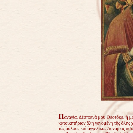
Π
αναγία, Δέσποινά μου Θεοτόκε, ἡ μ
κατοικητήριον ὅλη γενομένη τῆς ὅλης 
τὰς ἀΰλους καὶ ἀγγελικὰς Δυνάμεις ἀσ