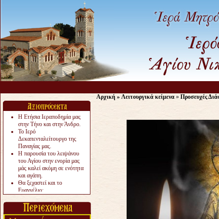
Αρχική
»
Λειτουργικά κείμενα
»
Προσευχές Διά
Η Ετήσια Ιεραποδημία μας
στην Τήνο και στην Άνδρο.
Το Ιερό
Δεκαπενταλείτουργο της
Παναγίας μας.
Η παρουσία του λειψάνου
του Αγίου στην ενορία μας
μάς καλεί ακόμη σε ενότητα
και αγάπη.
Θα ξεχαστεί και το
Ευαγγέλιο;
Το «αργότερα» γίνεται
«πολύ αργά».
Ζητείται....