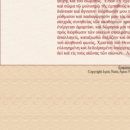
ψυχῆς καὶ τοῦ σώματος. ῎Επιδε ἐπ᾿ ἐμ
καὶ σῶμα τῷ μολυσμῷ τῆς ἐμπαθοῦς κ
διάνοιαν καὶ ἅγνισον· διόρθωσόν μου 
ρύθμισον καὶ παιδαγώγησόν μου τὰς αἰ
αἰσχρᾶς συνηθείας τῶν ἀκαθάρτων προ
ἐνέργειαν ἁμαρτίαν, καὶ δώρησαί μοι 
πρὸς διόρθωσιν τῶν οἰκείων σφαλμάτων
ἀπαλλαγείς, καταξιωθῶ δοξάζειν καὶ ἀ
τοῦ ἀληθινοῦ φωτός, Χριστοῦ τοῦ Θεο
εὐλογημένη καὶ δεδοξασμένη ὑπάρχεις 
ἀεὶ καὶ εἰς τοὺς αἰῶνας τῶν αἰώνων. ᾿Α
Επικοιν
Copyright Ιερός Ναός Αγίου 