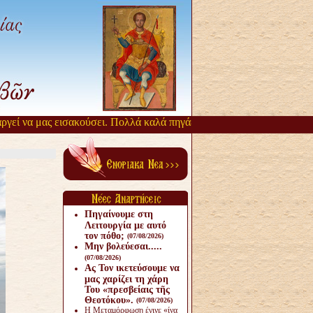
εί να μας εισακούσει. Πολλά καλά πηγάζουν, από την αργοπορία αυτή.
Πηγαίνουμε στη
Λειτουργία με αυτό
τον πόθο;
(07/08/2026)
Μην βολεύεσαι.....
(07/08/2026)
Ας Τον ικετεύσουμε να
μας χαρίζει τη χάρη
Του «πρεσβείαις τῆς
Θεοτόκου».
(07/08/2026)
Η Μεταμόρφωση έγινε «ίνα