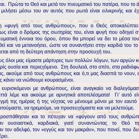
αι. Πρώτα το Θεό και μετά τον πνευματικό του πατέρα, που το 
 μιλήσει μέσω του αν αυτός που ρωτά είναι ειλικρινής και έ
 η «φυγή από τους ανθρώπους», που ο Θεός αποκαλύπτει
ως είναι ο δρόμος της σωτηρίας του, είναι φυγή που οδηγεί σ
ευματική έννοια του όρου, όπου θα μπορεί να δει το μέσα το
εί και να μετανοήσει, ώστε να συναντήσει στην καρδιά του τ
εται από τη δεύτερη απάντηση στην προσευχή του.
ς όλοι μας είμαστε μάρτυρες των πολλών λόγων, των αργών κ
ίς ουσία και περιεχόμενο. Στη δουλειά, στο σπίτι, στα ραδιόφω
ς, ακούμε από τους ανθρώπους και ό,τι μας διασπά το νουν, α
ς κάνει να νιώθουμε κουρασμένοι.
ευρισκόμενοι με ανθρώπους, είναι αναγκαίο να διαλεγόμα
ττά λέμε και ακούμε με αρνητικά αποτελέσματα! Γι’ αυτό εί
ιγμή της ημέρας ή της νύχτας να μένουμε μόνοι με τον εαυτό 
τούμαστε, να ηρεμούμε, να προσευχόμαστε και να μελετούμε.
προσπάθησαν και το πέτυχαν να «φύγουν από τους ανθρώπ
αν ουσιαστικά, καρδιακά, γιατί συναντώντας το Θεό τ
ν τον αδελφό, τον «εγγύς και τον μακράν», που πονεί, που δυ
ρει.