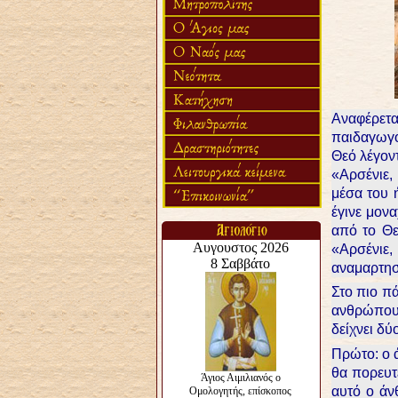
Αναφέρετα
παιδαγωγό
Θεό λέγον
«Αρσένιε,
μέσα του 
έγινε μον
από το Θε
«Αρσένιε,
αναμαρτησ
Στο πιο π
ανθρώπους
δείχνει δύ
Πρώτο: ο 
θα πορευτ
αυτό ο άν