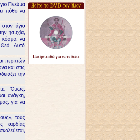
άγιο Πνεύμα
χει πόθο να
 στον άγιο
την ησυχία,
υ κόσμο, να
ο Θεό. Αυτό
Πατήστε εδώ για να το δείτε
αι περιττών
να και στις
δειάζει την
στε. Όμως,
ναι ανάγκη,
μας, για να
ους», τους
ης καρδίας
σκολεύεται,