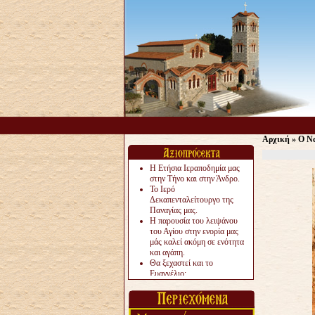
Αρχική
»
Ο Να
Η Ετήσια Ιεραποδημία μας
στην Τήνο και στην Άνδρο.
Το Ιερό
Δεκαπενταλείτουργο της
Παναγίας μας.
Η παρουσία του λειψάνου
του Αγίου στην ενορία μας
μάς καλεί ακόμη σε ενότητα
και αγάπη.
Θα ξεχαστεί και το
Ευαγγέλιο;
Το «αργότερα» γίνεται
«πολύ αργά».
Ζητείται....