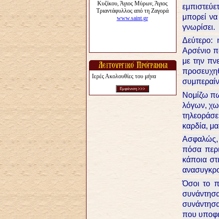
εμπιστεύετ
μπορεί να
γνωρίσει.
Δεύτερο:
Αρσένιο π
με την πν
προσευχηθ
Ιερές Ακολουθίες του μήνα
συμπεραίν
Νομίζω πω
λόγων, χωρ
τηλεοράσει
καρδία, μα
Ασφαλώς, 
πόσα περι
κάποια στ
ανασυγκρο
Όσοι το 
συνάντησ
συνάντησα
που υποφέ