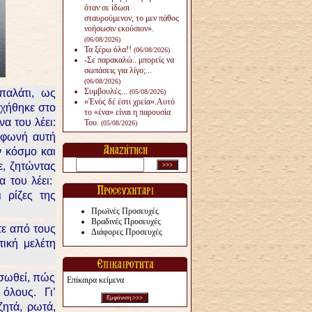
όταν σε ίδωσι
σταυρούμενον, το μεν πάθος
νοήσωσιν εκούσιον».
(06/08/2026)
Τα ξέρω όλα!!
(06/08/2026)
-Σε παρακαλώ.. μπορείς να
σωπάσεις για λίγο;...
(06/08/2026)
Συμβουλές...
παλάτι, ως
(05/08/2026)
«Ἑνὸς δέ ἐστι χρεία».Αυτό
χήθηκε στο
το «ένα» είναι η παρουσία
α του λέει:
Του.
(05/08/2026)
 φωνή αυτή
ν κόσμο και
ε, ζητώντας
 του λέει:
ι ρίζες της
Πρωϊνές Προσευχές
Βραδινές Προσευχές
τε από τους
Διάφορες Προσευχές
ική μελέτη
 σωθεί, πώς
Επίκαιρα κείμενα
 όλους. Γι’
ζητά, ρωτά,