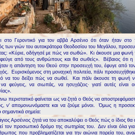
ι στο Γεροντικό για τον αββά Αρσένιο ότι όταν ήταν στο 
ς των γιών του αυτοκράτορα Θεοδοσίου του Μεγάλου, προσευ
τας: «Κύριε, οδήγησέ με πώς να σωθώ». Κι άκουσε μια φωνή ν
 φεύγε από τους ανθρώπους και θα σωθείς». Βέβαιος ότι η
ήταν η απάντηση του Θεού στην προσευχή του, έφυγε από το
αχός. Ευρισκόμενος στη μοναχική πολιτεία, πάλι προσευχήθηκ
ό να του δείξει πώς να σωθεί. Και πάλι άκουσε τη φωνή να
 να φεύγεις, να σιωπάς, να ησυχάζεις∙ γιατί αυτές είναι ο
ίας».
άνω περιστατικό φαίνεται ως να ζητά ο Θεός να αποστρεφόμασ
, ν’ απομονωνόμαστε και να ζούμε μόνοι. Όμως η προσεκτ
ο σημαντικά σημεία:
άγιος Αρσένιος ζητά να του αποκαλύψει ο Θεός πώς ο ίδιος θα
εί τον προσωπικό δρόμο της σωτηρίας του. Δεν είναι όλα για
θρωπος που προβληματίζεται για την αιώνια πορεία του, ανα