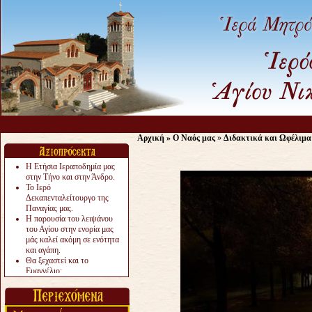
Αρχική
»
Ο Ναός μας
»
Διδακτικά και Ωφέλιμα
Η Ετήσια Ιεραποδημία μας
στην Τήνο και στην Άνδρο.
Το Ιερό
Δεκαπενταλείτουργο της
Παναγίας μας.
Η παρουσία του λειψάνου
του Αγίου στην ενορία μας
μάς καλεί ακόμη σε ενότητα
και αγάπη.
Θα ξεχαστεί και το
Ευαγγέλιο;
Το «αργότερα» γίνεται
«πολύ αργά».
Ζητείται....