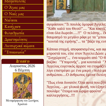
αγοράσουν."Τι πουλάς όμορφε Άγγελε;
"Κάθε καλό του Θεού!".... "Και κοστίζ
είναι όλα δωρεάν.....!!" Ο πελάτης... 
θαυμασμό το μεγάλο ράφι με τα "μπουκά
"κουτιά της ειρήνης"... τα "βάζα της ευ
Κάποια στιγμή, αποφασισμένος, και α
μπροστά του, είπε στον Άγγελο:Δώσε μ
"Συγχώρεση".., ένα κομμάτι από
"Ο Θ
βαζάκι "Υπομονής".. μια κουταλιά "Χ
Άγγελος ευγενικός άρχισε να ετοιμάζε
λίγο επιστρέφει με ένα μικρό - πολύ μικρ
ανθρώπου....Ο άνθρωπος έμεινε έκπληκ
"Πως είναι δυνατόν; Όλα αυτά που ζήτ
Άγγελος.. ..με γλυκιά φωνή, του εξηγε
πουλάμε "έτοιμα και ώριμα φρούτα"...
καλλιεργήσεις...!!!