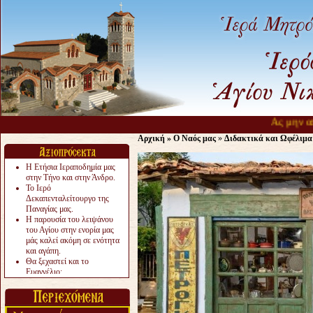
Ας μην απελ
Αρχική
»
Ο Ναός μας
»
Διδακτικά και Ωφέλιμα
Η Ετήσια Ιεραποδημία μας
στην Τήνο και στην Άνδρο.
Το Ιερό
Δεκαπενταλείτουργο της
Παναγίας μας.
Η παρουσία του λειψάνου
του Αγίου στην ενορία μας
μάς καλεί ακόμη σε ενότητα
και αγάπη.
Θα ξεχαστεί και το
Ευαγγέλιο;
Το «αργότερα» γίνεται
«πολύ αργά».
Ζητείται....