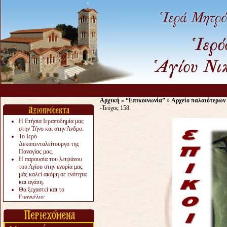
Αρχική
»
“Επικοινωνία”
»
Αρχείο παλαιότερων
-Τεύχος 158.
Η Ετήσια Ιεραποδημία μας
στην Τήνο και στην Άνδρο.
Το Ιερό
Δεκαπενταλείτουργο της
Παναγίας μας.
Η παρουσία του λειψάνου
του Αγίου στην ενορία μας
μάς καλεί ακόμη σε ενότητα
και αγάπη.
Θα ξεχαστεί και το
Ευαγγέλιο;
Το «αργότερα» γίνεται
«πολύ αργά».
Ζητείται....