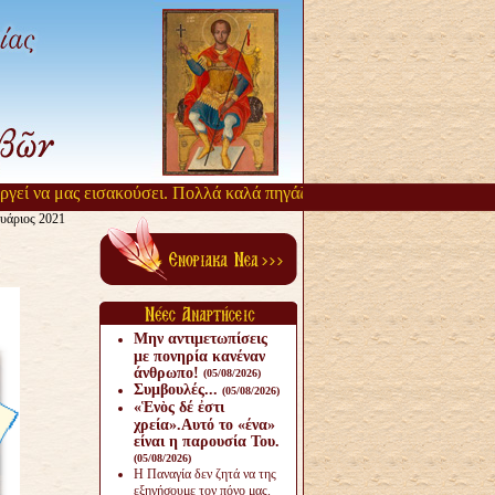
εί να μας εισακούσει. Πολλά καλά πηγάζουν, από την αργοπορία αυτή
υάριος 2021
Μην αντιμετωπίσεις
με πονηρία κανέναν
άνθρω­πο!
(05/08/2026)
Συμβουλές...
(05/08/2026)
«Ἑνὸς δέ ἐστι
χρεία».Αυτό το «ένα»
είναι η παρουσία Του.
(05/08/2026)
Η Παναγία δεν ζητά να της
εξηγήσουμε τον πόνο μας.