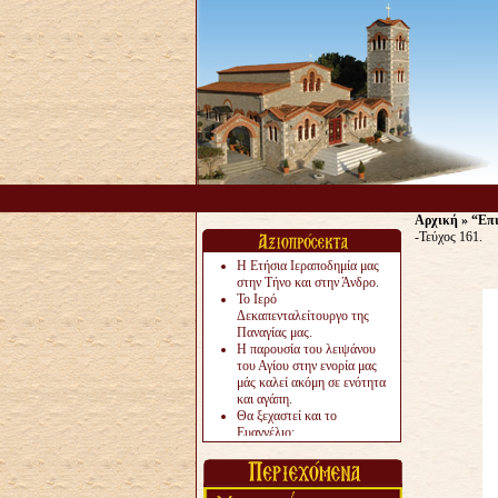
Αρχική
»
“Επι
-Τεύχος 161.
Η Ετήσια Ιεραποδημία μας
στην Τήνο και στην Άνδρο.
Το Ιερό
Δεκαπενταλείτουργο της
Παναγίας μας.
Η παρουσία του λειψάνου
του Αγίου στην ενορία μας
μάς καλεί ακόμη σε ενότητα
και αγάπη.
Θα ξεχαστεί και το
Ευαγγέλιο;
Το «αργότερα» γίνεται
«πολύ αργά».
Ζητείται....