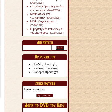
(04/08/2026)
«Κανένα Κύριε ελέησον δεν
πάει χαμένο»!
(04/08/2026)
Μάθε να λες ένα
«ευχαριστώ».
(04/08/2026)
Μάθε ν' αγωνίζεσαι...!
(03/08/2026)
Η μεγάλη ιδέα που έχω για
τον εαυτό μου...
(03/08/2026)
Πρωϊνές Προσευχές
Βραδινές Προσευχές
Διάφορες Προσευχές
Επίκαιρα κείμενα