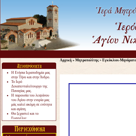
Αρχική
»
Μητροπολίτης
»
Εγκύκλιοι-Μηνύματ
Η Ετήσια Ιεραποδημία μας
στην Τήνο και στην Άνδρο.
Το Ιερό
Δεκαπενταλείτουργο της
Παναγίας μας.
Η παρουσία του λειψάνου
του Αγίου στην ενορία μας
μάς καλεί ακόμη σε ενότητα
και αγάπη.
Θα ξεχαστεί και το
Ευαγγέλιο;
Το «αργότερα» γίνεται
«πολύ αργά».
Ζητείται....