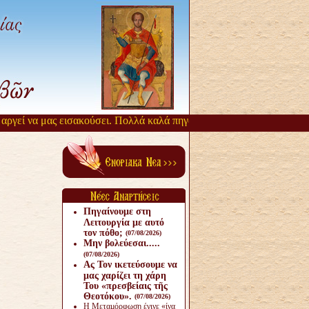
εί να μας εισακούσει. Πολλά καλά πηγάζουν, από την αργοπορία αυτή
Πηγαίνουμε στη
Λειτουργία με αυτό
τον πόθο;
(07/08/2026)
Μην βολεύεσαι.....
(07/08/2026)
Ας Τον ικετεύσουμε να
μας χαρίζει τη χάρη
Του «πρεσβείαις τῆς
Θεοτόκου».
(07/08/2026)
Η Μεταμόρφωση έγινε «ίνα