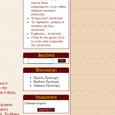
όταν σε ίδωσι
σταυρούμενον, το μεν πάθος
νοήσωσιν εκούσιον».
(06/08/2026)
Τα ξέρω όλα!!
(06/08/2026)
-Σε παρακαλώ.. μπορείς να
σωπάσεις για λίγο;...
(06/08/2026)
Συμβουλές...
(05/08/2026)
«Ἑνὸς δέ ἐστι χρεία».Αυτό
το «ένα» είναι η παρουσία
Του.
(05/08/2026)
Πρωϊνές Προσευχές
Βραδινές Προσευχές
ίως ο
Διάφορες Προσευχές
 την
ι ο άγιος
Επίκαιρα κείμενα
ύμπασα
ραλέο
ό. Το άλικο