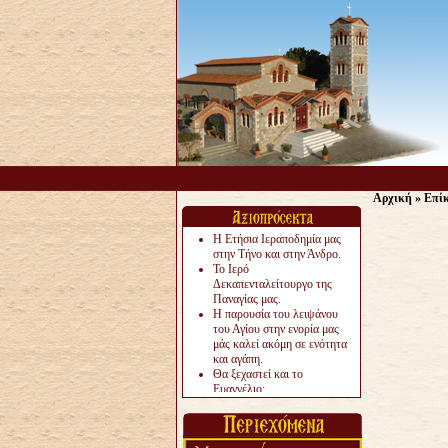
Αρχική
»
Επίκ
Η Ετήσια Ιεραποδημία μας
στην Τήνο και στην Άνδρο.
Το Ιερό
Δεκαπενταλείτουργο της
Παναγίας μας.
Η παρουσία του λειψάνου
του Αγίου στην ενορία μας
μάς καλεί ακόμη σε ενότητα
και αγάπη.
Θα ξεχαστεί και το
Ευαγγέλιο;
Το «αργότερα» γίνεται
«πολύ αργά».
Ζητείται....