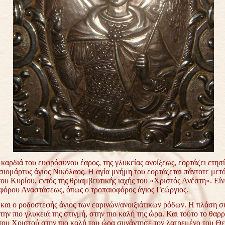
 καρδιά του ευφρόσυνου έαρος, της γλυκείας ανοίξεως, εορτάζει
ετησ
οσιομάρτυς άγιος Νικόλαος. Η αγία μνήμη του
εορτάζεται πάντοτε μετά
ου Κυρίου, εντός της θριαμβευτικής
ιαχής του «Χριστός Ανέστη». Είνα
οφόρου Αναστάσεως,
όπως ο τροπαιοφόρος άγιος Γεώργιος.
 και ο ροδοστεφής άγιος των εαρινών/ανοιξιάτικων ρόδων. Η
πλάση σ
την πιο γλυκειά της στιγμή, στην πιο καλή της
ώρα. Και τούτο το θαρ
του Χριστού στην πιο καλή του ώρα
συνάντησε τον λατρεμένο του Θε