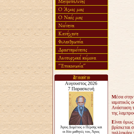
Μ
έσα στην
ιαματικός 
Ανάσταση τ
της λαμπρ
Ε
ίναι όμως
βρίσκεται σ
παλληκάρι 