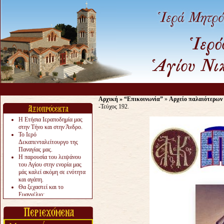
Αρχική
»
“Επικοινωνία”
»
Αρχείο παλαιότερων
-Τεύχος 192.
Η Ετήσια Ιεραποδημία μας
στην Τήνο και στην Άνδρο.
Το Ιερό
Δεκαπενταλείτουργο της
Παναγίας μας.
Η παρουσία του λειψάνου
του Αγίου στην ενορία μας
μάς καλεί ακόμη σε ενότητα
και αγάπη.
Θα ξεχαστεί και το
Ευαγγέλιο;
Το «αργότερα» γίνεται
«πολύ αργά».
Ζητείται....