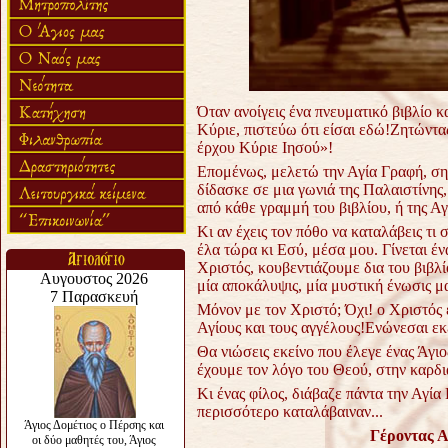
Όταν ανοίγεις ένα πνευματικό βιβλίο κα
Κύριε, πιστεύω ότι είσαι εδώ!
Ζητώντας
έρχου Κύριε Ιησού»!
Επομένως, μελετώ την Αγία Γραφή, ση
δίδασκε σε μια γωνιά της Παλαιστίνης
από κάθε γραμμή του βιβλίου, ή της Αγ
Κι αν έχεις τον πόθο να καταλάβεις τι
έλα τώρα κι Εσύ, μέσα μου.
Γίνεται έ
Χριστός, κουβεντιάζουμε δια του βιβλί
μία αποκάλυψις, μία μυστική ένωσις μ
Μόνον με τον Χριστό; Όχι!
ο Χριστός 
Αγίους και τους αγγέλους!
Ενώνεσαι εκε
Θα νιώσεις εκείνο που έλεγε ένας Άγιο
έχουμε τον λόγο του Θεού, στην καρδι
Κι ένας φίλος, διάβαζε πάντα την Αγί
περισσότερο καταλάβαιναν...
Γέροντας Α