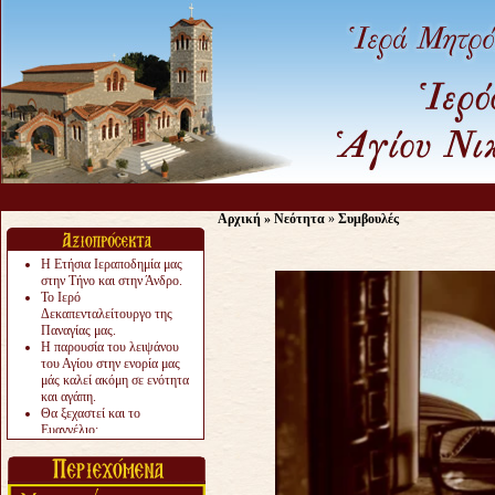
Αρχική
»
Νεότητα
»
Συμβουλές
Η Ετήσια Ιεραποδημία μας
στην Τήνο και στην Άνδρο.
Το Ιερό
Δεκαπενταλείτουργο της
Παναγίας μας.
Η παρουσία του λειψάνου
του Αγίου στην ενορία μας
μάς καλεί ακόμη σε ενότητα
και αγάπη.
Θα ξεχαστεί και το
Ευαγγέλιο;
Το «αργότερα» γίνεται
«πολύ αργά».
Ζητείται....