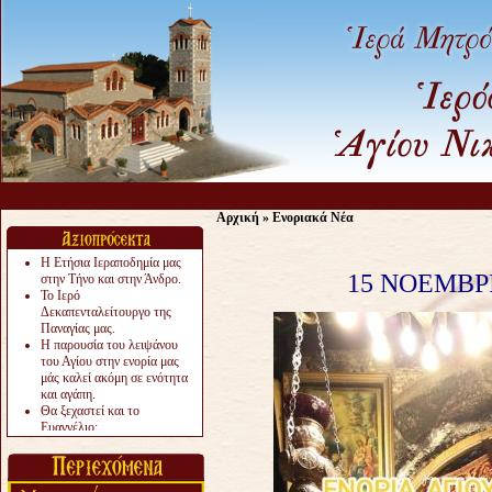
Αρχική
»
Ενοριακά Νέα
Η Ετήσια Ιεραποδημία μας
15 ΝΟΕΜΒΡ
στην Τήνο και στην Άνδρο.
Το Ιερό
Δεκαπενταλείτουργο της
Παναγίας μας.
Η παρουσία του λειψάνου
του Αγίου στην ενορία μας
μάς καλεί ακόμη σε ενότητα
και αγάπη.
Θα ξεχαστεί και το
Ευαγγέλιο;
Το «αργότερα» γίνεται
«πολύ αργά».
Ζητείται....