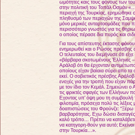
ωμότητες καις τους φόνους των τ
στην πολιτική του Τοπάλ Οσμάν
«…
περιοχή της Τουρκίας, ερημώθηκε σ
πληθυσμό των περιοχών της Σαμψού
μόνο μερικές ανταρτοομάδες που π
περισσότερο γνωστός για τις θηρι
ο οποίος πέρασε δια πυρός και σιδ
Για τους απίστευτης έκτασης φόνο
ενημερωθεί και ο Ρώσος πρέσβης 
Ο τελευταίος του διεμήνυσε ότι είχ
«βάρβαρα σκοτωμένους Έλληνες – γ
Αράλοβ ότι θα έρχονταν αντιμέτωπ
οποίους είχαν βαίαια σύρει απο τα 
εκεί. Ο σοβιετικός πρέσβης Αράλ
ενοχές για την τροπή που είχαν πάρε
με τον ίδιο τον Κεμάλ. Σημειώνει 
τις φρικτές σφαγές των Ελλήνων που
Εχοντας υπ’ όψη μου τη συμβουλή τ
φιλοτιμία, πρόσεχα πολύ τις λέξεις
δοαπιστώσεις του Φρούνζε: “Ξέρω α
βαρβαρότητας. Εχω δώσει διαταγές 
καλό τρόπο… Πρέπει να καταλάβετε 
να κατηγορη-θούν για αυτό; Εκείνο
στην Τουρκία…»
.