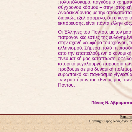
πολυπόλοκαμα, παγκόσμια χρηματο
σύγχρονου κόσμου – στην ιστορική
Αναδεικνύοντας με την αποκατάστα
διαρκώς εξελισσόμενο, ότι ο κενρικ
εκπόρευσης, είναι πάντα ελληνικός.
Οι Έλληνες του Πόντου, με τον μαρ
πατρογονικές εστίες της ευλογημέν
στην αχανή λεωφόρο του χρόνου, τη
ελληνισμού. Σήμερα πολύ περισσότ
απο την επαπειλούμενη οικονομική 
πνευματική μας κατάπτωση, οφείλο
ιστορικά μεγαλουργό παρουσία των
προβούμε σε μια δυναμική πολιτισμ
ευρωπαϊκό και παγκόσμιο γίγνεσθα
των μαρτύρων του έθνους μας, των
Πόντου.
Πάνος Ν. Αβραμόπου
Επικοιν
Copyright Ιερός Ναός Αγίου 