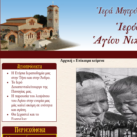
Ας μη
Αρχική
»
Επίκαιρα κείμενα
Η Ετήσια Ιεραποδημία μας
στην Τήνο και στην Άνδρο.
Το Ιερό
Δεκαπενταλείτουργο της
Παναγίας μας.
Η παρουσία του λειψάνου
του Αγίου στην ενορία μας
μάς καλεί ακόμη σε ενότητα
και αγάπη.
Θα ξεχαστεί και το
Ευαγγέλιο;
Το «αργότερα» γίνεται
«πολύ αργά».
Ζητείται....