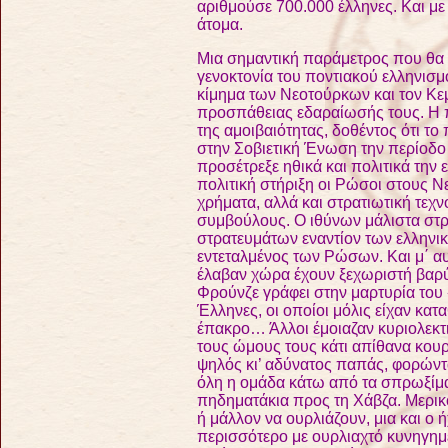
αριθμούσε 700.000 έλληνες. Και με
άτομα.
Μια σημαντική παράμετρος που θα 
γενοκτονία του ποντιακού ελληνισμο
κίμημα των Νεοτούρκων και τον Κεμ
προσπάθειας εδαραίωσής τους. Η πο
της αμοιβαιότητας, δοθέντος ότι τ
στην Σοβιετική Ένωση την περίοδ
προσέτρεξε ηθικά και πολιτικά τη
πολιτική στήριξη οι Ρώσοι στους 
χρήματα, αλλά και στρατιωτική τε
συμβούλους. Ο ιθύνων μάλιστα στρ
στρατευμάτων εναντίον των ελληνικ
εντεταλμένος των Ρώσων. Και μ΄ αυτ
έλαβαν χώρα έχουν ξεχωριστή βαρύ
Φρούνζε γράφει στην μαρτυρία του
Έλληνες, οι οποίοι μόλις είχαν κατα
έπακρο… Άλλοι έμοιαζαν κυριολεκτι
τους ώμους τους κάτι απίθανα κουρ
ψηλός κι’ αδύνατος παπάς, φορώντ
όλη η ομάδα κάτω από τα σπρωξίμ
πηδηματάκια προς τη Χάβζα. Μερικο
ή μάλλον να ουρλιάζουν, μια και ο 
περισσότερο με ουρλιαχτό κυνηγη