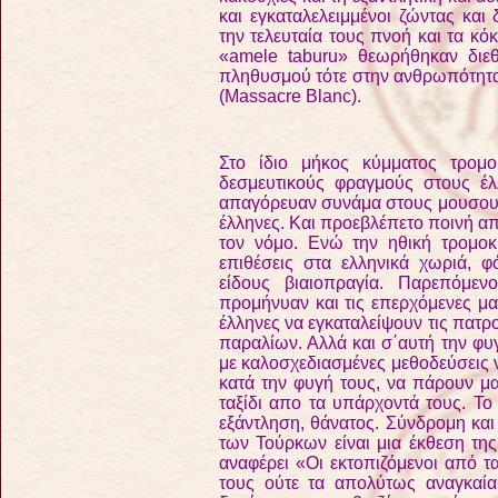
και εγκαταλελειμμένοι ζώντας κα
την τελευταία τους πνοή και τα κό
«amele taburu» θεωρήθηκαν διε
πληθυσμού τότε στην ανθρωπότητα
(Massacre Blanc).
Στο ίδιο μήκος κύμματος τρομο
δεσμευτικούς φραγμούς στους έ
απαγόρευαν συνάμα στους μουσουλ
έλληνες. Και προεβλέπετο ποινή απ
τον νόμο. Ενώ την ηθική τρομο
επιθέσεις στα ελληνικά χωριά, φό
είδους βιαιοπραγία. Παρεπόμε
προμήνυαν και τις επερχόμενες μα
έλληνες να εγκαταλείψουν τις πατρ
παραλίων. Αλλά και σ΄αυτή την φυγ
με καλοσχεδιασμένες μεθοδεύσεις 
κατά την φυγή τους, να πάρουν μα
ταξίδι απο τα υπάρχοντά τους. Το
εξάντληση, θάνατος. Σύνδρομη και
των Τούρκων είναι μια έκθεση της
αναφέρει
«Οι εκτοπιζόμενοι από τ
τους ούτε τα απολύτως αναγκαία.