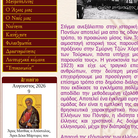
Στίγμα ανεξάλειπτο στην ιστορικ
Ποντίων αποτελεί μια απο τις οδυν
τρόπο, το προαιώνιο μίσος των Το
αιμοσταγή ιστορική τους παρουσί
πρόξενου στην Σμύρνη Τζών Χόρ
των Τούρκων, πάντα υπήρχε μια
παρουσία τους».
Η γενοκτονία τω
1923) και είχε ως τραγικό επα
ανθρώπων, στην δεύτερη μεγα
επιχειρήσουμε μια προσέγγιση σ
επίσημο τρόπο στο δημόσιο διάλογ
που εκδίκασε τα εγκλήματα πολέμ
αποδίδει την μεθοδευμένη εξολόθ
ομάδας. Αποτελεί ένα έγκλημα ειρην
ομάδας δεν είναι η εμπλοκή της σε
θρησκευτικά χαρακτηριστικά πο
Ελλήνων του Πόντου, η ιδιότητα 
έλληνες και χριστανοί. Ας δού
ελληνισμού, μέχρι την διάπραξη τη
Απαρχή της εξόντωσης των ελλήνων