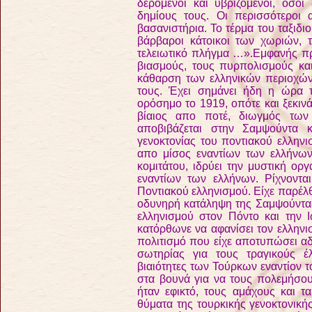
δερόμενοι και υβριζόμενοι, όσο
δημίους τους. Οι περισσότεροι
βασανιστήρια. Το τέρμα του ταξιδιο
βάρβαροι κάτοικοι των χωριών, 
τελειωτικό πλήγμα …».
Εμφανής πρ
βιασμούς, τους πυρπολισμούς και
κάθαρση των ελληνικών περιοχών 
τους. Έχει σημάνει ήδη η ώρα 
ορόσημο το 1919, οπότε και ξεκιν
βίαιος απο ποτέ, διωγμός τω
αποβιβάζεται στην Σαμψούντα κ
γενοκτονίας του ποντιακού ελληνι
απο μίσος εναντίων των ελλήνων
κομιτάτου, ιδρύει την μυστική ορ
εναντίων των ελλήνων. Ρίχνοντα
Ποντιακού ελληνισμού. Είχε παρέλθ
οδυνηρή κατάληψη της Σαμψούντας 
ελληνισμού στον Πόντο και την Ι
κατόρθωνε να αφανίσει τον ελληνισ
πολιτισμό που είχε αποτυπώσει αδ
σωτηρίας για τους τραγικούς έ
βιαιότητες των Τούρκων εναντίον 
στα βουνά για να τους πολεμήσου
ήταν εφικτό, τους αμάχους και τα
θύματα της τουρκικής γενοκτονική