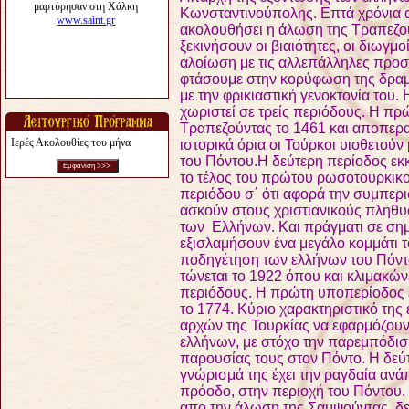
Κωνσταντινούπολης. Επτά χρόνια 
ακολουθήσει η άλωση της Τραπεζού
ξεκινήσουν οι βιαιότητες, οι διωγμο
αλοίωση με τις αλλεπάλληλες προσπ
φτάσουμε στην κορύφωση της δραμ
με την φρικιαστική γενοκτονία του
χωριστεί σε τρείς περιόδους. Η πρ
Τραπεζούντας το 1461 και αποπερατ
Ιερές Ακολουθίες του μήνα
ιστορικά όρια οι Τούρκοι υιοθετούν
του Πόντου.
Η δεύτερη περίοδος εκκ
το τέλος του πρώτου ρωσοτουρκικο
περιόδου σ΄ ότι αφορά την συμπερι
ασκούν στους χριστιανικούς πληθυσ
των Ελλήνων. Και πράγματι σε σημ
εξισλαμήσουν ένα μεγάλο κομμάτι 
ποδηγέτηση των ελλήνων του Πόντ
τώνεται το 1922 όπου και κλιμακώνε
περιόδους. Η πρώτη υποπερίοδος ε
το 1774. Κύριο χαρακτηριστικό της
αρχών της Τουρκίας να εφαρμόζουν
ελλήνων, με στόχο την παρεμπόδισ
παρουσίας τους στον Πόντο. Η δεύτ
γνώρισμά της έχει την ραγδαία αν
πρόοδο, στην περιοχή του Πόντου.
απο την άλωση της Σαμψούντας, δε