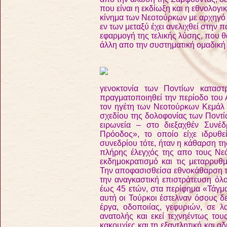
που είναι η εκδίωξη και η εθνολογ
κίνημα των Νεοτούρκων με αρχηγό
εν των μεταξύ έχει ανελιχθεί στην 
εφαρμογή της τελικής λύσης, που θα
άλλη απο την συστηματική ομαδική
γενοκτονία των Ποντίων κατασ
πραγματοποιηθεί την περίοδο του
τον ηγέτη των Νεοτούρκων Κεμάλ 
σχεδίου της δολοφονίας των Ποντί
ειρωνεία – στο διεξαχθέν Συνέ
Πρόοδος», το οποίο είχε ιδρυθ
συνεδρίου τότε, ήταν η κάθαρση τη
πλήρης έλεγχός της απο τους Νεό
εκδημοκρατισμό και τις μεταρρυθμ
Την αποφασισθείσα εθνοκάθαρση τω
την αναγκαστική επιστράτευση ό
έως 45 ετών, στα περίφημα «Τάγμα
αυτή οι Τούρκοι έστελναν όσους δ
έργα, οδοποιίας, γεφυριών, σε λα
ανατολής και εκεί τεχνηέντως του
κακουχίες και τη εξαντλητική και 