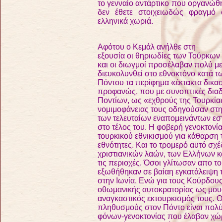
το γενναίο αντάρτικο που οργανώθ
δεν έθετε στοιχειωδώς φραγμό 
ελληνικά χωριά.
Αφότου ο Κεμάλ ανήλθε στη
εξουσία οι θηριωδίες των Τούρκων
και οι διωγμοί προσέλαβαν πολύ μ
διευκολυνθεί στο εθνοκτόνο κατά τ
Πόντου τα περίφημα «έκτακτα δικα
προφανώς, που με συνοπτικές διαδι
Ποντίων, ως «εχθρούς της Τουρκίας
νομιμοφάνειας τους οδηγούσαν στη
των τελευταίων εναπομεινάντων εστ
στο τέλος του. Η φοβερή γενοκτονί
τουρκικού εθνικισμού για κάθαρση 
εθνότητες. Και το τρομερό αυτό σχ
χριστιανικών λαών, των Ελλήνων κ
τις περιοχές. Όσοι γλίτωσαν απο τ
εξωθήθηκαν σε βαίαη εγκατάλειψη 
στην Ιωνία. Ενώ για τους Κούρδου
οθωμανικής αυτοκρατορίας ως μουσ
αναγκαστικός εκτουρκισμός τους. Οι
πληθυσμούς στον Πόντο είναι πολύ 
φόνων-γενοκτονίας που έλαβαν χώρ