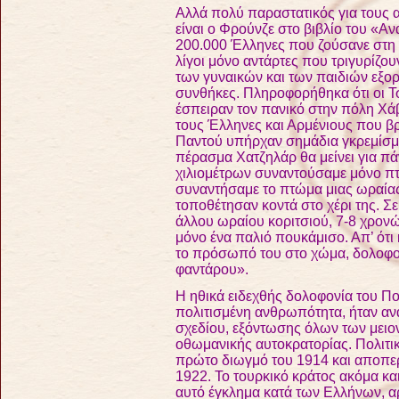
Αλλά πολύ παραστατικός για τους 
είναι ο Φρούνζε στο βιβλίο του «Α
200.000 Έλληνες που ζούσανε στη 
λίγοι μόνο αντάρτες που τριγυρίζο
των γυναικών και των παιδιών εξορ
συνθήκες. Πληροφορήθηκα ότι οι Τ
έσπειραν τον πανικό στην πόλη Χά
τους Έλληνες και Αρμένιους που βρ
Παντού υπήρχαν σημάδια γκρεμίσμ
πέρασμα Χατζηλάρ θα μείνει για π
χιλιομέτρων συναντούσαμε μόνο πτ
συναντήσαμε το πτώμα μιας ωραίας 
τοποθέτησαν κοντά στο χέρι της. Σ
άλλου ωραίου κοριτσιού, 7-8 χρονώ
μόνο ένα παλιό πουκάμισο. Απ’ ότι
το πρόσωπό του στο χώμα, δολοφο
φαντάρου»
.
Η ηθικά ειδεχθής δολοφονία του Πο
πολιτισμένη ανθρωπότητα, ήταν α
σχεδίου, εξόντωσης όλων των μειο
οθωμανικής αυτοκρατορίας. Πολιτικ
πρώτο διωγμό του 1914 και αποπερ
1922. Το τουρκικό κράτος ακόμα κ
αυτό έγκλημα κατά των Ελλήνων, αρ