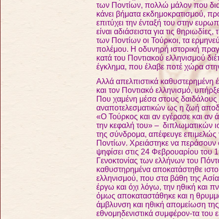
των Ποντίων, πολλώ μάλον που διατ
κάνει βήματα εκδημοκρατισμού, πρ
επιτύχει την ένταξή του στην ευρωπα
είναι αδιάσειστα για τις θηριωδίες,
των Ποντίων οι Τούρκοι, τα ερμηνε
πολέμου. Η οδυνηρή ιστορική πραγμ
κατά του Ποντιακού ελληνισμού διέ
έγκλημα, που έλαβε ποτέ χώρα στ
Αλλά απελπιστικά καθυστερημένη έν
και τον Ποντιακό ελληνισμό, υπήρξ
Που χαμένη μέσα στους δαιδάλους τ
αναποτελεσματικών ως η ζωή αποδε
«Ο Τούρκος και αν εγέρασε και αν ά
την κεφαλή του» – διπλωματικών 
της σύνδρομα, απέφευγε επιμελώς 
Ποντίων. Χρειάστηκε να περάσουν ο
ψηφίσει στις 24 Φεβρουαρίου του 
Γενοκτονίας των ελλήνων του Πόντο
καθυστηρημένα αποκατάστηθε ιστορ
ελληνισμού, που στα βάθη της Ασία
έργω και όχι λόγω, την ηθική και 
όμως αποκαταστάθηκε και η θρυμμα
άμβλυνση και ηθική απομείωση τη
εθνομηδενιστικά συμφέρον-τα του ε