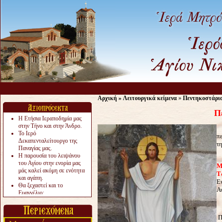
Αρχική
»
Λειτουργικά κείμενα
»
Πεντηκοστάρι
Π
Η Ετήσια Ιεραποδημία μας
στην Τήνο και στην Άνδρο.
Ο
Το Ιερό
π
Δεκαπενταλείτουργο της
τ
Παναγίας μας.
Η παρουσία του λειψάνου
Ο
του Αγίου στην ενορία μας
Μ
μάς καλεί ακόμη σε ενότητα
Τ
και αγάπη.
Ε
Θα ξεχαστεί και το
Α
Ευαγγέλιο;
Το «αργότερα» γίνεται
«πολύ αργά».
Ζητείται....
Π