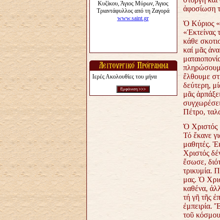
ἀφοσίωση τ
Ὁ Κύριος «
«Ἐκτείνας 
κάθε σκοτισ
καί μᾶς ἀνα
ματαιοπονία
πληρώσουμε
ἔλθουμε στ
Ιερές Ακολουθίες του μήνα
δεύτερη, μί
μᾶς ἁρπάξει
συγχωρέσει,
Πέτρο, ταλ
Ὁ Χριστός 
Τό ἔκανε γι
μαθητές. Ἐ
Χριστός δέν
ἔσωσε, διό
τρικυμία. 
μας. Ὁ Χρι
καθένα, ἀλ
τή γῆ τῆς ἐ
ἐμπειρία. Ἔ
τοῦ κόσμου