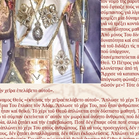
τόν νόμο τῆς βαρύτ
πού ἔφτιαξε τούς ν
σύμπαντος, γιά λίγ
κοιμίζει μία δύναμ
γιά νά τρέξει κοντ
πανικόβλητους μαθ
Ἀπό μόνος Του δίνε
δυνατότητα καί στό
νά τοῦ διδάξει τίς 
πού ὑπάρχουν,
ὅτανἐμπιστεύεται 
Θεό. Ὁ Πέτρος γιά
κλονίστηκε ἀπό τή 
Ἄρχισε νά καταπον
ἀπόγνωση φώναξε:
σῶσόν με»! Τότε ὁ
ήν χεῖρα ἐπελάβετο αὐτοῦ».
αμος Θεός «ἐκτείνας τήν χεῖραἐπελάβετο αὐτοῦ». Ἅπλωσε τό χέρι Τ
χέρια Του ἔπλασε τόν Ἀδάμ. Ἅπλωσε τό χέρι Του, πού ἦταν ἀνθρώπινο
ἦταν καί θεϊκό. Τό χέρι τοῦ Θεοῦ ἁπλώνεται στόν δύσπιστο μαθητή. 
 τό σύμπαν ἐκτείνεται σ’ αὐτόν τόν μωρό καί ἀνόητο ἄνθρωπο, πού δέ
ία, ἀλλά ζητάει καί τήν ἐπιβεβαίωση. Ποτέ δέν ἔπαψε οὔτε ποτέ σταμ
ἁπλώνει τό χέρι Του στούς ἀνθρώπους. Γιά νά τούς προσεγγίσει, δέν 
ους, δέν ζητάει ἀνταλλάγματα, δέν θέλει ἐκδουλεύσεις. Ἁπλώνει τό χ
φιλανθρωπία. Γνωρίζει πώς μετά τό θεϊκό ἄγγιγμα θά ἔλθει ἡ ἀγάπη κ