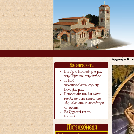
Αρχική
»
Κατ
Η Ετήσια Ιεραποδημία μας
στην Τήνο και στην Άνδρο.
Το Ιερό
Δεκαπενταλείτουργο της
Παναγίας μας.
Η παρουσία του λειψάνου
του Αγίου στην ενορία μας
μάς καλεί ακόμη σε ενότητα
και αγάπη.
Θα ξεχαστεί και το
Ευαγγέλιο;
Το «αργότερα» γίνεται
«πολύ αργά».
Ζητείται....