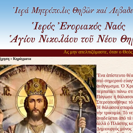
Ας μην απελπιζόμαστε, όταν ο Θεός αργε
ήχηση
»
Κηρύγματα
Ἕνα ἀπίστευτο θέα
στό σημερινό εὐαγ
ἀνάγνωσμα. Ὁ Χρι
περπατάει πάνω στ
Πάγωσε ἡ θάλασσ
Στερεοποιήθηκε τό
Ἡ θάλασσα σπαράζ
τήν τρικυμία. Τό ν
ἀναδεύεται ἀπό τά
ἀλλά ὁ Πλάστης κα
Δημιουργός μόνος 