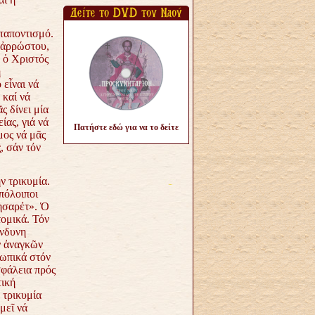
ταποντισμό.
 ἀρρώστου,
υ ὁ Χριστός
ή
 εἶναι νά
 καί νά
 δίνει μία
ίας, γιά νά
Πατήστε εδώ για να το δείτε
μος νά μᾶς
, σάν τόν
ν τρικυμία.
πόλοιποι
νησαρέτ». Ὁ
τομικά. Τόν
ίνδυνη
ν ἀναγκῶν
σωπικά στόν
σφάλεια πρός
τική
 τρικυμία
μεῖ νά