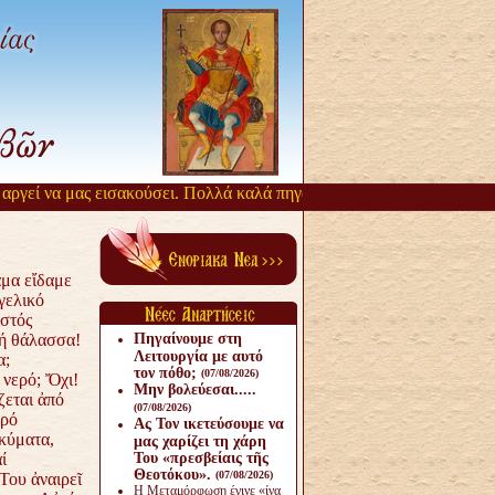
ί να μας εισακούσει. Πολλά καλά πηγάζουν, από την αργοπορία αυτή.
μα εἴδαμε
γελικό
στός
ή θάλασσα!
Πηγαίνουμε στη
Λειτουργία με αυτό
α;
τον πόθο;
(07/08/2026)
 νερό; Ὄχι!
Μην βολεύεσαι.....
εται ἀπό
(07/08/2026)
ερό
Ας Τον ικετεύσουμε να
 κύματα,
μας χαρίζει τη χάρη
ί
Του «πρεσβείαις τῆς
Θεοτόκου».
(07/08/2026)
Του ἀναιρεῖ
Η Μεταμόρφωση έγινε «ίνα