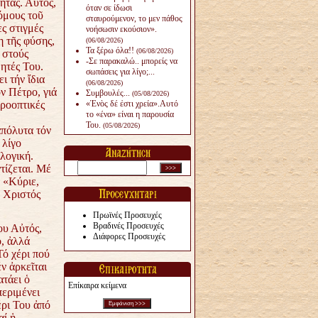
ητας. Αὐτός,
όταν σε ίδωσι
όμους τοῦ
σταυρούμενον, το μεν πάθος
ες στιγμές
νοήσωσιν εκούσιον».
η τῆς φύσης,
(06/08/2026)
Τα ξέρω όλα!!
(06/08/2026)
ά στούς
-Σε παρακαλώ.. μπορείς να
ητές Του.
σωπάσεις για λίγο;...
ι τήν ἴδια
(06/08/2026)
ν Πέτρο, γιά
Συμβουλές...
(05/08/2026)
προοπτικές
«Ἑνὸς δέ ἐστι χρεία».Αυτό
το «ένα» είναι η παρουσία
Του.
(05/08/2026)
ἀπόλυτα τόν
 λίγο
λογική.
τίζεται. Μέ
 «Κύριε,
 Χριστός
Πρωϊνές Προσευχές
Βραδινές Προσευχές
ου Αὐτός,
Διάφορες Προσευχές
, ἀλλά
Τό χέρι πού
ν ἀρκεῖται
ατάει ὁ
Επίκαιρα κείμενα
περιμένει
έρι Του ἀπό
αί ἡ