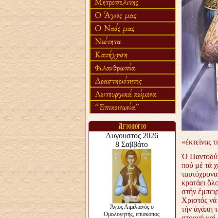
«ἐκτείνας τ
Ὁ Παντοδύν
πού μέ τά 
ταυτόχρονα 
κρατάει ὅλο
στήν ἐμπειρ
Χριστός νά 
τήν ἀγάπη τ
στοργή καί 