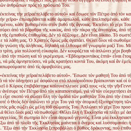
ῶν ἀνθρώπων πρός τό πρόσωπό Του.
ἐκτείνας τήν χεῖραἐπελάβετο αὐτοῦ» καί ἔσωσε τόν Πέτρο ἀπό τόν κα
τήν χεῖρα» ἐπιλαμβάνεται κάθε ἁμαρτωλοῦ, κάθε ἀπελπισμένου, κάθε
μένου, κάθε βυθισμένου στόν βυθό τῆς ἄγνοιας. Ἐκτείνει τό χέρι Το
σύρει ἀπό τά βάραθρα τῆς κακίας, ἀπό τήν πίκρα τῆς ἀποτυχίας, ἀπό τ
 τῆς ἐμπαθοῦς ἐπιθυμίας. Δέν τό ἀξίζουμε. Δέν εἶναι δίκαιο. Τό σωστό
 τά λάθη μας. Ὁ Χριστός ὅμως μᾶς ἀγαπάει. Θέλει ὅλοι νά σωθοῦμε
ήν γνώση τῆς ἀλήθειας, δηλαδή νά ἔλθουμε σέ γνωριμία μαζί Του. Μᾶς
α τρίτη, μία πολλοστή εὐκαιρία. Δέν κουράζεται νά ἁπλώνει χέρι βοηθε
 ἀπό τήν πτώση καί τό γκρέμισμα. «Ἑβδομηκοντάκις ἑπτά» εἶναι ἕτοι
 νά μᾶς ἀμνηστεύσει, νά μᾶς κρατήσει κοντά Του, ἀκόμη καί ἄν ἐμεῖς
αιπωρούμαστε ἀπό τίς ἀμφιβολίες μας.
«ἐκτείνας τήν χεῖραἐπελάβετο αὐτοῦ». Ἔσωσε τόν μαθητή Του ἀπό τή
ά νά τόν ὁδηγήσει μέ ἀσφάλεια στό πλοιάριοὅπου βρίσκονταν καί οἱ ὑ
κεῖ ὁ Κύριος ἐπιβιβάστηκε καίσυνέπλευσε μαζί τους «εἰς τήν γῆνΓεν
 ἀνέσυρε τόν Πέτρο ἀπό τόν καταποντισμό, γιά νά τόν εὐεργετήσει ἀ
τι εἶχε σκοπό νά σώσει ὅλη τήν ὁμάδα τῶν μαθητῶν Του ἀπό τήν ἐπικ
Ποτέ ὁ Θεός δέν ἁπλώνει τό χέρι Του γιά τήν ἀτομική ἐξυπηρέτηση τῶ
στός μᾶς σώζει ὡς μέλη τοῦ σώματός Του. Ἁπλώνει τό χέρι Του προ
λά θέλει ὅλοι μαζί νά σωθοῦμε. Θέλει ὅλη ἡ Ἐκκλησία νά πλέει μέ ἀ
παγγελίας. Ἡ σωτηρία δέν εἶναι ἀτομικό γεγονός. Εἶναι μία ἐκκλησιασ
ξω ἀπό τό πλοῖο τῆς Ἐκκλησίας μαίνεται ὁ ἄνεμος καί λυσσομανάει ἡ
. Ἔξω ἀπό τήν Ἐκκλησία ξεπροβάλλει ὁ βύθιος δράκοντας, πού ἐπιθυ