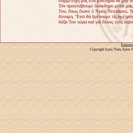
συμμετοχή μας στά μυστήρια νά μήν ἀγ
Τόν προσλάβουμε ὁλόκληρο μέσα μας. 
Του, ὅπως ἔκανε ὁ Ἅγιος Νεκτάριος. Ν
δύναμη. Ἔτσι θά δρέπουμε τίς ἀμέτρητ
δόξα Του τώρα καί γιά ὅλους τούς αἰῶν
Επικοιν
Copyright Ιερός Ναός Αγίου 