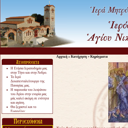
Αρχική
»
Κατήχηση
»
Κηρύγματα
Η Ετήσια Ιεραποδημία μας
στην Τήνο και στην Άνδρο.
Το Ιερό
Δεκαπενταλείτουργο της
Παναγίας μας.
Η παρουσία του λειψάνου
του Αγίου στην ενορία μας
μάς καλεί ακόμη σε ενότητα
και αγάπη.
Θα ξεχαστεί και το
Ευαγγέλιο;
Το «αργότερα» γίνεται
«πολύ αργά».
Ζητείται....