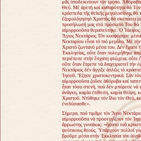
μᾶς ὑποδεικνύουν τόν τρόπο. Ἀθόρυβα,
Θεό. Μέ ἀρετή καί καθαρότητα θά Τόν
κράσπεδα τῆς θεϊκῆς μεγαλοσύνης θά 
ἐξομολόγησηὁ Χριστός θά σκεπάσει μέ 
προσήλωσή μας στό πρόσωπό Του θά Τ
αἱμορροοῦσα θεραπεύτηκε. Ὁ Ἰάειρος ἀ
Ἅγιος Νεκτάριος Τόν κυοφόρησε μέσα 
Νεκταρίου εἶναι τό πιό μεγάλο. Μέ τήν 
Χριστό ζωντανό μέσα του. Δέν ἔχασε τ
Ἐκκλησίας, οὔτε ὅταν πολεμήθηκε ἀπό 
περιέπεσε στήν ἔσχατη φτώχεια, οὔτε 
οὔτε ὅταν ἔπρεπε νά διαχειριστεῖ τήν 
Νεκτάριος δέν ἄγγιξε ἁπλῶς τό κράσπ
Ἰησοῦ. Ἔζησε χριστοκεντρικά. Σάν τόν
αἱμορροοῦσα ζοῦσε ἀθόρυβα καί ταπει
ἦταν τόσο στενή, πού δέν μπόρεσε νά 
ἀνάγκη, καμία ἐπίθεση, καμία θλίψη, 
Χριστοῦ. Ντύθηκε τόν ἴδιο τόν Θεό, κ
ἐνεδύσασθε».
Σήμερα, πού τιμᾶμε τόν Ἅγιο Νεκτάριο
αἱμορροοῦσα νά προσεγγίζουν τόν Ἰησο
ἄρρωστης γυναίκας: «ἥψατο τοῦ κρασπ
ψεύτικους θεούς. Ὑπάρχουν πολλοί γύ
βροῦμε μέσα στήν Ἐκκλησία τόν ἀληθι