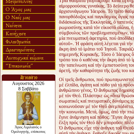
Τρία θαύματα γιορτάζουμε κατά τή σημ
αἱμορροούσας γυναίκας. Τό δεύτερο θα
ἀρχισυνάγωγου Ἰάειρου. Τό τρίτο θαῦμα
πανορθόδοξος καί παγκόσμιος ἅγιος πο
διδάσκαλος τῆς Ἐκκλησίας, ὁ ταπεινός 
ρωμιοσύνης κατά τόν εἰκοστό αἰώνα, ἡ
σύμβουλος τῶν προβληματισμένων, τό 
μία πνευματική ἀφετηρία, πού ἀποδίδε
αὐτοῦ». Ἡ φράση αὐτή λέγεται γιά τήν 
ἄκρη ἀπό τό ἱμάτιο τοῦ Ἰησοῦ. Ταιριάζ
σημερινῆς Κυριακῆς. Τόσο ὁ Ἰάειρος ὅσ
τρόπο του ὁ καθένας τήν ἄκρη ἀπό τό ἱ
τήν ταπείνωση καί τήν ἐμπιστοσύνη το
ἀρετή, τήν καθαρότητα τῆς ζωῆς του κα
Οἱ τρεῖς ἄνθρωποι, πού πρωταγωνιστο
μέ ἐλπίδα, ἀγάπη καί πόθο γιά τό πρό
ἀνθρώπινο γένος. Ὁ ἄνθρωπος δημιουρ
μέ τόν Θεό. Πλάστηκε ὡς «ἄνω θρώσκω
σωματικές καί πνευματικές δυνάμεις 
κοινωνοῦσαν μέ τόν Θεό ἀνεμπόδιστα, δ
τήν κοινωνία. Μετά, ὅμως, ἀπό τήν πτ
ἔγινε ἀνάμνηση καί πόθος. Ἔγινε ἄγν
ἕλξη πρός τόν Θεό δέν μποροῦσε πλέον 
Ὁ ἄνθρωπος εἶχε τήν ἀνάγκη τοῦ Θεοῦ, 
αὐτή τήν ἀνάγκη, ἔφτιαξε δικούς του 