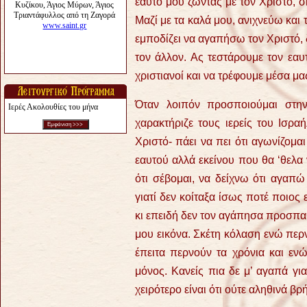
εαυτό μου ζώντας με τον Χριστό, σ
Μαζί με τα καλά μου, ανιχνεύω και 
εμποδίζει να αγαπήσω τον Χριστό, 
τον άλλον. Ας τεστάρουμε τον εαυ
χριστιανοί και να τρέφουμε μέσα μα
Όταν λοιπόν προσποιούμαι στην
Ιερές Ακολουθίες του μήνα
χαρακτήριζε τους ιερείς του Ισραή
Χριστό- πάει να πει ότι αγωνίζομα
εαυτού αλλά εκείνου που θα ‘θελα ν
ότι σέβομαι, να δείχνω ότι αγαπώ
γιατί δεν κοίταξα ίσως ποτέ ποιος 
κι επειδή δεν τον αγάπησα προσπα
μου εικόνα. Σκέτη κόλαση ενώ περ
έπειτα περνούν τα χρόνια και ενώ
μόνος. Κανείς πια δε μ’ αγαπά για
χειρότερο είναι ότι ούτε αληθινά βρ