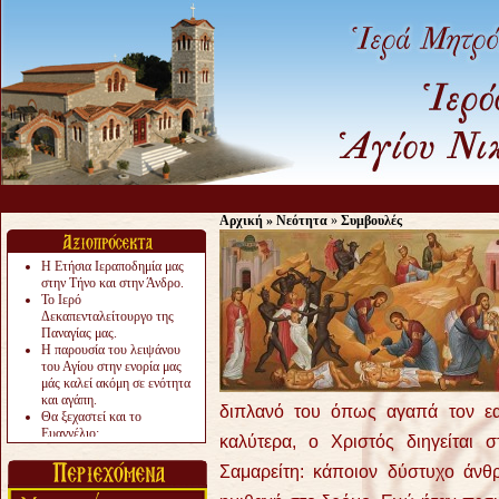
Αρχική
»
Νεότητα
»
Συμβουλές
Η Ετήσια Ιεραποδημία μας
στην Τήνο και στην Άνδρο.
Το Ιερό
Δεκαπενταλείτουργο της
Παναγίας μας.
Η παρουσία του λειψάνου
του Αγίου στην ενορία μας
μάς καλεί ακόμη σε ενότητα
και αγάπη.
διπλανό του όπως αγαπά τον εα
Θα ξεχαστεί και το
Ευαγγέλιο;
καλύτερα, ο Χριστός διηγείται
Το «αργότερα» γίνεται
«πολύ αργά».
Σαμαρείτη: κάποιον δύστυχο άνθ
Ζητείται....