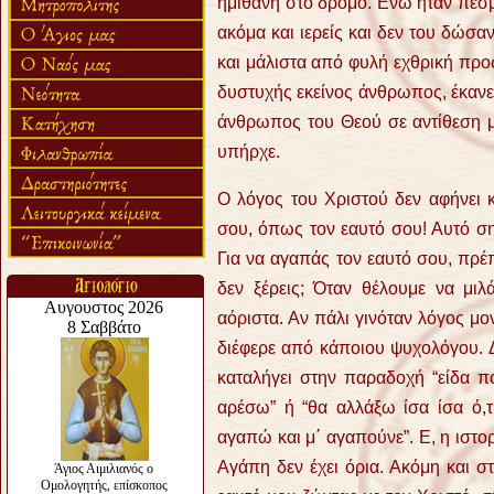
ημιθανή στο δρόμο. Ενώ ήταν πεσ
ακόμα και ιερείς και δεν του δώσα
και μάλιστα από φυλή εχθρική προς
δυστυχής εκείνος άνθρωπος, έκανε 
άνθρωπος του Θεού σε αντίθεση μ
υπήρχε.
Ο λόγος του Χριστού δεν αφήνει 
σου, όπως τον εαυτό σου! Αυτό ση
Για να αγαπάς τον εαυτό σου, πρέ
δεν ξέρεις; Όταν θέλουμε να μιλ
αόριστα. Αν πάλι γινόταν λόγος μο
διέφερε από κάποιου ψυχολόγου. 
καταλήγει στην παραδοχή “είδα πο
αρέσω” ή “θα αλλάξω ίσα ίσα ό,τ
αγαπώ και μ΄ αγαπούνε”. Ε, η ιστορ
Αγάπη δεν έχει όρια. Ακόμη και σ