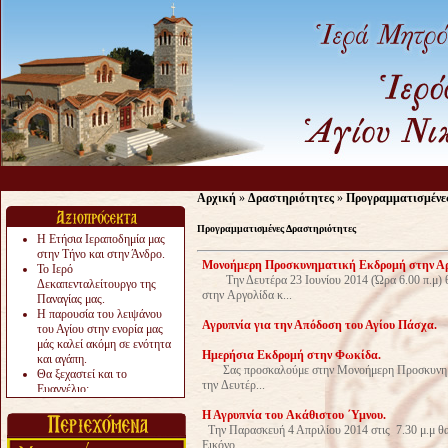
Αρχική
»
Δραστηριότητες
»
Προγραμματισμένε
Προγραμματισμένες Δραστηριότητες
Η Ετήσια Ιεραποδημία μας
στην Τήνο και στην Άνδρο.
Moνοήμερη Προσκυνηματική Εκδρομή στην Αργ
Το Ιερό
Την Δευτέρα 23 Ιουνίου 2014 (Ώρα 6.00 π.μ) 
Δεκαπενταλείτουργο της
στην Αργολίδα κ...
Παναγίας μας.
Η παρουσία του λειψάνου
Αγρυπνία για την Απόδοση του Αγίου Πάσχα.
του Αγίου στην ενορία μας
μάς καλεί ακόμη σε ενότητα
Ημερήσια Εκδρομή στην Φωκίδα.
και αγάπη.
Σας προσκαλούμε στην Μονοήμερη Προσκυνηματι
Θα ξεχαστεί και το
την Δευτέρ...
Ευαγγέλιο;
Το «αργότερα» γίνεται
Η Αγρυπνία του Aκάθιστου ΄Υμνου.
«πολύ αργά».
Την Παρασκευή 4 Απριλίου 2014 στις 7.30 μ.μ θα
Ζητείται....
Εικόνο...