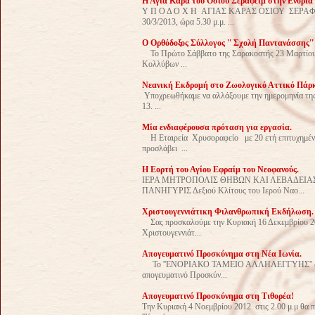
Η Αγία Κάρα του Οσίου Σεραφείμ στην Ενορία 
Υ Π Ο Δ Ο Χ Η ΑΓΙΑΣ ΚΑΡΑΣ ΟΣΙΟΥ 
30/3/2013, ώρα 5.30 μ.μ. ...
Ο Ορθόδοξος Σύλλογος '' Σχολή Παντανάσσης''
Το Πρώτο Σάββατο της Σαρακοστής 23 Μαρτίου 20
Κολλύβων ...
Νεανική Eκδρομή στο Ζωολογικό Αττικό Πάρκο
Υποχρεωθήκαμε να αλλάξουμε την ημερομηνία της 
13. ...
Μία ενδιαφέρουσα πρόταση για εργασία.
Η Εταιρεία Χρυσοραφείο με 20 ετή επιτυχημένη 
προσλάβει ...
Η Εορτή του Αγίου Εφραίμ του Νεοφανούς.
ΙΕΡΑ ΜΗΤΡΟΠΟΛΙΣ ΘΗΒΩΝ ΚΑΙ ΛΕΒΑΔΕΙΑΣ
ΠΑΝΗΓΥΡΙΣ Δεξιού Κλίτους του Ιερού Ναο...
Χριστουγεννιάτικη Φιλανθρωπική Εκδήλωση.
Σας προσκαλούμε την Κυριακή 16 Δεκεμβρίου 2012
Χριστουγεννιάτ...
Απογευματινό Προσκύνημα στη Νέα Ιωνία.
Το ''ΕΝΟΡΙΑΚΟ ΤΑΜΕΙΟ ΑΛΛΗΛΕΓΓΥΗΣ'' διοργα
απογευματινό Προσκύν...
Απογευματινό Προσκύνημα στη Τιθορέα!
Την Κυριακή 4 Νοεμβρίου 2012 στις 2.00 μ.μ θα 