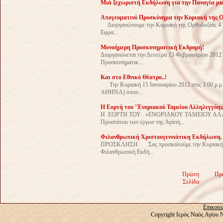
Μιά ξεχωριστή Εκδήλωση για την Παναγία μα
Απογευματινό Προσκύνημα την Κυριακή της Ο
Διοργανώνουμε την Κυριακή της Ορθοδοξίας 4 Μ
Εφρα...
Μονοήμερη Προσκυνηματική Εκδρομή!
Διοργανώνεται την Δευτέρα 13 Φεβρουαρίου 2012
Προσκυνηματικ...
Και στο Εθνικό Θέατρο..!
Την Κυριακή 15 Ιανουαρίου 2012 στις 3.00 μ.μ 
ΑΘΗΝΑ) όπου...
Η Εορτή του ''Ενοριακού Ταμείου Αλληλεγγύης'
Η ΕΟΡΤΗ ΤΟΥ «ΕΝΟΡΙΑΚΟΥ ΤΑΜΕΙΟΥ ΑΛΛΗΛΕΓ
Προστάτου των έργων της Αγάπη...
Φιλανθρωπική Χριστουγεννιάτικη Εκδήλωση.
ΠΡΟΣΚΛΗΣΗ Σας προσκαλούμε την Κυριακή 11 Δε
Φιλανθρωπική Εκδή...
Πρώτη
Πρ
Σελίδα
Επικοιν
Copyright Ιερός Ναός Αγίου 