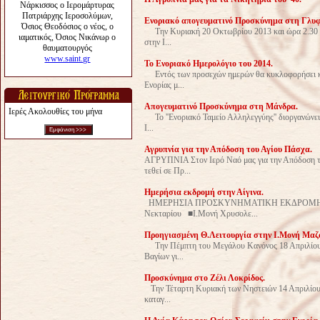
Ενοριακό απογευματινό Προσκύνημα στη Γλυφ
Την Κυριακή 20 Οκτωβρίου 2013 και ώρα 2.30 μ
στην Ι...
Το Ενοριακό Ημερολόγιο του 2014.
Εντός των προσεχών ημερών θα κυκλοφορήσει και 
Ενορίας μ...
Aπογευματινό Προσκύνημα στη Μάνδρα.
Ιερές Ακολουθίες του μήνα
Το ''Ενοριακό Ταμείο Αλληλεγγύης'' διοργανώνει
Ι...
Αγρυπνία για την Απόδοση του Αγίου Πάσχα.
ΑΓΡΥΠΝΙΑ Στον Ιερό Ναό μας για την Απόδοση
τεθεί σε Πρ...
Ημερήσια εκδρομή στην Αίγινα.
ΗΜΕΡΗΣΙΑ ΠΡΟΣΚΥΝΗΜΑΤΙΚΗ ΕΚΔΡΟΜΗ ΣΤΗ
Νεκταρίου ■Ι.Μονή Χρυσολε...
Προηγιασμένη Θ.Λειτουργία στην Ι.Μονή Μαζα
Την Πέμπτη του Μεγάλου Κανόνος 18 Απριλίου 2
Βαγίων γι...
Προσκύνημα στο Ζέλι Λοκρίδος.
Tην Τέταρτη Κυριακή των Νηστειών 14 Απριλίου 2
καταγ...