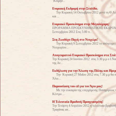
''Κοιμήσ...
Ενοριακή Εκδρομή στην Στυλίδα.
Tην Κυριακή 14 Οκτωβρίου 2012 μετά τη Θ.Λειτου
και ...
Ενοριακό Προσκύνημα στην Μεγαλόχαρη!
ΠΡΟΡΑΜΜΑ ΠΡΟΣΚΥΝΗΜΑΤΙΚΗΣ ΕΚΔΡΟΜΗΣ ΤΗΝ 
Σεπτεμβρίου 2012 Στις 5.00 π...
Στη Ζωοδόχο Πηγή στο Νεοχώρι!
Την Κυριακή 9 Σεπτεμβρίου 2012 το απόγευμα (
Νεοχωρίου...
Απογευματινό Ενοριακό Προσκύνημα στα Σπά
Την Κυριακή 24 Ιουνίου 2012 στις 3.30 μ.μ ο Ι.Ν
της Αν...
Εκδήλωση για την Άλωση της Πόλης και Ημε
Την Κυριακή 27 Μαΐου 2012 στις 7.30 μ.μ θα πρ
Άλω...
Παρουσίαση του cd για τον Άγιο μας!
Με την ευκαιρία της επερχόμενης Πανηγύρεως τ
Κέντρο ...
H Tελευταία Βραδυνή Προηγιασμένη!
Την Τετάρτη 4 Απριλίου 2012 η τελευταία βραδυνή
Τραγάνας απ...