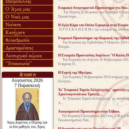
Ενοριακό Απογευματινό Προσκύνημα στο Άνω 
Tην Πέμπτη (Ε')Κυριακή των Νηστειών 6 Απριλίο
Προσκύνημα...
H Aγία Κάρα του Οσίου Σεραφείμ στην Ενορία
Π Ρ Ο Σ Κ Λ Η Σ Η Μ ε την εὐκαιρία της εἰσόδου 
Ενοριακό Προσκύνημα την Κυριακή της Ορθοδ
Την Κυριακή της Ορθοδοξίας 9 Μαρτίου 2014 στι
Ησυχασ...
Η Εταιρεία Προστασίας Ανηλίκων ''Ο Καλός Πο
Την Κυριακή του Ασώτου 16 Φεβρουαρίου 2013 θα
Εταιρείας Π...
Η Εορτή της Μητέρας.
Την Κυριακή 2 Φεβρουαρίου 2014 ανήμερα της Ε
Ελληνορ...
Το΄΄Ενοριακό Ταμείο Αλληλεγγύης'' φροντίζει γ
Χριστουγεννιάτικο Τραπέζι…
Το ''Ενοριακό Ταμείο Αλληλεγγύης'' με σκοπό την
Α...
Απογευματινό Προσκύνημα στην Εύβοια.
Tην Κυριακή 8 Δεκεμβρίου 2013 στις 2.00 μ.μ θ
Προσκυνηματικό Ναό...
Η Αγρυπνία μας για τα Νικητήρια του '40.