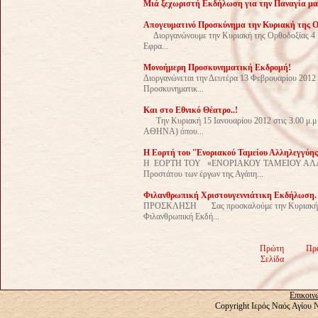
Μιά ξεχωριστή Εκδήλωση για την Παναγία μα
Απογευματινό Προσκύνημα την Κυριακή της Ο
Διοργανώνουμε την Κυριακή της Ορθοδοξίας 4 Μ
Εφρα...
Μονοήμερη Προσκυνηματική Εκδρομή!
Διοργανώνεται την Δευτέρα 13 Φεβρουαρίου 2012
Προσκυνηματικ...
Και στο Εθνικό Θέατρο..!
Την Κυριακή 15 Ιανουαρίου 2012 στις 3.00 μ.μ 
ΑΘΗΝΑ) όπου...
Η Εορτή του ''Ενοριακού Ταμείου Αλληλεγγύης'
Η ΕΟΡΤΗ ΤΟΥ «ΕΝΟΡΙΑΚΟΥ ΤΑΜΕΙΟΥ ΑΛΛΗΛΕΓ
Προστάτου των έργων της Αγάπη...
Φιλανθρωπική Χριστουγεννιάτικη Εκδήλωση.
ΠΡΟΣΚΛΗΣΗ Σας προσκαλούμε την Κυριακή 11 Δε
Φιλανθρωπική Εκδή...
Πρώτη
Πρ
Σελίδα
Επικοιν
Copyright Ιερός Ναός Αγίου 