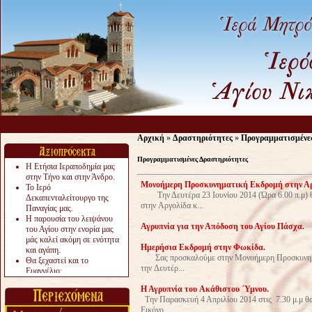
Αρχική
»
Δραστηριότητες
»
Προγραμματισμένε
Προγραμματισμένες Δραστηριότητες
Η Ετήσια Ιεραποδημία μας
στην Τήνο και στην Άνδρο.
Moνοήμερη Προσκυνηματική Εκδρομή στην Αργ
Το Ιερό
Την Δευτέρα 23 Ιουνίου 2014 (Ώρα 6.00 π.μ) 
Δεκαπενταλείτουργο της
στην Αργολίδα κ...
Παναγίας μας.
Η παρουσία του λειψάνου
Αγρυπνία για την Απόδοση του Αγίου Πάσχα.
του Αγίου στην ενορία μας
μάς καλεί ακόμη σε ενότητα
Ημερήσια Εκδρομή στην Φωκίδα.
και αγάπη.
Σας προσκαλούμε στην Μονοήμερη Προσκυνηματι
Θα ξεχαστεί και το
την Δευτέρ...
Ευαγγέλιο;
Το «αργότερα» γίνεται
Η Αγρυπνία του Aκάθιστου ΄Υμνου.
«πολύ αργά».
Την Παρασκευή 4 Απριλίου 2014 στις 7.30 μ.μ θα
Ζητείται....
Εικόνο...