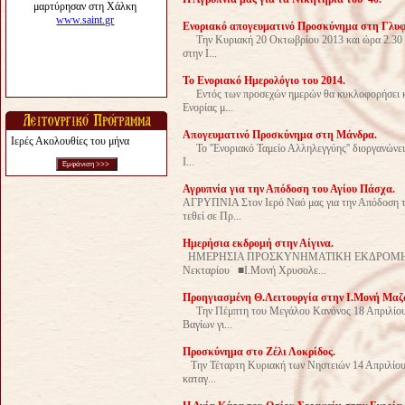
Ενοριακό απογευματινό Προσκύνημα στη Γλυφ
Την Κυριακή 20 Οκτωβρίου 2013 και ώρα 2.30 μ
στην Ι...
Το Ενοριακό Ημερολόγιο του 2014.
Εντός των προσεχών ημερών θα κυκλοφορήσει και 
Ενορίας μ...
Aπογευματινό Προσκύνημα στη Μάνδρα.
Ιερές Ακολουθίες του μήνα
Το ''Ενοριακό Ταμείο Αλληλεγγύης'' διοργανώνει
Ι...
Αγρυπνία για την Απόδοση του Αγίου Πάσχα.
ΑΓΡΥΠΝΙΑ Στον Ιερό Ναό μας για την Απόδοση
τεθεί σε Πρ...
Ημερήσια εκδρομή στην Αίγινα.
ΗΜΕΡΗΣΙΑ ΠΡΟΣΚΥΝΗΜΑΤΙΚΗ ΕΚΔΡΟΜΗ ΣΤΗ
Νεκταρίου ■Ι.Μονή Χρυσολε...
Προηγιασμένη Θ.Λειτουργία στην Ι.Μονή Μαζα
Την Πέμπτη του Μεγάλου Κανόνος 18 Απριλίου 2
Βαγίων γι...
Προσκύνημα στο Ζέλι Λοκρίδος.
Tην Τέταρτη Κυριακή των Νηστειών 14 Απριλίου 2
καταγ...