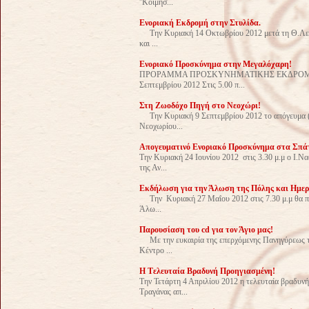
''Κοιμήσ...
Ενοριακή Εκδρομή στην Στυλίδα.
Tην Κυριακή 14 Οκτωβρίου 2012 μετά τη Θ.Λειτου
και ...
Ενοριακό Προσκύνημα στην Μεγαλόχαρη!
ΠΡΟΡΑΜΜΑ ΠΡΟΣΚΥΝΗΜΑΤΙΚΗΣ ΕΚΔΡΟΜΗΣ ΤΗΝ 
Σεπτεμβρίου 2012 Στις 5.00 π...
Στη Ζωοδόχο Πηγή στο Νεοχώρι!
Την Κυριακή 9 Σεπτεμβρίου 2012 το απόγευμα (
Νεοχωρίου...
Απογευματινό Ενοριακό Προσκύνημα στα Σπά
Την Κυριακή 24 Ιουνίου 2012 στις 3.30 μ.μ ο Ι.Ν
της Αν...
Εκδήλωση για την Άλωση της Πόλης και Ημε
Την Κυριακή 27 Μαΐου 2012 στις 7.30 μ.μ θα πρ
Άλω...
Παρουσίαση του cd για τον Άγιο μας!
Με την ευκαιρία της επερχόμενης Πανηγύρεως τ
Κέντρο ...
H Tελευταία Βραδυνή Προηγιασμένη!
Την Τετάρτη 4 Απριλίου 2012 η τελευταία βραδυνή
Τραγάνας απ...