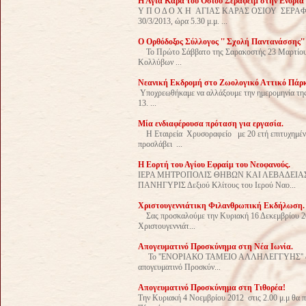
Η Αγία Κάρα του Οσίου Σεραφείμ στην Ενορία 
Υ Π Ο Δ Ο Χ Η ΑΓΙΑΣ ΚΑΡΑΣ ΟΣΙΟΥ 
30/3/2013, ώρα 5.30 μ.μ. ...
Ο Ορθόδοξος Σύλλογος '' Σχολή Παντανάσσης''
Το Πρώτο Σάββατο της Σαρακοστής 23 Μαρτίου 20
Κολλύβων ...
Νεανική Eκδρομή στο Ζωολογικό Αττικό Πάρκο
Υποχρεωθήκαμε να αλλάξουμε την ημερομηνία της 
13. ...
Μία ενδιαφέρουσα πρόταση για εργασία.
Η Εταιρεία Χρυσοραφείο με 20 ετή επιτυχημένη 
προσλάβει ...
Η Εορτή του Αγίου Εφραίμ του Νεοφανούς.
ΙΕΡΑ ΜΗΤΡΟΠΟΛΙΣ ΘΗΒΩΝ ΚΑΙ ΛΕΒΑΔΕΙΑΣ
ΠΑΝΗΓΥΡΙΣ Δεξιού Κλίτους του Ιερού Ναο...
Χριστουγεννιάτικη Φιλανθρωπική Εκδήλωση.
Σας προσκαλούμε την Κυριακή 16 Δεκεμβρίου 2012
Χριστουγεννιάτ...
Απογευματινό Προσκύνημα στη Νέα Ιωνία.
Το ''ΕΝΟΡΙΑΚΟ ΤΑΜΕΙΟ ΑΛΛΗΛΕΓΓΥΗΣ'' διοργα
απογευματινό Προσκύν...
Απογευματινό Προσκύνημα στη Τιθορέα!
Την Κυριακή 4 Νοεμβρίου 2012 στις 2.00 μ.μ θα 