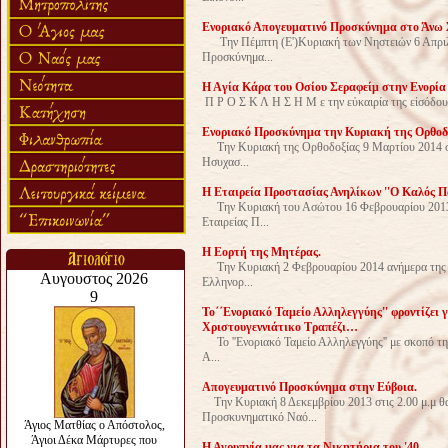
Ενοριακό Απογευματινό Προσκύνημα στο Άνω 
Tην Πέμπτη (Ε')Κυριακή των Νηστειών 6 Απριλίο
Προσκύνημα...
H Aγία Κάρα του Οσίου Σεραφείμ στην Ενορία
Π Ρ Ο Σ Κ Λ Η Σ Η Μ ε την εὐκαιρία της εἰσόδου 
Ενοριακό Προσκύνημα την Κυριακή της Ορθοδ
Την Κυριακή της Ορθοδοξίας 9 Μαρτίου 2014 στι
Ησυχασ...
Η Εταιρεία Προστασίας Ανηλίκων ''Ο Καλός Πο
Την Κυριακή του Ασώτου 16 Φεβρουαρίου 2013 θα
Εταιρείας Π...
Η Εορτή της Μητέρας.
Την Κυριακή 2 Φεβρουαρίου 2014 ανήμερα της Ε
Ελληνορ...
Το΄΄Ενοριακό Ταμείο Αλληλεγγύης'' φροντίζει γ
Χριστουγεννιάτικο Τραπέζι…
Το ''Ενοριακό Ταμείο Αλληλεγγύης'' με σκοπό την
Α...
Απογευματινό Προσκύνημα στην Εύβοια.
Tην Κυριακή 8 Δεκεμβρίου 2013 στις 2.00 μ.μ θ
Προσκυνηματικό Ναό...
Η Αγρυπνία μας για τα Νικητήρια του '40.