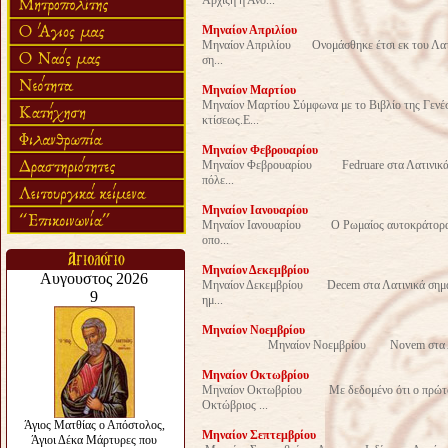
Μηναίον Απριλίου
Μηναίον Απριλίου Ονομάσθηκε έτσι εκ του Λατινικ
ση...
Μηναίον Μαρτίου
Μηναίον Μαρτίου Σύμφωνα με το Βιβλίο της Γενέσ
κτίσεως.Ε...
Μηναίον Φεβρουαρίου
Μηναίον Φεβρουαρίου Fedruare στα Λατινικά σημ
πόλε...
Μηναίον Ιανουαρίου
Μηναίον Ιανουαρίου Ο Ρωμαίος αυτοκράτορας Νο
οπο...
Μηναίον Δεκεμβρίου
Μηναίον Δεκεμβρίου Decem στα Λατινικά σημαίνε
ημ...
Μηναίον Νοεμβρίου
Μηναίον Νοεμβρίου Novem στα Λατινικά σημ
Mηναίον Οκτωβρίου
Μηναίον Οκτωβρίου Με δεδομένο ότι ο πρώτος 
Οκτώβριος ...
Μηναίον Σεπτεμβρίου