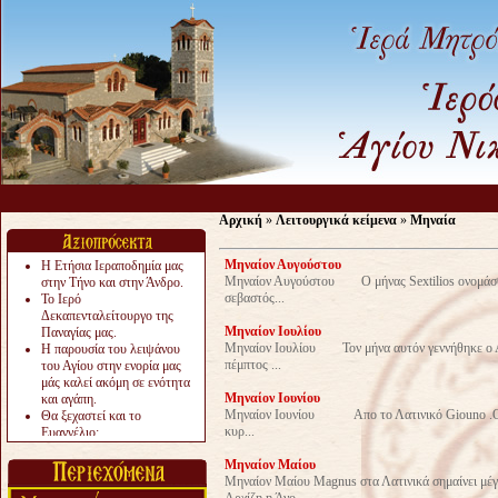
Αρχική
»
Λειτουργικά κείμενα
»
Μηναία
Μηναίον Αυγούστου
Η Ετήσια Ιεραποδημία μας
Μηναίον Αυγούστου Ο μήνας Sextilios ονομάσθη
στην Τήνο και στην Άνδρο.
σεβαστός...
Το Ιερό
Δεκαπενταλείτουργο της
Μηναίον Ιουλίου
Παναγίας μας.
Μηναίον Ιουλίου Τον μήνα αυτόν γεννήθηκε ο Αυ
Η παρουσία του λειψάνου
πέμπτος ...
του Αγίου στην ενορία μας
μάς καλεί ακόμη σε ενότητα
Μηναίον Ιουνίου
και αγάπη.
Μηναίον Ιουνίου Απο το Λατινικό Giouno .Oι Αρ
Θα ξεχαστεί και το
κυρ...
Ευαγγέλιο;
Το «αργότερα» γίνεται
Μηναίον Μαίου
«πολύ αργά».
Μηναίον Μαίου Magnus στα Λατινικά σημαίνει μέγ
Ζητείται....
Αρχίζη η Άνο...