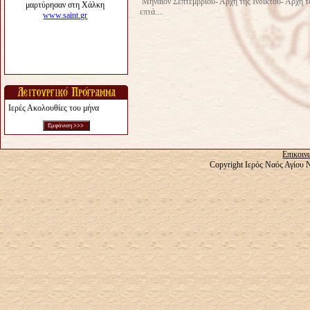
Μηναίον Σεπτεμβρίου- Αρχη της Ινδίκτου- Αρχή
επτά....
Ιερές Ακολουθίες του μήνα
Επικοιν
Copyright Ιερός Ναός Αγίου 