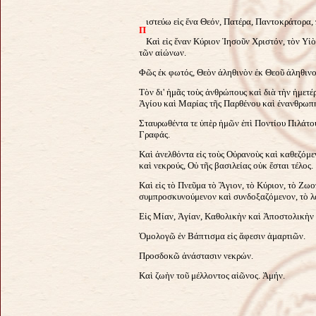
ιστεύω εἰς ἕνα Θεόν, Πατέρα, Παντοκράτορα,
Π
Καὶ εἰς ἔναν Κύριον Ἰησοῦν Χριστόν, τὸν Υἱ
τῶν αἰώνων.
Φῶς ἐκ φωτός, Θεὸν ἀληθινὸν ἐκ Θεοῦ ἀληθινοῦ 
Τὸν δι' ἡμᾶς τοὺς ἀνθρώπους καὶ διὰ τὴν ἡμε
Ἁγίου καὶ Μαρίας τῆς Παρθένου καὶ ἐνανθρωπ
Σταυρωθέντα τε ὑπὲρ ἡμῶν ἐπὶ Ποντίου Πιλάτου
Γραφάς.
Καὶ ἀνελθόντα εἰς τοὺς Οὐρανοὺς καὶ καθεζόμε
καὶ νεκρούς, Οὐ τῆς βασιλείας οὐκ ἔσται τέλος.
Καὶ εἰς τὸ Πνεῦμα τὸ Ἅγιον, τὸ Κύριον, τὸ Ζω
συμπροσκυνούμενον καὶ συνδοξαζόμενον, τὸ 
Εἰς Μίαν, Ἁγίαν, Καθολικὴν καὶ Ἀποστολικὴν
Ὁμολογῶ ἐν Βάπτισμα εἰς ἄφεσιν ἁμαρτιῶν.
Προσδοκῶ ἀνάστασιν νεκρών.
Καὶ ζωὴν τοῦ μέλλοντος αἰῶνος. Ἀμήν.