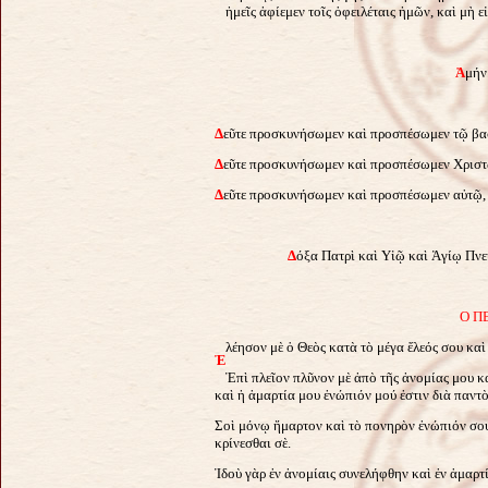
ἡμεῖς ἀφίεμεν τοῖς ὀφειλέταις ἡμῶν, καὶ μὴ 
Ἀ
μήν
Δ
εῦτε προσκυνήσωμεν καὶ προσπέσωμεν τῷ βα
Δ
εῦτε προσκυνήσωμεν καὶ προσπέσωμεν Χριστ
Δ
εῦτε προσκυνήσωμεν καὶ προσπέσωμεν αὐτῷ, 
Δ
όξα Πατρὶ καὶ Υἱῷ καὶ Ἁγίῳ Πνεύ
Ο Π
λέησον μὲ ὁ Θεὸς κατὰ τὸ μέγα ἔλεός σου κα
Ἐ
Ἐπὶ πλεῖον πλῦνον μὲ ἀπὸ τῆς ἀνομίας μου κ
καὶ ἡ ἁμαρτία μου ἐνώπιόν μού ἐστιν διὰ παντὸ
Σοὶ μόνῳ ἥμαρτον καὶ τὸ πονηρὸν ἐνώπιόν σου 
κρίνεσθαι σὲ.
Ἰδοὺ γὰρ ἐν ἀνομίαις συνελήφθην καὶ ἐν ἁμαρτί