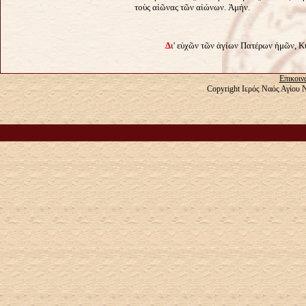
τοὺς αἰῶνας τῶν αἰώνων. Ἀμήν.
Δ
ι' εὐχῶν τῶν ἁγίων Πατέρων ἡμῶν, Κ
Επικοιν
Copyright Ιερός Ναός Αγίου 