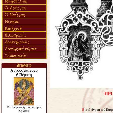
ΠΡ
Ε
ἰς τὸ ὄνομα τοῦ Πατ