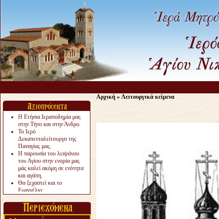
Ας
Αρχική
»
Λειτουργικά κείμενα
Η Ετήσια Ιεραποδημία μας
στην Τήνο και στην Άνδρο.
Το Ιερό
Δεκαπενταλείτουργο της
Παναγίας μας.
Η παρουσία του λειψάνου
του Αγίου στην ενορία μας
μάς καλεί ακόμη σε ενότητα
και αγάπη.
Θα ξεχαστεί και το
Ευαγγέλιο;
Το «αργότερα» γίνεται
«πολύ αργά».
Ζητείται....