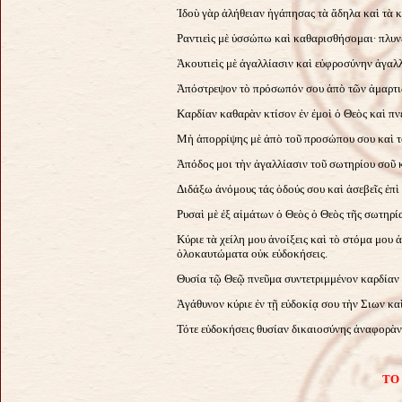
Ἰδοὺ γὰρ ἀλήθειαν ἠγάπησας τὰ ἄδηλα καὶ τὰ 
Ραντιεὶς μὲ ὑσσώπω καὶ καθαρισθήσομαι∙ πλυνε
Ἀκουτιεὶς μὲ ἀγαλλίασιν καὶ εὐφροσύνην ἀγαλ
Ἀπόστρεψον τὸ πρόσωπόν σου ἀπὸ τῶν ἁμαρτιῶ
Καρδίαν καθαρὰν κτίσον ἐν ἐμοὶ ὁ Θεὸς καὶ πνε
Μὴ ἀπορρίψης μὲ ἀπὸ τοῦ προσώπου σου καὶ τὸ
Ἀπόδος μοι τὴν ἀγαλλίασιν τοῦ σωτηρίου σοῦ 
Διδάξω ἀνόμους τάς ὁδούς σου καὶ ἀσεβεῖς ἐπὶ
Ρυσαὶ μὲ ἐξ αἱμάτων ὁ Θεὸς ὁ Θεὸς τῆς σωτηρί
Κύριε τὰ χείλη μου ἀνοίξεις καὶ τὸ στόμα μου 
ὁλοκαυτώματα οὐκ εὐδοκήσεις.
Θυσία τῷ Θεῷ πνεῦμα συντετριμμένον καρδίαν 
Ἀγάθυνον κύριε ἐν τῇ εὐδοκίᾳ σου τὴν Σιων κα
Τότε εὐδοκήσεις θυσίαν δικαιοσύνης ἀναφορὰν
ΤΟ