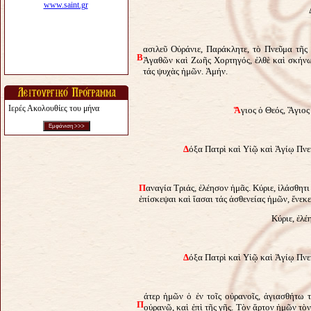
ασιλεῦ Οὐράνιε, Παράκλητε, τὸ Πνεῦμα τῆ
Β
Ἀγαθῶν καὶ Ζωῆς Χορτηγός, ἐλθὲ καὶ σκήνω
τάς ψυχὰς ἡμῶν. Ἀμήν.
Ιερές Ακολουθίες του μήνα
Ἅ
γιος ὁ Θεός, Ἅγιος
Δ
όξα Πατρὶ καὶ Υἱῷ καὶ Ἁγίῳ Πνεύ
Π
αναγία Τριάς, ἐλέησον ἡμᾶς. Κύριε, ἰλάσθητι
ἐπίσκεψαι καὶ ἴασαι τάς ἀσθενείας ἡμῶν, ἕνεκ
Κύριε, ἐλέ
Δ
όξα Πατρὶ καὶ Υἱῷ καὶ Ἁγίῳ Πνεύ
άτερ ἡμῶν ὁ ἐν τοῖς οὐρανοῖς, ἁγιασθήτω 
Π
οὐρανῷ, καὶ ἐπὶ τῆς γῆς. Τὸν ἄρτον ἡμῶν τὸ