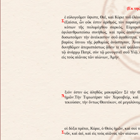
(Εκ τη
ὲ εὐλογοῦμεν ὕψιστε, Θεέ, καὶ Κύριε τοῦ ἐλέο
Σ
ἐξαίσια, ὧν οὔκ ἐστιν ἀριθμός, τὸν παρασχ
κόπων τῆς πολυμόχθου σαρκός, Εὐχαρισ
ἐφιλανθρωπεύσω συνήθως, καὶ πρὸς ἀπόγνωσι
δυσωποῦμεν τὴν ἀνείκαστον σοῦ ἀγαθότητα, 
βαρέος ὕπνου τῆς ῥᾳθυμίας ἀνάστησον, Ἄνο
δυνηθῶμεν ἀπερισπάστως ᾄδειν τε καὶ ψάλλειν
τῷ ἀνάρχῳ Πατρί, σὺν τῷ μονογενεῖ σοῦ Υἱῷ, 
εἰς τοὺς αἰῶνας τῶν αἰώνων, Ἀμήν.
ξιόν ἐστιν ὡς ἀληθῶς μακαρίζειν Σὲ τὴν
Ἄ
ἡμῶν.Τὴν Τιμιωτέραν τῶν Χερουβείμ, καὶ
τεκούσαν, τὴν ὄντως Θεοτόκον, σὲ μεγαλύνομ
οὶ δόξα πρέπει, Κύριε, ὁ Θεὸς ἡμῶν, καὶ σοὶ
Σ
νῦν, καὶ ἀεί, καὶ εἰς τοὺς αἰῶνας τῶν αἰώνων.