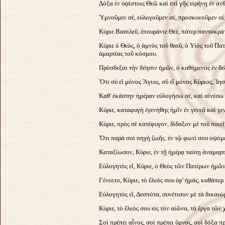
Δόξα ἐν ὑψίστοις Θεῶ καὶ ἐπὶ γῆς εἰρήνη ἐν ἀν
Ὑμνοῦμεν σέ, εὐλογοῦμεν σέ, προσκυνοῦμεν σέ,
Κύριε Βασιλεῦ, ἐπουράνιε Θεέ, πάτερ παντοκρά
Κύριε ὁ Θεός, ὁ ἀμνὸς τοῦ θεοῦ, ὁ Υἱὸς τοῦ Πα
ἁμαρτίας τοῦ κόσμου.
Πρόσδεξαι τὴν δέησιν ἡμῶν, ὁ καθήμενος ἐν δε
Ὅτι σὺ εἲ μόνος Ἅγιος, σῦ εἲ μόνος Κύριος, Ἰη
Καθ' ἑκάστην ἡμέραν εὐλογήσω σέ, καὶ αἰνέσω τ
Κύριε, καταφυγὴ ἐγενήθης ἡμῖν ἐν γενεᾷ καὶ γεν
Κύριε, πρὸς σὲ κατέφυγον, δίδαξον μὲ τοῦ ποιεῖ
Ὅτι παρὰ σοὶ πηγὴ ζωῆς. ἐν τῷ φωτί σου ὀψόμε
Καταξίωσον, Κύριε, ἐν τῇ ἡμέρᾳ ταύτῃ ἀναμαρ
Εὐλογητὸς εἴ, Κύριε, ὁ Θεὸς τῶν Πατέρων ἡμῶν
Γένοιτο, Κύριε, τὸ ἔλεός σου ἐφ' ἡμάς, καθάπερ
Εὐλογητὸς εἴ, Δεσπότα, συνέτισον μὲ τὰ δικαιώ
Κύριε, τὸ ἔλεός σου εἰς τὸν αἰῶνα, τὰ ἔργα τῶν
Σοὶ πρέπει αἶνος, σοὶ πρέπει ὕμνος, σοὶ δόξα πρ