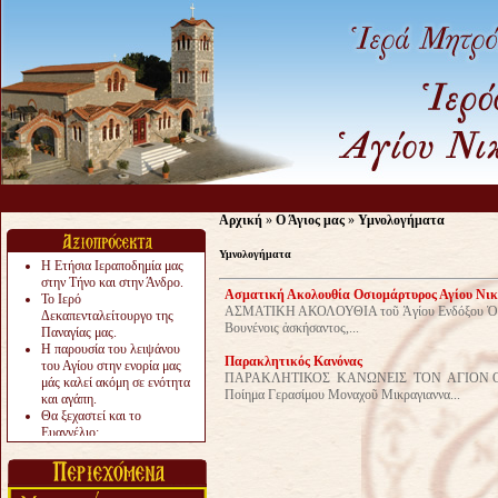
Αρχική
»
Ο Άγιος μας
»
Υμνολογήματα
Υμνολογήματα
Η Ετήσια Ιεραποδημία μας
στην Τήνο και στην Άνδρο.
Ασματική Ακολουθία Οσιομάρτυρος Αγίου Νικ
Το Ιερό
ΑΣΜΑΤΙΚΗ ΑΚΟΛΟΥΘΙΑ τοῦ Ἁγίου Ενδόξου Ὀσι
Δεκαπενταλείτουργο της
Βουνένοις ἀσκήσαντος,...
Παναγίας μας.
Η παρουσία του λειψάνου
Παρακλητικός Κανόνας
του Αγίου στην ενορία μας
ΠΑΡΑΚΛΗΤΙΚΟΣ ΚΑΝΩΝΕΙΣ ΤΟΝ ΑΓΙΟΝ
μάς καλεί ακόμη σε ενότητα
Ποίημα Γερασίμου Μοναχοῦ Μικραγιαννα...
και αγάπη.
Θα ξεχαστεί και το
Ευαγγέλιο;
Το «αργότερα» γίνεται
«πολύ αργά».
Ζητείται....