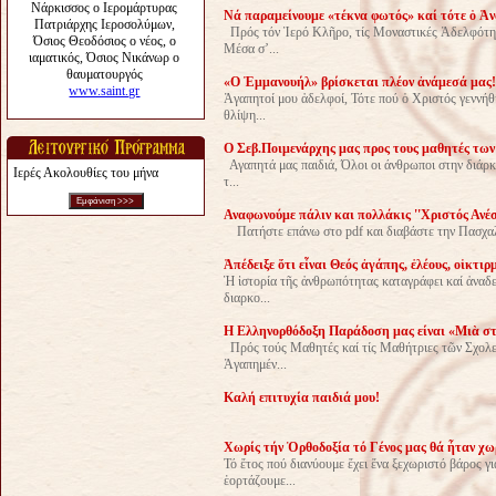
Νά παραμείνουμε «τέκνα φωτός» καί τότε ὁ Ἀν
Πρός τόν Ἱερό Κλῆρο, τίς Μοναστικές Ἀδελφότητ
Μέσα σ’...
«Ο Ἐμμανουήλ» βρίσκεται πλέον ἀνάμεσά μας!
Ἀγαπητοί μου ἀδελφοί, Τότε πού ὁ Χριστός γεννήθ
θλίψη...
Ο Σεβ.Ποιμενάρχης μας προς τους μαθητές των
Αγαπητά μας παιδιά, Όλοι οι άνθρωποι στην διάρκ
Ιερές Ακολουθίες του μήνα
τ...
Αναφωνούμε πάλιν και πολλάκις ''Χριστός Ανέσ
Πατήστε επάνω στο pdf και διαβάστε την Πασχαλ
Ἀπέδειξε ὅτι εἶναι Θεός ἀγάπης, ἐλέους, οἰκτι
Ἡ ἱστορία τῆς ἀνθρωπότητας καταγράφει καί ἀναδε
διαρκο...
H Eλληνορθόδοξη Παράδοση μας είναι «Μιὰ στέ
Πρός τούς Μαθητές καί τίς Μαθήτριες τῶν Σχολε
Ἀγαπημέν...
Kαλή επιτυχία παιδιά μου!
Χωρίς τήν Ὀρθοδοξία τό Γένος μας θά ἦταν χω
Τό ἔτος πού διανύουμε ἔχει ἕνα ξεχωριστό βάρος γι
ἑορτάζουμε...