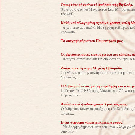
Όπως τότε σέ ἐκεῖνο τό σπήλαιο τῆς Βηθλεέμ.
Χριστουγεννιάτικο Μήνυμα τοῦ Σεβ. Μητροπολίτο
τῆς καθ’ ...
Καλή καί εὐλογημένη σχολική χρονιά, καλή δύ
Ἀγαπημένα μου παιδιά, Μέ τή χάρη τοῦ Τριαδικοῦ
κορωνοϊο...
Τα συγχαρητήρια του Ποιμενάρχου μας.
Οι εξετάσεις αυτές είναι σχετικά πιο εύκολες α
Πατήστε επάνω στο bdf και διαβάστε το μήνυμα τ
Ζούμε πρωτόγνωρη Μεγάλη Εβδομάδα.
Ο κίνδυνος από την πανδημία του φονικού μεταδοτ
δυσκολίες...
Ο Σεβασμιώτατος για την πρόληψη και αποτρ
Πρός τόν Ἱερό Κλῆρο,τίς Μοναστικές Ἀδελφότητε
Περιφερειῶ...
Ανούσια καί ψευδεπίγραφα Χριστούγεννα;
Ὁ ἄνθρωπος κάνοντας κατάχρηση τῆς Θεόσδοτης ἐλε
Ἐπιλέγ...
Είναι συμφορά νά μείνει κανείς ἄταφος.
Μέ ἀφορμή δημοσιεύματα πού κάνουν λόγο γιά τή
στήν περ...