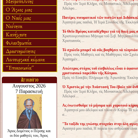
Πρός τόν Ἱερό Κλῆρο, τίς Μοναστικές Ἀδελφότητ
Ἀδελφο...
Πα­τέ­ρες πνευ­μα­τι­κοί τῶν πι­στῶν καί Δι­δά­σκα­
Ἀγαπητά μας παιδιά, Ἡ Ἱ­ε­ρά Σύ­νο­δος τῆς Ἐκ­κλη­σί­ας 
Τό Θεῖο Βρέφος καταδέχθηκε γιά τή δική μας σ
Χριστουγεννιάτικο Μήνυμα τοῦ Σεβ. Μητροπολίτο
Χριστιανοὺς ...
Τό σχολεῖο μπορεῖ νά σᾶς βοηθήσει νά πλησιάσ
Πρός τούς Μαθητές καί τίς Μαθήτριες τῶν Σχολε
Ἀγαπημέν...
­Απώ­τε­ρος στό­χος τοῦ εἰ­σβο­λέ­ως εἶ­ναι ὁ ἀ­φα­νι­
χρι­στι­α­νι­κό πα­ρελ­θόν τῆς Κύ­πρου.
Πρός τό Εὐσεβές Πλήρωμα τῆς Ἁ­γι­ω­τά­της Ἐκ­κλη­σί­α
Ὁ Χριστὸς μὲ τὴν Ἀνάστασή Του ἔβαλε τὸν ἄν
Πρός τόν Ἱερό Κλῆρο, τίς Μοναστικές Ἀδελφότητ
Ἀδελφοί ...
Ας ἐνωτισθοῦμε τό μήνυμα καί χαροποιό κήρυ
Ἀγαπητοί μου άδελφοί καί τέκνα ἐν Κυρίῳ Τά τελ
σ...
''Το ταξίδι της γνώσης στοχεύει στην όλη αγω
Αγαπητά μου παιδιά, Η πορεία του ανθρώπου είναι έ
...