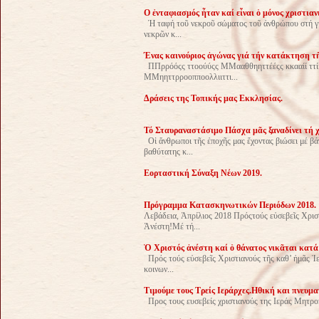
O ἐνταφιασμός ἦταν καί εἶναι ὁ μόνος χριστι
Ἡ ταφή τοῦ νεκροῦ σώματος τοῦ ἀνθρώπου στή γῆ 
νεκρῶν κ...
Ένας καινούριος ἀγώνας γιά τήν κατάκτηση τ
ΠΠρρόόςς ττοούύςς ΜΜααθθηηττέέςς κκααίί ττί
ΜΜηηττρροοπποολλιιττι...
Δράσεις της Τοπικής μας Εκκλησίας.
Τό Σταυραναστάσιμο Πάσχα μᾶς ξαναδίνει τή χ
Οἱ ἄνθρωποι τῆς ἐποχῆς μας ἔχοντας βιώσει μέ βά
βαθύτατης κ...
Εορταστική Σύναξη Νέων 2019.
Πρόγραμμα Κατασκηνωτικών Περιόδων 2018.
Λεβάδεια, Ἀπρίλιος 2018 Πρόςτούς εὐσεβεῖς Χρι
Ἀνέστη!Μέ τή...
Ὁ Χριστός ἀνέστη καί ὁ θάνατος νικᾶται κατά
Πρός τούς εὐσεβεῖς Χριστιανούς τῆς καθ’ ἡμᾶς Ἱ
κοινων...
Τιμούμε τους Τρείς Ιεράρχες.Ηθική και πνευμ
Προς τους ευσεβείς χριστιανούς της Ιεράς Μητροπό