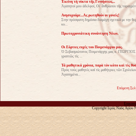
Ἐκείνη τή νύκτα τῆς Γεννήσεως...
Ἀγαπητοί μου ἀδελφοί, Οἱ ἄνθρωποι τῆς ταραγμένης
Ανησυχούμε...Ας ρωτηθούν οι γονείς!
Στην πρόσφατη δημόσια διαμάχη σχετικά με την θεμ
κυ...
Πρωτοχρονιάτικη συνάντηση Νέων.
Οι Εόρτιες ευχές του Ποιμενάρχου μας.
Ὁ Σεβασμιώτατος Ποιμενάρχης μας κ. ΓΕΩΡΓΙΟΣ λό
γραπτῶς τίς ...
Τά μαθητικά χρόνια, παρὰ τὸν κόπο καὶ τὶς θυσ
Πρός τούς μαθητές καί τίς μαθήτριες τῶν Σχολε
Ἀγαπημένα...
Επόμενη Σελ
Επικοιν
Copyright Ιερός Ναός Αγίου 