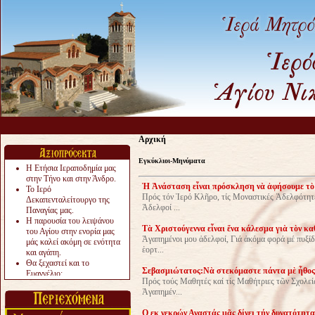
Αρχική
Εγκύκλιοι-Μηνύματα
Η Ετήσια Ιεραποδημία μας
στην Τήνο και στην Άνδρο.
Ἡ Ἀνάσταση εἶναι πρόσκληση νὰ ἀφήσουμε τὸ 
Το Ιερό
Πρός τόν Ἱερό Κλῆρο, τίς Μοναστικές Ἀδελφότητε
Δεκαπενταλείτουργο της
Ἀδελφοί ...
Παναγίας μας.
Η παρουσία του λειψάνου
Τὰ Χριστούγεννα εἶναι ἕνα κάλεσμα γιὰ τὸν κα
του Αγίου στην ενορία μας
Ἀγαπημένοι μου ἀδελφοί, Γιά ἀκόμα φορά μέ πυξίδ
μάς καλεί ακόμη σε ενότητα
ἑορτ...
και αγάπη.
Θα ξεχαστεί και το
Σεβασμιώτατος:Νὰ στεκόμαστε πάντα μὲ ἦθος,
Ευαγγέλιο;
Πρός τούς Μαθητές καί τίς Μαθήτριες τῶν Σχολε
Το «αργότερα» γίνεται
Ἀγαπημέν...
«πολύ αργά».
Ζητείται....
Ο εκ νεκρών Αναστάς μᾶς δίνει τήν δυνατότητα