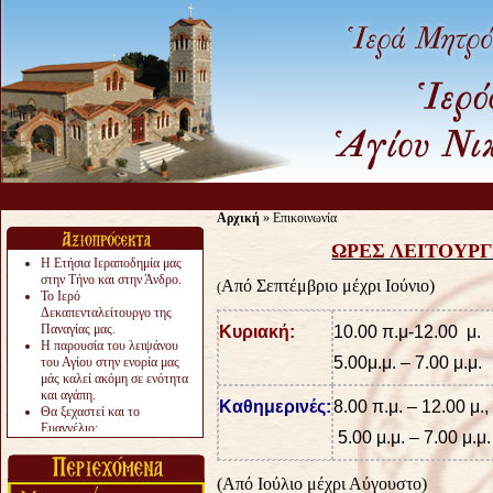
Αρχική
» Επικοινωνία
ΩΡΕΣ ΛΕΙΤΟΥΡΓ
Η Ετήσια Ιεραποδημία μας
στην Τήνο και στην Άνδρο.
Από Σεπτέμβριο μέχρι Ιούνιο)
(
Το Ιερό
Δεκαπενταλείτουργο της
Παναγίας μας.
Κυριακή:
10.00 π.μ-12.00 μ.
Η παρουσία του λειψάνου
5.00μ.μ. – 7.00 μ.μ.
του Αγίου στην ενορία μας
μάς καλεί ακόμη σε ενότητα
και αγάπη.
Καθημερινές:
8.00 π.μ. – 12.00 μ.,
Θα ξεχαστεί και το
Ευαγγέλιο;
5.00 μ.μ. – 7.00 μ.μ.
Το «αργότερα» γίνεται
«πολύ αργά».
Ζητείται....
(Από Ιούλιο μέχρι Αύγουστο)