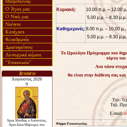
Κυριακή:
10.00 π.μ. – 12.00 μ.
5.00 μ.μ. – 8.30 μ.μ.
Καθημερινές:
8.00 π.μ. – 10.00 μ.,
5.00 μ.μ. – 8.30 μ.μ.
Το Ωρολόγιο Πρόγραμμα που δημοσ
πόρτα του 
Ανα πάσα στιγμ
θα είναι στην διάθεση σας κα
Τηλ. Ἱε
Τηλ. Πρε
Ε-mail:
o
Φόρμα Επικοινωνίας