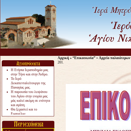
Αρχική
»
“Επικοινωνία”
»
Αρχείο παλαιότερων
201.
Η Ετήσια Ιεραποδημία μας
στην Τήνο και στην Άνδρο.
Το Ιερό
Δεκαπενταλείτουργο της
Παναγίας μας.
Η παρουσία του λειψάνου
του Αγίου στην ενορία μας
μάς καλεί ακόμη σε ενότητα
και αγάπη.
Θα ξεχαστεί και το
Ευαγγέλιο;
Το «αργότερα» γίνεται
«πολύ αργά».
Ζητείται....