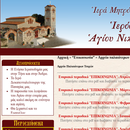
Αρχική
»
“Επικοινωνία”
»
Αρχείο παλαιότερων
Αρχείο Παλαιότερων Τευχών
Η Ετήσια Ιεραποδημία μας
στην Τήνο και στην Άνδρο.
Ενοριακό περιοδικό ''ΕΠΙΚΟΙΝΩΝΙΑ''- Απρίλιο
Το Ιερό
Πατήστε επάνω στο pdf και διαβάστε το περιοδ
Δεκαπενταλείτουργο της
Παναγίας μας.
Ενοριακό περιοδικό ''ΕΠΙΚΟΙΝΩΝΙΑ''- Μάρτιο
Η παρουσία του λειψάνου
Πατήστε επάνω στο pdf και διαβάστε το περιοδικ
του Αγίου στην ενορία μας
μάς καλεί ακόμη σε ενότητα
Ενοριακό περιοδικό ''ΕΠΙΚΟΙΝΩΝΙΑ''- Φεβρουά
και αγάπη.
Πατήστε επάνω στο pdf και διαβάστε το περιοδικό 
Θα ξεχαστεί και το
Ευαγγέλιο;
Ενοριακό περιοδικό ''ΕΠΙΚΟΙΝΩΝΙΑ''- Ιανουάρ
Το «αργότερα» γίνεται
Πατήστε επάνω στο pdf και διαβάστε το περιοδικό
«πολύ αργά».
Ζητείται....
Ενοριακό περιοδικό ''ΕΠΙΚΟΙΝΩΝΙΑ''- Δεκέμβρ