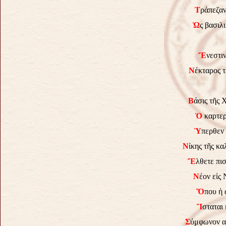
Τ
ράπεζαν
Ὡ
ς βασιλ
Ἔ
νεστι
Ν
έκταρος 
Β
άσις τῆς 
Ὁ
καρτερ
Ὑ
περθεν 
Ν
ίκης τῆς κ
Ἔ
λθετε πι
Ν
έον εἰς
Ὅ
που ἡ 
Ἵ
σταται
Σ
ύμφωνον α