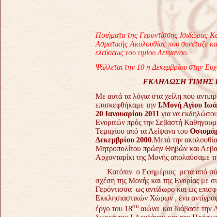
Ποιήματα της Γεροντίσσης Ισιδώρας Κα
Ασματικής Ακολουθίας που συνέταξε κατ
ελεύσεως του τιμίου Λειψανου.
Ψάλλεται την 10 η Δεκεμβρίου στην Ευχ
ΕΚΔΗΛΩΣΗ ΤΙΜΗΣ Γ
Με αυτά τα λόγια στα χείλη που αντι
επισκεφθήκαμε την
Ι.Μονή Αγίου Ιω
20 Ιανουαρίου 2011
για να εκδηλώσου
Ενοριτών πρός την Σεβαστή Καθηγουμ
Τεμαχίου από τα Λείψανα του
Οσιομάρ
Δεκεμβρίου 2000
.Μετά την ακολουθί
Μητροπολίτου πρώην Θηβών και Λεβα
Αρχονταρίκι της Μονής απολαύσαμε τ
Κατόπιν ο Εφημέριος μετά από σύντ
σχέση της Μονής και της Ενορίας με συ
Γερόντισσα ως αντίδωρο και ως επισ
Εκκλησιαστικών Χώρων , ένα αντίγραφ
ου
έργο του 18
αιώνα και διάβασε την 