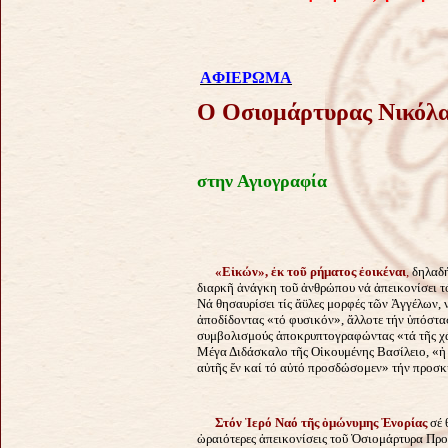
AΦΙΕΡΩΜΑ
Ο Οσιομάρτυρας Νικόλ
στην Αγιογραφία
«Eἰκών», ἐκ τοῦ ρήματος ἐοικέναι
,
δηλαδή
διαρκῆ ἀνάγκη τοῦ ἀνθρώπου νά ἀπεικονίσει τ
Νά θησαυρίσει τίς ἄϋλες μορφές τῶν Ἀγγέλων,
ἀποδίδοντας «τό φυσικόν», ἄλλοτε τήν ὑπόστασ
συμβολισμούς ἀποκρυπτογραφώντας «τά τῆς χάρ
Μέγα Διδάσκαλο τῆς Οἰκουμένης Βασίλειο, «ἡ γ
αὐτῆς ἕν καί τό αὐτό προσδώσομεν» τήν προσ
Στόν Ἱερό Ναό τῆς ὁμώνυμης Ἐνορίας
σέ 
ὡραιότερες ἀπεικονίσεις τοῦ Ὁσιομάρτυρα Προ