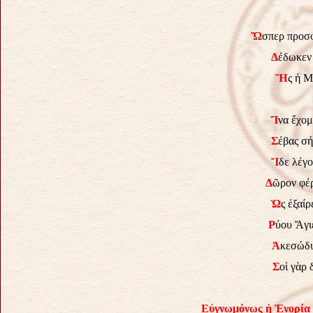
Ὥ
σπερ προσ
Δ
έδωκεν
Ἢ
ς ἡ Μ
Ἴ
να ἔχομ
Σ
έβας σ
Ἴ
δε λέγ
Δ
ῶρον φέρ
Ὡ
ς ἐξαί
Ρ
ύου Ἅγι
Ἀ
κεσώδυ
Σ
οὶ γὰρ 
Εὐγνωμόνως ἡ Ἐνορία 