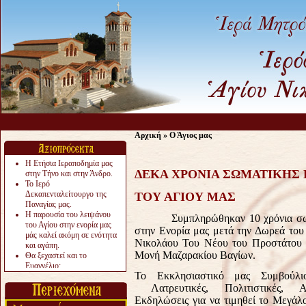
Ας μην α
Αρχική
»
Ο Άγιος μας
Η Ετήσια Ιεραποδημία μας
ΔΕΚΑ ΧΡΟΝΙΑ ΣΩΜΑΤΙΚΗΣ
στην Τήνο και στην Άνδρο.
Το Ιερό
Δεκαπενταλείτουργο της
ΤΟΥ ΑΓΙΟΥ ΜΑΣ
Παναγίας μας.
Η παρουσία του λειψάνου
Συμπληρώθηκαν 10 χρόνια σωματι
του Αγίου στην ενορία μας
στην Ενορία μας μετά την Δωρεά του
μάς καλεί ακόμη σε ενότητα
Νικολάου Του Νέου του Προστάτου κ
και αγάπη.
Μονή Μαζαρακίου Βαγίων.
Θα ξεχαστεί και το
Ευαγγέλιο;
Το Εκκλησιαστικό μας Συμβούλ
Το «αργότερα» γίνεται
«πολύ αργά».
Λατρευτικές, Πολιτιστικές, Αγ
Ζητείται....
Εκδηλώσεις για να τιμηθεί το Μεγάλ