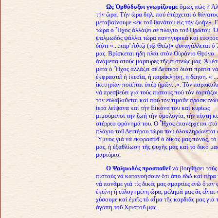
Ως Ὀρθόδοξοι γνωρίζουμε
ὅμως πώς ἡ Ἀλ
τήν ὥρα. Τήν ὥρα δηλ. πού ἐπέρχεται ὁ θάνατο
μεταβαίνουμε «ἐκ τοῦ θανάτου εἰς τήν ζωήν».
Γ
τώρα ὁ Ἦχος ἀλλάζει σέ πλάγιο τοῦ Πρώτου. Ὁ
ψαλμωδός ψάλλει τώρα πανηγυρικά καί εὐφρό
διότι « ...παρ’ Αὐτῷ (τῷ Θεῷ)» συναγάλλεται ὁ
μας. Βρίσκεται ἤδη πλάι στόν Οὐράνιο Θρόνο
ἀνάμεσα στούς μάρτυρες τῆς πίστεώς μας. Ἀμέ
μετά ὁ Ἦχος ἀλλάζει σέ Δεύτερο διότι πρέπει ν
ἐκφραστεῖ ἡ ἱκεσία, ἡ παράκληση, ἡ δέηση. « ..
ἱκετηρίαν ποιεῖται ὑπέρ ἡμῶν...». Τόν παρακαλ
νά πρεσβεύει γιά τούς πιστούς πού τόν ἑορτάζο
τόν εὐλαβοῦνται καί πού τον τιμοῦν προσκυνώ
ἱερά λείψανα καί τήν Εἰκόνα του καί κυρίως
μιμούμενοι την ζωή τήν ὁμολογία, τήν πίστη κα
στέρρεο φρόνημά του.
Ο Ἦχος ἐπανέρχεται στό
πλάγιο τοῦ Δευτέρου τώρα πού ὁλοκληρώνεται 
Ὕμνος γιά νά ἐκφραστεῖ ὁ δικός μας πόνος, τό
μας, ἡ ἐξαθλίωση τῆς
ψυχῆς μας καί τό δικό μα
μαρτύριο.
Ο Ψαλμωδός προσπαθεῖ
νά βοηθήσει τούς
πιστούς νά κατανοήσουν ὅτι ἀπο
ἐδῶ καί πέρα 
νά πονᾶμε γιά τίς δικές μας ἁμαρτίες ἐνῶ ὅταν
ἐκείνη ἡ εὐλογημένη ὥρα, μέλημά μας ἄς εἶναι 
χύσουμε καί ἐμεῖς τό αἷμα τῆς
καρδιᾶς μας γιά 
ἀγάπη τοῦ Χριστοῦ μας.