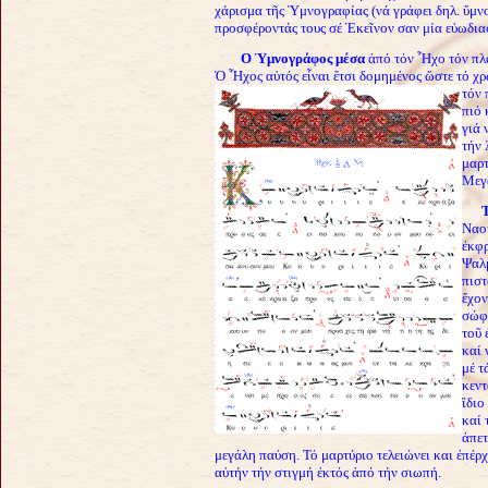
χάρισμα τῆς Ὑμνογραφίας (νά
γράφει δηλ. ὕμν
προσφέροντάς τους σέ Ἐκεῖνον σαν μία εὐωδι
Ο Ὑμνογράφος μέσα
ἀπό τόν Ἦχο τόν πλά
Ὁ Ἦχος αὐτός εἶναι ἔτσι δομημένος ὥστε τό χρ
τόν 
πιό 
γιά 
τήν 
μαρτ
Μεγ
Τ
Ναοῦ
ἐκφρ
Ψαλμ
πιστ
ἔχον
σώφρ
τοῦ 
καί 
μέ τ
κεντ
ἴδιο
καί 
ἀπετ
μεγάλη παύση. Τό μαρτύριο τελειώνει και ἐπέρχ
αὐτήν τήν στιγμή ἐκτός ἀπό τήν σιωπή.