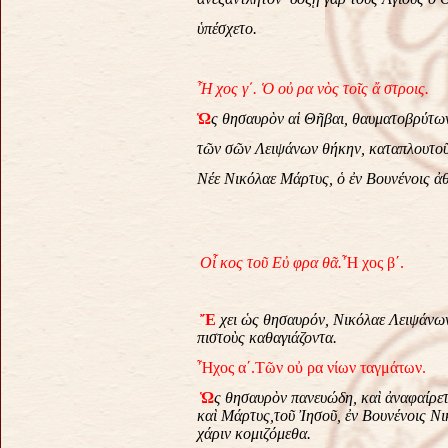
ὑπέσχετο.
Ἦ
χος
γ΄
.
Ὁ
οὐ
ρα
νὸς
τοῖς
ἄ
στροις
.
Ὡ
ς
θησαυρὸν
αἱ
Θῆβαι
,
θαυματοβρύτω
τῶν
σῶν
Λειψάνων
θήκην
,
καταπλουτο
Νέε
Νικόλαε
Μάρτυς
,
ὁ
ἐν
Βουνένοις
ἀ
Οἶ κος τοῦ Εὐ φρα θᾶ.
Ἦ χος β΄.
Ἔ
χει
ὡς
θησαυρόν
,
Νικόλαε
Λειψάνω
πιστοὺς
καθαγιάζοντα.
Ἦχος α´.
Τῶν οὐ ρα νίων ταγμάτων.
Ὡ
ς
θησαυρὸν
πανευώδη
,
καὶ
ἀναφαίρε
καὶ
Μάρτυς
,
τοῦ
Ἰησοῦ
,
ἐν
Βουνένοις
Νι
χάριν
κομιζόμεθα
.