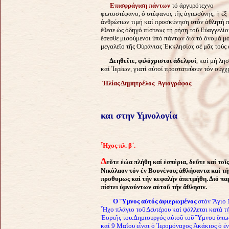
Επισφράγιση πάντων
τό ἀργυρότεχνο
φωτοστέφανο, ὁ στέφανος τῆς ἁγιωσύνης, ἡ ἐξ
ἀνθρώπων τιμή καί προσκύνηση στόν ἀθλητή 
ἔθεσε ὡς ὁδηγό πίστεως τή ρήση τοῦ Εὐαγγελίο
ἔσεσθε μισούμενοι ὑπό πάντων διά τό ὄνομά μο
μεγαλεῖο τῆς Οὐράνιας Ἐκκλησίας σέ μᾶς τούς 
Δεηθεῖτε, φιλόχριστοι ἀδελφοί
, καί μή λη
καί Ἱερέων, γιατί αὐτοί προστατεύουν τόν σύγχ
Ἠλίας Δημητρέλος
Ἁγιογράφος
και στην Υμνολογία
Ἦ
χος πλ. β΄.
Δ
εῦτε ἑώα πλήθη καί ἑσπέρια, δεῦτε καί τ
Νικόλαον τόν ἐν Βουνένοις ἀθλήσαντα καί τ
προθυμως καί τήν κεφαλήν ἀπετμήθη. Διό παρ
πίστει ὑμνούντων αὐτοῦ τήν ἄθλησιν.
Ο Ὕμνος αὐτός ἀφιερωμένος
στόν Ἅγιο 
Ἦχο πλάγιο τοῦ Δευτέρου καί ψάλλεται κατά τ
Ἑορτῆς του.
Δημιουργός αὐτοῦ τοῦ Ὕμνου ὅπως
καί 9 Μαΐου εἶναι ὁ Ἱερομόναχος Ἀκάκιος ὁ ἐν