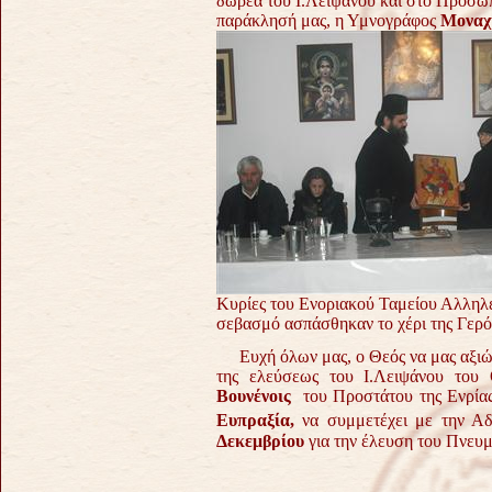
δωρεά του Ι.Λειψάνου και στο Πρόσωπ
παράκλησή μας, η Υμνογράφος
Μοναχή
Κυρίες του Ενοριακού Ταμείου Αλληλεγγ
σεβασμό ασπάσθηκαν το χέρι της Γερό
Ευχή όλων μας, ο Θεός να μας αξιώνε
της ελεύσεως του Ι.Λειψάνου του
Βουνένοις
του Προστάτου της Ενρίας 
Ευπραξία,
να συμμετέχει με την Αδ
Δεκεμβρίου
για την έλευση του Πνευμ