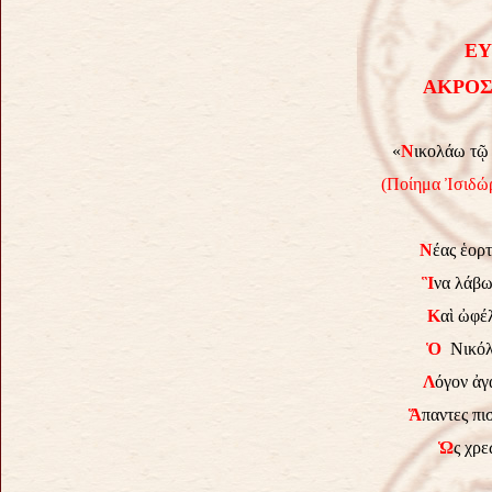
ΕΥ
ΑΚΡΟΣ
«
Ν
ικολάω τῷ
(Ποίημα Ἰσιδώ
Ν
έας ἑορτ
Ἳ
να λάβω
Κ
αὶ ὠφέ
Ὁ
Νικόλα
Λ
όγον ἀγ
Ἅ
παντες π
Ὡ
ς χρε