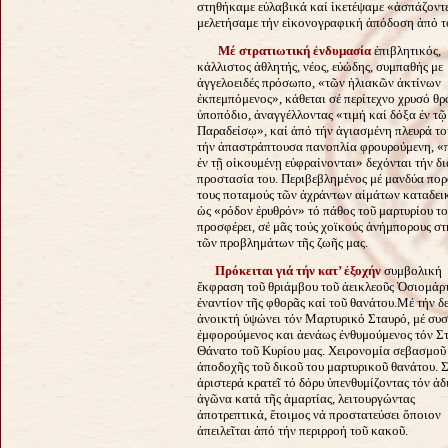
στηθήκαμε εὐλαβικά καί ἱκετέψαμε «ἀσπάζοντε
μελετήσαμε τήν εἰκονογραφική ἀπόδοση ἀπό τό
Μέ στρατιωτική ἐνδυμασία
ἐπιβλητικός,
κάλλιστος ἀθλητής, νέος, εὐώδης, συμπαθής με
ἀγγελοειδές πρόσωπο, «τῶν ἡλιακῶν ἀκτίνων
ἐκπεμπόμενος», κάθεται σέ περίτεχνο χρυσό θρ
ὑποπόδιο, ἀναγγέλλοντας «τιμή καί δόξα ἐν τῷ
Παραδείσῳ», καί ἀπό τήν ἁγιασμένη πλευρά το
τήν ἀπαστράπτουσα πανοπλία φρουρούμενη, «
ἐν τῇ οἰκουμένῃ
εὐφραίνονται» δεχόνται τήν δ
προστασία του. Περιβεβλημένος μέ μανδύα πορ
τους ποταμούς τῶν ἀχράντων αἱμάτων καταδεικ
ὡς «ρόδον ἐρυθρόν» τό πάθος τοῦ μαρτυρίου τ
προσφέρει, σέ μᾶς τούς χοϊκούς ἀνήμπορους στ
τῶν προβλημάτων τῆς ζωῆς μας.
Πρόκειται γιά τήν κατ’ ἐξοχήν
συμβολική
ἔκφραση τοῦ θριάμβου τοῦ ἀεικλεοῦς Ὁσιομάρ
ἐναντίον τῆς φθορᾶς καί τοῦ θανάτου.
Μέ τήν δ
ἀνοικτή ὑψώνει τόν Μαρτυρικό Σταυρό, μέ συ
ἐμφορούμενος και ἀενάως ἐνθυμούμενος τόν Σ
Θάνατο τοῦ Κυρίου μας. Χειρονομία σεβασμοῦ
ἀποδοχῆς τοῦ δικοῦ του μαρτυρικοῦ θανάτου. 
ἀριστερά κρατεῖ τό δόρυ ὑπενθυμίζοντας τόν ἀ
ἀγῶνα κατά τῆς ἁμαρτίας, λειτουργώντας
ἀποτρεπτικά, ἕτοιμος νά προστατεύσει ὅποιον
ἀπειλεῖται ἀπό τήν περιρροή τοῦ κακοῦ.