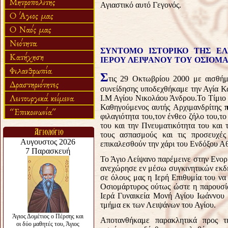
Αγιαστικό αυτό Γεγονός.
ΣΥΝΤΟΜΟ ΙΣΤΟΡΙΚΟ ΤΗΣ Ε
ΙΕΡΟΥ ΛΕΙΨΑΝΟΥ ΤΟΥ ΟΣΙΟΜ
Σ
τις 29 Οκτωβρίου 2000 με αισθή
συνείδησης υποδεχθήκαμε την Αγία Κ
Ι.Μ Αγίου Νικολάου Άνδρου.Το Τίμιο
Καθηγούμενος αυτής Αρχιμανδρίτης
φιλαγιότητα του,τον ένθεο ζήλο του,το
του και την Πνευματικότητα του και
τους ασπασμούς και τις προσευχέ
επικαλεσθούν την χάρι του Ενδόξου Α
Το Άγιο Λείψανο παρέμεινε στην Ενορ
ανεχώρησε εν μέσω συγκινητικών εκδ
σε όλους μας η Ιερή Επιθυμία του να
Οσιομάρτυρος ούτως ώστε η παρουσία
Ιερά Γυναικεία Μονή Αγίου Ιωάννου
τμήμα εκ των Λειψάνων του Αγίου.
Αποτανθήκαμε παρακλητικά προς 