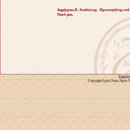
Δημήτριος Β.
Ἀ
ναδιώτης
Πρωτοψάλτης το
ῦ
Ναο
ῦ
μας.
Επικοιν
Copyright Ιερός Ναός Αγίου 