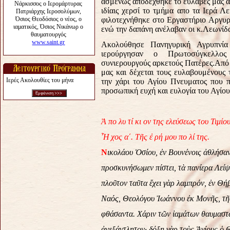
ασμένως αποδέχθηκε το ευλαβές μας 
ιδίαις χερσί το τμήμα απο τα Ιερά 
φιλοτεχνήθηκε στο Εργαστήριο Αργυ
ενώ την δαπάνη ανέλαβαν οι κ.Λεωνίδ
Ακολούθησε Πανηγυρική Αγρυπνί
ιερούργησαν ο Πρωτοσύγκελλος
συνιερουργούς αρκετούς Πατέρες.Από
μας και δέχεται τους ευλαβουμένους
Ιερές Ακολουθίες του μήνα
την χάρι του Αγίου Πνευματος που 
προσωπική ευχή και ευλογία του Αγίου
Ἀ πο λυ τί κι ον της ελεύσεως του Τιμίο
Ἦ χος α΄.
Τῆς ἐ ρή μου πο λί της.
Ν
ικολάου Ὁσίου, ἐν Βουνένοις ἀθλήσαν
προσκυνήσωμεν πίστει, τὰ πανίερα Λεί
πλοῦτον ταῦτα ἔχει γὰρ λαμπρόν, ἐν Θ
Ναός, Θεολόγου Ἰωάννου ἐκ Μονῆς, τῆ
φθάσαντα. Χάριν τῶν ἰαμάτων θαυμαστ
ἀνεξάντλητον· δόξῃ γὰρ τοὺς Ἁγίους ὁ 