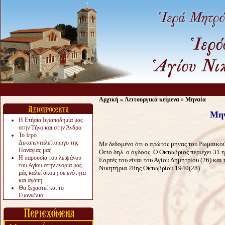
Αρχική
»
Λειτουργικά κείμενα
»
Μηναία
Μην
Η Ετήσια Ιεραποδημία μας
στην Τήνο και στην Άνδρο.
Το Ιερό
Δεκαπενταλείτουργο της
Με δεδομένο ότι ο πρώτος μήνας του Ρωμαικο
Παναγίας μας.
Octo δηλ.
ο όγδοος .Ο Οκτώβριος περιέχει 31 η
Η παρουσία του λειψάνου
Εορτές του είναι του Αγίου Δημητρίου (26) και 
του Αγίου στην ενορία μας
Νικητήρια 28ης Οκτωβρίου 1940(28).
μάς καλεί ακόμη σε ενότητα
και αγάπη.
Θα ξεχαστεί και το
Ευαγγέλιο;
Το «αργότερα» γίνεται
«πολύ αργά».
Ζητείται....