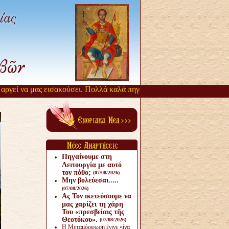
γεί να μας εισακούσει. Πολλά καλά πηγάζουν, από την αργοπορία αυτ
Πηγαίνουμε στη
Λειτουργία με αυτό
τον πόθο;
(07/08/2026)
Μην βολεύεσαι.....
(07/08/2026)
Ας Τον ικετεύσουμε να
μας χαρίζει τη χάρη
Του «πρεσβείαις τῆς
Θεοτόκου».
(07/08/2026)
Η Μεταμόρφωση έγινε «ίνα