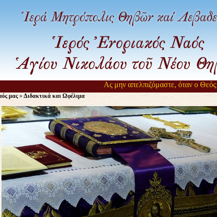
Ας μην απελπιζόμαστε, όταν ο Θεός αρ
ός μας
»
Διδακτικά και Ωφέλιμα