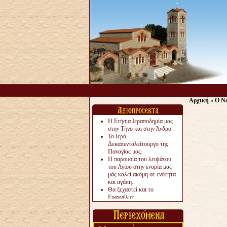
Αρχική
»
Ο Να
Η Ετήσια Ιεραποδημία μας
στην Τήνο και στην Άνδρο.
Το Ιερό
Δεκαπενταλείτουργο της
Παναγίας μας.
Η παρουσία του λειψάνου
του Αγίου στην ενορία μας
μάς καλεί ακόμη σε ενότητα
και αγάπη.
Θα ξεχαστεί και το
Ευαγγέλιο;
Το «αργότερα» γίνεται
«πολύ αργά».
Ζητείται....