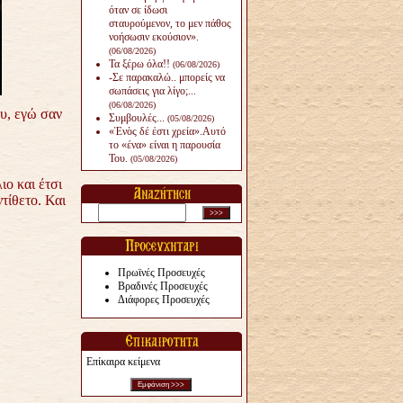
όταν σε ίδωσι
σταυρούμενον, το μεν πάθος
νοήσωσιν εκούσιον».
(06/08/2026)
Τα ξέρω όλα!!
(06/08/2026)
-Σε παρακαλώ.. μπορείς να
σωπάσεις για λίγο;...
(06/08/2026)
υ, εγώ σαν
Συμβουλές...
(05/08/2026)
«Ἑνὸς δέ ἐστι χρεία».Αυτό
το «ένα» είναι η παρουσία
Του.
(05/08/2026)
ιο και έτσι
ντίθετο. Και
Πρωϊνές Προσευχές
Βραδινές Προσευχές
Διάφορες Προσευχές
Επίκαιρα κείμενα