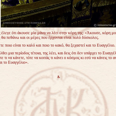
 έλεγε ότι άκουσε μία μάνα να λέει στην κόρη της: «Άκουσε, κόρη μο
θα πεθάνω και οι μέρες που έρχονται είναι πολύ δύσκολες.
τε ποιο είναι το καλό και ποιο το κακό, θα ξεχαστεί και το Ευαγγέλιο.
λθει μια περίοδος τέτοια, της λέει, και δεις ότι δεν υπάρχει το Ευαγγέλ
τε τι να κάνετε, τότε να κοιτάς τι κάνει ο κόσμος κι εσύ να κάνεις το α
αι το Ευαγγέλιο».
Δ.