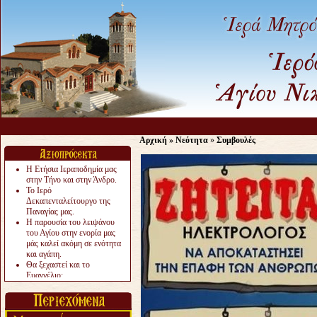
Αρχική
»
Νεότητα
»
Συμβουλές
Η Ετήσια Ιεραποδημία μας
στην Τήνο και στην Άνδρο.
Το Ιερό
Δεκαπενταλείτουργο της
Παναγίας μας.
Η παρουσία του λειψάνου
του Αγίου στην ενορία μας
μάς καλεί ακόμη σε ενότητα
και αγάπη.
Θα ξεχαστεί και το
Ευαγγέλιο;
Το «αργότερα» γίνεται
«πολύ αργά».
Ζητείται....