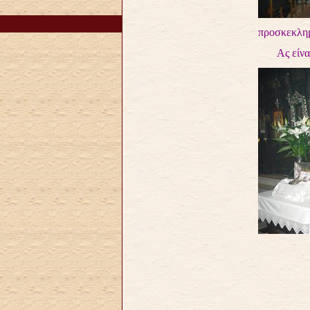
προσκεκλημ
Ας είναι β