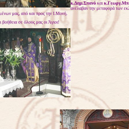
κ.Δημ.Σπανό
και
κ.Γεωργ.Μπ
ανέλαβαν την μεταφορά των εκ
ένων μας, από και προς την Ι.Μονή.
οήθεια σε όλους μας οι Άγιοι!