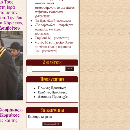
ιο Τους
όταν σε ίδωσι
τη Ιερά
σταυρούμενον, το μεν πάθος
το με την
νοήσωσιν εκούσιον».
(06/08/2026)
υ. Την ίδια
Τα ξέρω όλα!!
(06/08/2026)
ία Κάρα ενός
-Σε παρακαλώ.. μπορείς να
Δομβοίτου
σωπάσεις για λίγο;...
(06/08/2026)
Συμβουλές...
(05/08/2026)
«Ἑνὸς δέ ἐστι χρεία».Αυτό
το «ένα» είναι η παρουσία
Του.
(05/08/2026)
Πρωϊνές Προσευχές
Βραδινές Προσευχές
Διάφορες Προσευχές
υλουμάκος
,ο
.Κυριάκος
Επίκαιρα κείμενα
ς και της