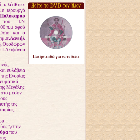
τελέσθηκε
με ιερουργό
.Πολύκαρπο
του Ι.Ν
.00 π.μ αφού
Όσιο και ο
ιμ.
π.Δανιήλ
γ.Θεοδώρων
 Ι.Λειψάνου
Πατήστε εδώ για να το δείτε
νής,
και ευλάβεια
 της
Ενορίας
νευματικά
 της Μεγάλης
 στο μέσον
σους
υτής της
αιρίας,
ου
ύης’’,στην
ούρα
που
ους