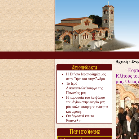
Αρχική
»
Ενο
Eορτάσαμε 
Η Ετήσια Ιεραποδημία μας
Κλίτους το
στην Τήνο και στην Άνδρο.
μας. Όπως 
Το Ιερό
Δεκαπενταλείτουργο της
Παναγίας μας.
Η παρουσία του λειψάνου
του Αγίου στην ενορία μας
μάς καλεί ακόμη σε ενότητα
και αγάπη.
Θα ξεχαστεί και το
Ευαγγέλιο;
Το «αργότερα» γίνεται
«πολύ αργά».
Ζητείται....