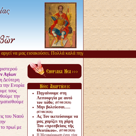
ί να μας εισακούσει. Πολλά καλά πηγάζουν, από την αργοπορία αυτή.
ριστερού
ν Αγίων
η Δεύτερη
α την Ενορία
ουμε τους
Πηγαίνουμε στη
νθούμε την
Λειτουργία με αυτό
γματισθούμε
τον πόθο;
(07/08/2026)
Μην βολεύεσαι.....
(07/08/2026)
ς του Ναού
Ας Τον ικετεύσουμε να
την
μας χαρίζει τη χάρη
Του «πρεσβείαις τῆς
το πρωί με
Θεοτόκου».
(07/08/2026)
Η Μεταμόρφωση έγινε «ίνα