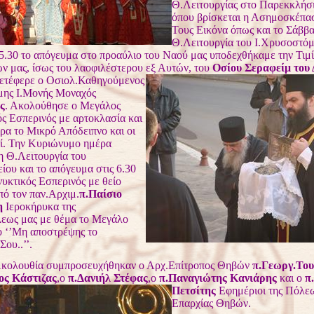
Θ.Λειτουργίας στο Παρεκκλήσ
όπου βρίσκεται η Ασημοσκέπασ
Τους Εικόνα όπως και το Σάββα
Θ.Λειτουργία του Ι.Χρυσοστόμο
 5.30 το απόγευμα στο προαύλιο του Ναού μας υποδεχθήκαμε την Τιμ
ων μας, ίσως του λαοφιλέστερου εξ Αυτών, του
Οσίου Σεραφείμ του 
μετέφερε ο Οσιολ.Καθηγούμενος
μης Ι.Μονής Μοναχός
ς
. Ακολούθησε ο Μεγάλος
ς Εσπερινός με αρτοκλασία και
ερα το Μικρό Απόδειπνο και οι
ί. Την Κυριώνυμο ημέρα
η Θ.Λειτουργία του
ίου και το απόγευμα στις 6.30
νυκτικός Εσπερινός με θείο
ό τον παν.Αρχιμ.
π.Παίσιο
η
Ιεροκήρυκα της
εως μας με θέμα το Μεγάλο
 ‘’Μη αποστρέψης το
ου..’’.
ουθία συμπροσευχήθηκαν ο Αρχ.Επίτροπος Θηβών
π.Γεωργ.Το
ος Κάστιζας
,ο
π.Δανιήλ Στέφας
,
ο
π.Παναγιώτης Κανιάρης
και ο
π
Πετσίτης
Εφημέριοι της Πόλεω
Επαρχίας Θηβών.