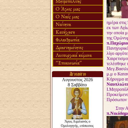
ημέρα στις
εκ των Αγί
την οποία 
της Ομώνυ
π.Παχώμιο
Πανηγυρικό
λίγο αργότ
Χαιρετισμο
τελέσθηκε 
Μεγ.Βασιλε
μ.μ ο Κατα
Κήρυγμα απ
Ναυπλιώτ
Ι.Μητροπόλ
Προκείμενο
Πρόσωπον Σ
Στην Ακολ
π.Νικόδημ