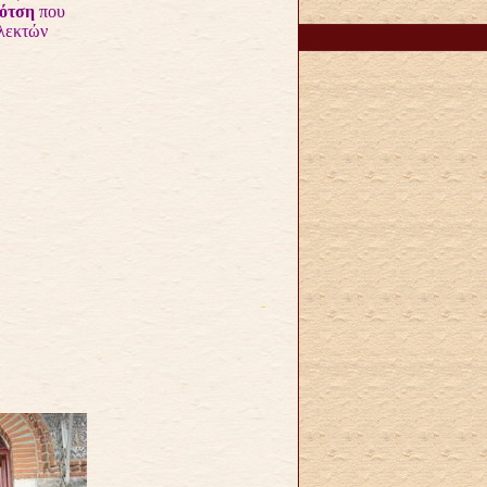
ότση
που
λεκτών