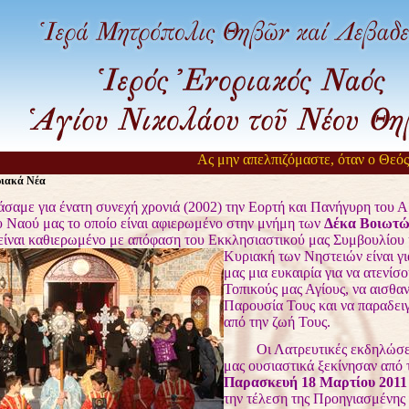
Ας μην απελπιζόμαστε, όταν ο Θεός αργε
ριακά Νέα
για ένατη συνεχή χρονιά (2002) την Εορτή και Πανήγυρη του Α
υ Ναού μας το οποίο είναι αφιερωμένο στην μνήμη των
Δέκα Βοιωτώ
είναι καθιερωμένο με απόφαση του
Εκκλησιαστικού μας Συμβουλίου 
Κυριακή των Νηστειών είναι γι
μας μια ευκαιρία για να ατενίσ
Τοπικούς μας Αγίους, να αισθα
Παρουσία Τους και να παραδει
από την ζωή Τους.
Οι Λατρευτικές εκδηλώσει
μας ουσιαστικά ξεκίνησαν από 
Παρασκευή 18 Μαρτίου 2011
την τέλεση της Προηγιασμένης