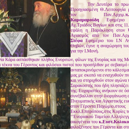
Την Δευτέρα το πρωί 
Προηγιασμένη Θ.Λειτουργία 
τον Παν.Αρχιμ.
π
Καραμαρούδη
Εφημέριο 
Αγ.Τριάδος Βαγίων και στις 11
εψάλη η Παράκληση στον 
Αγιασμός από τον Παν.Αρχ
Στέφα
Εφημέριο του Ι.Ν Α
Θηβών, έγινε η αναχώρηση του
για την Ι.Μονή.
άρα ασπάσθηκαν πλήθος Ενοριτών, φίλων της Ενορίας και της Μο
 τέκνα του Γέροντος και φιλόσιοι πιστοί που προσήλθαν με σεβασμό 
ανταποκρινόμενοι στο κάλεσμα
μας με σκοπό να ενισχυθούν π
και να στηριχθούν στον αγώνα
Σαρακοστής που ήδη πλησιάζει
της. Ευχαριστίες ανήκουν σε ό
συνέβαλλαν στην διοργάνωση α
Πνευματικής και Αγιαστικής ευκ
στον Γέροντα Παχώμιο,στους
Εκκλ.Επιτρόπους,στις Κυρίες τ
‘’Ενοριακού Ταμείου Αλληλεγγ
οικογένεια του
κ.Ευστ.Κολοκ
φιλοξένησε τον Γέροντα και στ