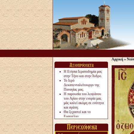
Αρχική
»
Νεό
Η Ετήσια Ιεραποδημία μας
στην Τήνο και στην Άνδρο.
Το Ιερό
Δεκαπενταλείτουργο της
Παναγίας μας.
Η παρουσία του λειψάνου
του Αγίου στην ενορία μας
μάς καλεί ακόμη σε ενότητα
και αγάπη.
Θα ξεχαστεί και το
Ευαγγέλιο;
Το «αργότερα» γίνεται
«πολύ αργά».
Ζητείται....