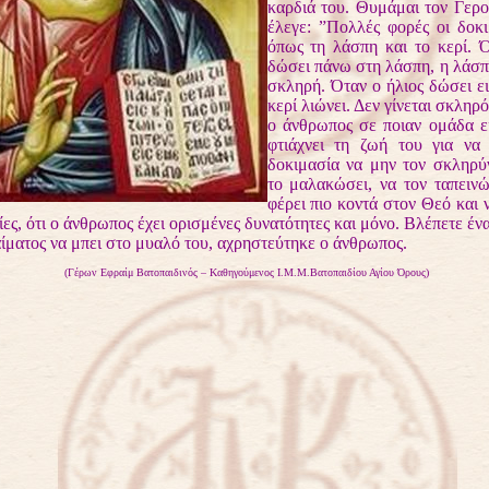
καρδιά του. Θυμάμαι τον Γερο
έλεγε: ”Πολλές φορές οι δοκι
όπως τη λάσπη και το κερί. Ό
δώσει πάνω στη λάσπη, η λάσπη
σκληρή. Όταν ο ήλιος δώσει εις
κερί λιώνει. Δεν γίνεται σκληρ
ο άνθρωπος σε ποιαν ομάδα εί
φτιάχνει τη ζωή του για να
δοκιμασία να μην τον σκληρύν
το μαλακώσει, να τον ταπεινώ
φέρει πιο κοντά στον Θεό και 
ίες, ότι ο άνθρωπος έχει ορισμένες δυνατότητες και μόνο. Βλέπετε έν
αίματος να μπει στο μυαλό του, αχρηστεύτηκε ο άνθρωπος.
(Γέρων Εφραίμ Βατοπαιδινός – Καθηγούμενος Ι.Μ.Μ.Βατοπαιδίου Αγίου Όρους)