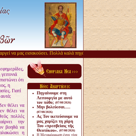
εί να μας εισακούσει. Πολλά καλά πηγάζουν, από την αργοπορία αυτή
 εφημερίδες,
 γειτονιά
πιστώνει ότι
ος, η
σίες. Γιατί
Πηγαίνουμε στη
 αυτά;
Λειτουργία με αυτό
τον πόθο;
(07/08/2026)
δεν θέλει να
Μην βολεύεσαι.....
εν θέλει να
(07/08/2026)
Θεός πολλές
Ας Τον ικετεύσουμε να
αίρνει την
μας χαρίζει τη χάρη
Του «πρεσβείαις τῆς
ον βοηθά να
Θεοτόκου».
(07/08/2026)
αλακώσει η
Η Μεταμόρφωση έγινε «ίνα