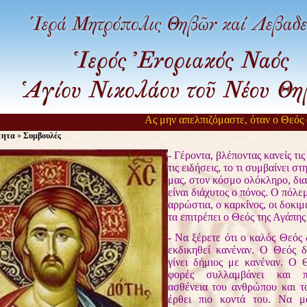
Ας μην απελπιζόμαστε, όταν ο Θεός αργ
τητα
»
Συμβουλές
- Γέροντα, βλέποντας κανείς τις
τις ειδήσεις, το τι συμβαίνει στη
μας, στον κόσμο ολόκληρο, δια
είναι διάχυτος ο πόνος. Ο πόλεμ
αρρώστια, ο καρκίνος, οι δοκιμα
τα επιτρέπει ο Θεός της Αγάπης
- Να ξέρετε ότι ο καλός Θεός 
εκδικηθεί κανέναν. Ο Θεός δ
γίνει δήμιος με κανέναν. Ο 
φορές συλλαμβάνει και π
ασθένεια του ανθρώπου και τ
έρθει πιο κοντά του. Να μ