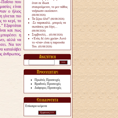
-Παΐσιο που
όταν σε ίδωσι
μασίες είναι
σταυρούμενον, το μεν πάθος
ταν ο ήλιος
νοήσωσιν εκούσιον».
(06/08/2026)
 γίνεται πιο
Τα ξέρω όλα!!
(06/08/2026)
 το κερί, το
-Σε παρακαλώ.. μπορείς να
ό.” Εξαρτάται
σωπάσεις για λίγο;...
ναι και πως
(06/08/2026)
 μπορέσει η
Συμβουλές...
(05/08/2026)
«Ἑνὸς δέ ἐστι χρεία».Αυτό
ει, αλλά να
το «ένα» είναι η παρουσία
σει. Να τον
Του.
(05/08/2026)
να καταλάβει
ας άνθρωπος,
Πρωϊνές Προσευχές
Βραδινές Προσευχές
Διάφορες Προσευχές
Επίκαιρα κείμενα