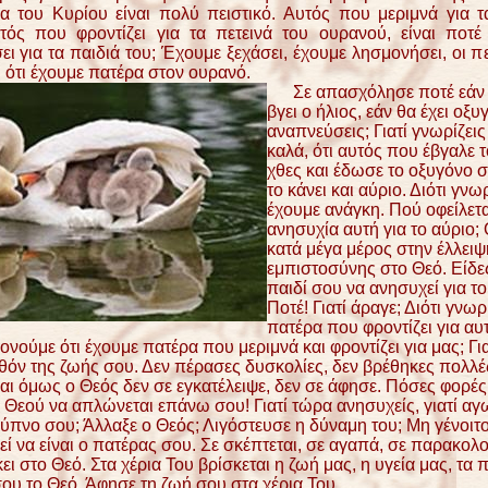
α του Κυρίου είναι πολύ πειστικό. Αυτός που μεριμνά για 
τός που φροντίζει για τα πετεινά του ουρανού, είναι ποτέ
ι για τα παιδιά του; Έχουμε ξεχάσει, έχουμε λησμονήσει, οι π
 ότι έχουμε πατέρα στον ουρανό.
Σε απασχόλησε ποτέ εάν
βγει ο ήλιος, εάν θα έχει οξυ
αναπνεύσεις; Γιατί γνωρίζει
καλά, ότι αυτός που έβγαλε τ
χθες και έδωσε το οξυγόνο 
το κάνει και αύριο. Διότι γνωρ
έχουμε ανάγκη. Πού οφείλετα
ανησυχία αυτή για το αύριο; 
κατά μέγα μέρος στην έλλειψ
εμπιστοσύνης στο Θεό. Είδε
παιδί σου να ανησυχεί για το
Ποτέ! Γιατί άραγε; Διότι γνωρί
πατέρα που φροντίζει για αυτ
ονούμε ότι έχουμε πατέρα που μεριμνά και φροντίζει για μας; Για
θόν της ζωής σου. Δεν πέρασες δυσκολίες, δεν βρέθηκες πολλέ
αι όμως ο Θεός δεν σε εγκατέλειψε, δεν σε άφησε. Πόσες φορές 
υ Θεού να απλώνεται επάνω σου! Γιατί τώρα ανησυχείς, γιατί αγω
 ύπνο σου; Άλλαξε ο Θεός; Λιγόστευσε η δύναμη του; Μη γένοιτ
ί να είναι ο πατέρας σου. Σε σκέπτεται, σε αγαπά, σε παρακολο
ει στο Θεό. Στα χέρια Του βρίσκεται η ζωή μας, η υγεία μας, τα π
ου το Θεό. Άφησε τη ζωή σου στα χέρια Του.