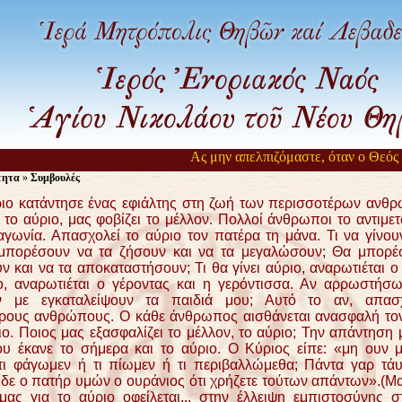
Ας μην απελπιζόμαστε, όταν ο Θεός αργ
τητα
»
Συμβουλές
 κατάντησε ένας εφιάλτης στη ζωή των περισσοτέρων ανθ
 το αύριο, μας φοβίζει το μέλλον. Πολλοί άνθρωποι το αντιμε
αγωνία. Απασχολεί το αύριο τον πατέρα τη μάνα. Τι να γίνου
μπορέσουν να τα ζήσουν και να τα μεγαλώσουν; Θα μπορέ
και να τα αποκαταστήσουν; Τι θα γίνει αύριο, αναρωτιέται ο 
ιο, αναρωτιέται ο γέροντας και η γερόντισσα. Αν αρρωστήσ
ν με εγκαταλείψουν τα παιδιά μου; Αυτό το αν, απασχ
ρους ανθρώπους. Ο κάθε άνθρωπος αισθάνεται ανασφαλή τον
ιο. Ποιος μας εξασφαλίζει το μέλλον, το αύριο; Την απάντηση μ
ου έκανε το σήμερα και το αύριο. Ο Κύριος είπε: «μη ουν 
 τι φάγωμεν ή τι πίωμεν ή τι περιβαλλώμεθα; Πάντα γαρ τά
οίδε ο πατήρ υμών ο ουράνιος ότι χρήζετε τούτων απάντων».(Μα
μας για το αύριο οφείλεται
... στην έλλειψη εμπιστοσύνης σ