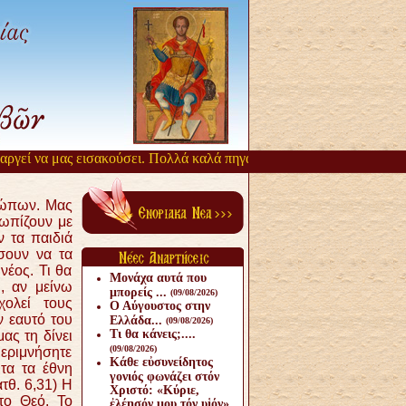
εί να μας εισακούσει. Πολλά καλά πηγάζουν, από την αργοπορία αυτή
ρώπων. Μας
τωπίζουν με
ν τα παιδιά
σουν να τα
νέος. Τι θα
Μονάχα αυτά που
ω, αν μείνω
μπορείς ...
(09/08/2026)
ολεί τους
Ο Αύγουστος στην
 εαυτό του
Ελλάδα...
(09/08/2026)
Τι θα κάνεις;....
ας τη δίνει
(09/08/2026)
μεριμνήσητε
Κάθε εὐσυνείδητος
υτα τα έθνη
γονιός φωνάζει στόν
τθ. 6,31) Η
Χριστό: «Κύριε,
το Θεό. Το
ἐλέησόν μου τόν υἱόν».