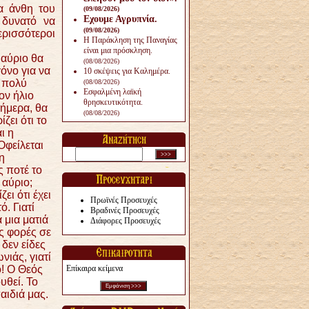
τα άνθη του
(09/08/2026)
Εχουμε Αγρυπνία.
 δυνατό να
(09/08/2026)
ερισσότεροι
Η Παράκληση της Παναγίας
είναι μια πρόσκληση.
 αύριο θα
(08/08/2026)
γόνο για να
10 σκέψεις για Καλημέρα.
ς πολύ
(08/08/2026)
Εσφαλμένη λαϊκή
ον ήλιο
θρησκευτικότητα.
σήμερα, θα
(08/08/2026)
ίζει ότι το
ι η
Οφείλεται
η
ς ποτέ το
 αύριο;
ζει ότι έχει
Πρωϊνές Προσευχές
ό. Γιατί
Βραδινές Προσευχές
 μια ματιά
Διάφορες Προσευχές
ς φορές σε
δεν είδες
νιάς, γιατί
ο! Ο Θεός
Επίκαιρα κείμενα
υθεί. Το
αιδιά μας.