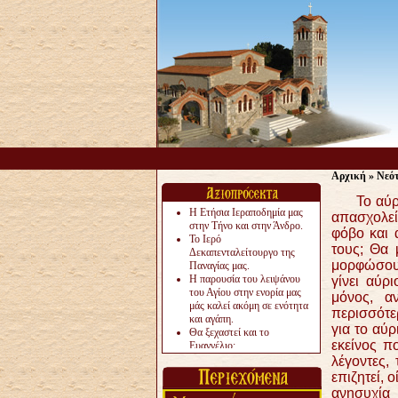
Αρχική
»
Νεό
Το αύριο
Η Ετήσια Ιεραποδημία μας
απασχολεί
στην Τήνο και στην Άνδρο.
φόβο και 
Το Ιερό
τους; Θα 
Δεκαπενταλείτουργο της
μορφώσουν 
Παναγίας μας.
Η παρουσία του λειψάνου
γίνει αύρ
του Αγίου στην ενορία μας
μόνος, α
μάς καλεί ακόμη σε ενότητα
περισσότε
και αγάπη.
για το αύρ
Θα ξεχαστεί και το
εκείνος π
Ευαγγέλιο;
Το «αργότερα» γίνεται
λέγοντες,
«πολύ αργά».
επιζητεί, 
Ζητείται....
ανησυχία 