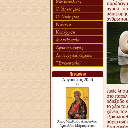
παράδειγμ
αγρού, αυ
αδιαφορήσε
άνθρωποι,
εμείς λησμ
στο παρελ
αδιέξοδο κ
το χέρι το
χάνεις τον
εξακολουθε
αύριο ανήκ
Εμπιστεύσ