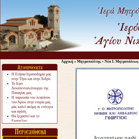
Αρχική
»
Μητροπολίτης
»
Νέα Ι. Μητροπόλεως
Η Ετήσια Ιεραποδημία μας
στην Τήνο και στην Άνδρο.
Το Ιερό
Δεκαπενταλείτουργο της
Παναγίας μας.
Η παρουσία του λειψάνου
του Αγίου στην ενορία μας
μάς καλεί ακόμη σε ενότητα
και αγάπη.
Θα ξεχαστεί και το
Ευαγγέλιο;
Το «αργότερα» γίνεται
«πολύ αργά».
Ζητείται....