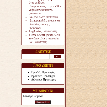
όταν σε ίδωσι
σταυρούμενον, το μεν πάθος
νοήσωσιν εκούσιον».
(06/08/2026)
Τα ξέρω όλα!!
(06/08/2026)
-Σε παρακαλώ.. μπορείς να
σωπάσεις για λίγο;...
(06/08/2026)
Συμβουλές...
(05/08/2026)
«Ἑνὸς δέ ἐστι χρεία».Αυτό
το «ένα» είναι η παρουσία
Του.
(05/08/2026)
Πρωϊνές Προσευχές
Βραδινές Προσευχές
Διάφορες Προσευχές
Επίκαιρα κείμενα