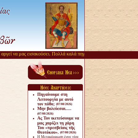
γεί να μας εισακούσει. Πολλά καλά πηγάζουν, από την αργοπορία αυτ
Πηγαίνουμε στη
Λειτουργία με αυτό
τον πόθο;
(07/08/2026)
Μην βολεύεσαι.....
(07/08/2026)
Ας Τον ικετεύσουμε να
μας χαρίζει τη χάρη
Του «πρεσβείαις τῆς
Θεοτόκου».
(07/08/2026)
Η Μεταμόρφωση έγινε «ίνα