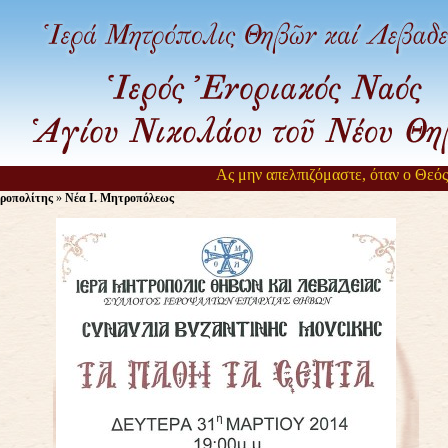
Ας μην απελπιζόμαστε, όταν ο Θεός αρ
ροπολίτης
»
Νέα Ι. Μητροπόλεως