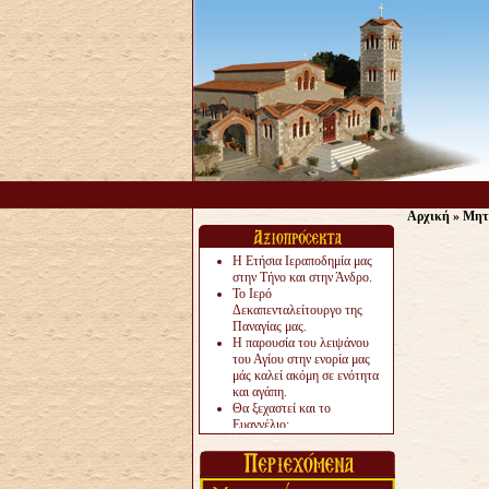
Αρχική
»
Μητ
Η Ετήσια Ιεραποδημία μας
στην Τήνο και στην Άνδρο.
Το Ιερό
Δεκαπενταλείτουργο της
Παναγίας μας.
Η παρουσία του λειψάνου
του Αγίου στην ενορία μας
μάς καλεί ακόμη σε ενότητα
και αγάπη.
Θα ξεχαστεί και το
Ευαγγέλιο;
Το «αργότερα» γίνεται
«πολύ αργά».
Ζητείται....